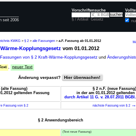
Vorschriftensuche
Vollt
§ / Artikel
Gesetz
n seit 2006
nu
zeichnis KWKG
>
§ 2
>
alle Fassungen
>
a.F. Fassung ab 01.01.2012
Ma
t-Wärme-Kopplungsgesetz
vom 01.01.2012
 Fassungen von § 2 Kraft-Wärme-Kopplungsgesetz
und
Änderungshist
Text
,
neuer Text
Änderung verpasst?
Hier überwachen!
. (alte Fassung)
§ 2 n.F. (neue Fassung
01.2012 geltenden Fassung
in der am 01.01.2012 geltende
durch Artikel 11 G. v. 28.07.2011 BGBl.
re Fassung von § 2
nächste Fassung von § 2
§ 2 Anwendungsbereich
(Text neue Fassung)