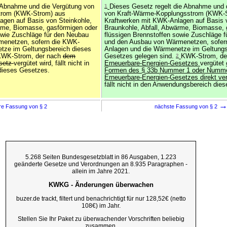
e Abnahme und die Vergütung von
1
Dieses Gesetz regelt die Abnahme und 
trom (KWK-Strom) aus
von Kraft-Wärme-Kopplungsstrom (KWK-
agen auf Basis von Steinkohle,
Kraftwerken mit KWK-Anlagen auf Basis 
ärme, Biomasse, gasförmigen oder
Braunkohle, Abfall, Abwärme, Biomasse, 
owie Zuschläge für den Neubau
flüssigen Brennstoffen sowie Zuschläge 
menetzen, sofern die KWK-
und den Ausbau von Wärmenetzen, sofer
tze im Geltungsbereich dieses
Anlagen und die Wärmenetze im Geltungs
 KWK-Strom, der nach
dem
Gesetzes gelegen sind.
2
KWK-Strom, de
esetz
vergütet wird, fällt nicht in
Erneuerbare-Energien-Gesetzes
vergütet
dieses Gesetzes.
Formen des § 33b Nummer 1 oder Numme
Erneuerbare-Energien-Gesetzes direkt ve
fällt nicht in den Anwendungsbereich die
re Fassung von § 2
nächste Fassung von § 2
5.268 Seiten Bundesgesetzblatt in 86 Ausgaben, 1.223
geänderte Gesetze und Verordnungen an 8.935 Paragraphen -
allein im Jahre 2021.
KWKG - Änderungen überwachen
buzer.de trackt, filtert und benachrichtigt für nur 128,52€ (netto
108€) im Jahr.
Stellen Sie Ihr Paket zu überwachender Vorschriften beliebig
zusammen.