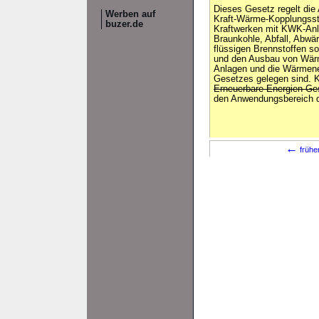
Dieses Gesetz regelt di
Werben auf
Kraft-Wärme-Kopplungss
buzer.de
Kraftwerken mit KWK-Anl
Braunkohle, Abfall, Abw
flüssigen Brennstoffen s
und den Ausbau von Wär
Anlagen und die Wärmene
Gesetzes gelegen sind.
Erneuerbare-Energien-G
den Anwendungsbereich 
←
frühe