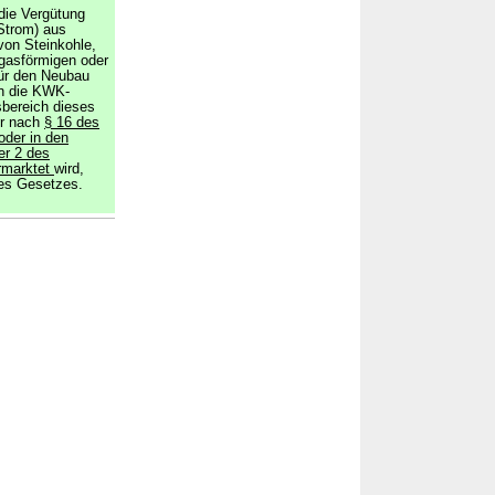
die Vergütung
Strom) aus
von Steinkohle,
gasförmigen oder
für den Neubau
n die KWK-
bereich dieses
r nach
§ 16 des
oder in den
r 2 des
rmarktet
wird,
ses Gesetzes.
→