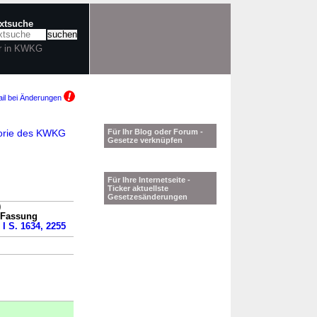
extsuche
r in KWKG
il bei Änderungen
orie des KWKG
Für Ihr Blog oder Forum -
Gesetze verknüpfen
Für Ihre Internetseite -
Ticker aktuellste
Gesetzesänderungen
)
n Fassung
 I S. 1634, 2255
→