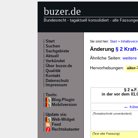
buzer.de
Bundesrecht - tagaktuell konsolidiert - alle Fassunge
Start
Sie sind hier:
Start
>
Inhaltsver
Suchen
Änderung
§ 2 Kraf
Sachgebiete
Aktuell
Ähnliche Seiten:
weitere
Verkündet
Über buzer.de
Hervorhebungen:
alter 
Qualität
Kontakt
Datenschutz
Impressum
§ 2 a.F
in der vor dem 01.
Tools:
Blog-Plugin
Mobilversion
←
frühe
(Textabschnitt unverändert)
Update via:
Web-Widget
Feed
Rechtskataster
(Text alte Fassung)