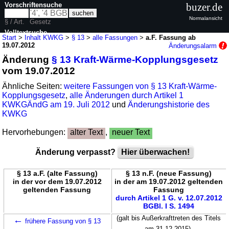
Vorschriftensuche
buzer.de
Normalansicht
§ / Art.
Gesetz
Volltextsuche
Start
>
Inhalt KWKG
>
§ 13
>
alle Fassungen
>
a.F. Fassung ab
19.07.2012
Änderungsalarm
nur in KWKG
Änderung
§ 13 Kraft-Wärme-Kopplungsgesetz
vom 19.07.2012
Ähnliche Seiten:
weitere Fassungen von § 13 Kraft-Wärme-
Kopplungsgesetz
,
alle Änderungen durch Artikel 1
KWKGÄndG am 19. Juli 2012
und
Änderungshistorie des
KWKG
Hervorhebungen:
alter Text
,
neuer Text
Änderung verpasst?
Hier überwachen!
§ 13 a.F. (alte Fassung)
§ 13 n.F. (neue Fassung)
in der vor dem 19.07.2012
in der am 19.07.2012 geltenden
geltenden Fassung
Fassung
durch Artikel 1 G. v. 12.07.2012
BGBl. I S. 1494
←
(galt bis Außerkrafttreten des Titels
frühere Fassung von § 13
am 31.12.2015)