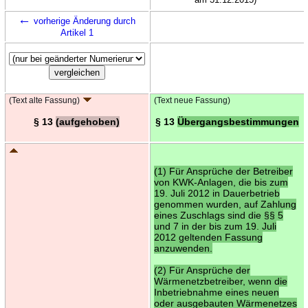
←
vorherige Änderung durch
Artikel 1
(Text alte Fassung)
(Text neue Fassung)
§ 13
(aufgehoben)
§ 13
Übergangsbestimmungen
(1) Für Ansprüche der Betreiber
von KWK-Anlagen, die bis zum
19. Juli 2012 in Dauerbetrieb
genommen wurden, auf Zahlung
eines Zuschlags sind die §§ 5
und 7 in der bis zum 19. Juli
2012 geltenden Fassung
anzuwenden.
(2) Für Ansprüche der
Wärmenetzbetreiber, wenn die
Inbetriebnahme eines neuen
oder ausgebauten Wärmenetzes