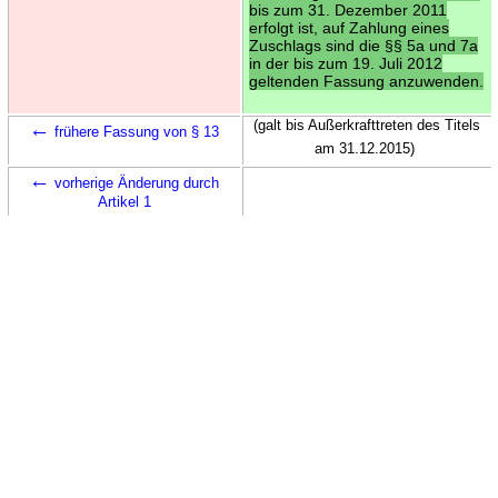
bis zum 31. Dezember 2011
erfolgt ist, auf Zahlung eines
Zuschlags sind die §§ 5a und 7a
in der bis zum 19. Juli 2012
geltenden Fassung anzuwenden.
←
(galt bis Außerkrafttreten des Titels
frühere Fassung von § 13
am 31.12.2015)
←
vorherige Änderung durch
Artikel 1