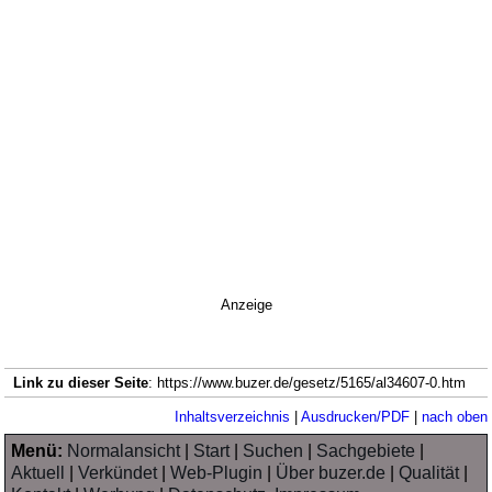
Anzeige
Link zu dieser Seite
: https://www.buzer.de/gesetz/5165/al34607-0.htm
Inhaltsverzeichnis
|
Ausdrucken/PDF
|
nach oben
Menü:
Normalansicht
|
Start
|
Suchen
|
Sachgebiete
|
Aktuell
|
Verkündet
|
Web-Plugin
|
Über buzer.de
|
Qualität
|