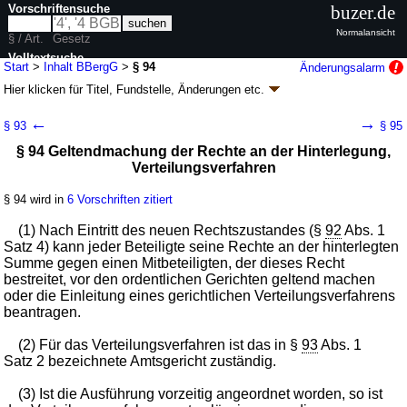
Vorschriftensuche
buzer.de
Normalansicht
§ / Art.
Gesetz
Volltextsuche
Start
>
Inhalt BBergG
>
§ 94
Änderungsalarm
Hier klicken für
Titel, Fundstelle, Änderungen
etc.
nur in BBergG
§ 94 - Bundesberggesetz (BBergG)
←
→
§ 93
§ 95
G. v. 13.08.1980
BGBl. I S. 1310
; zuletzt geändert durch
Artikel 4
G. v.
§ 94 Geltendmachung der Rechte an der Hinterlegung,
29.03.2026
BGBl. 2026 I Nr. 84
Verteilungsverfahren
Geltung ab 21.08.1980; FNA: 750-15
Bergbau
26 weitere Fassungen
|
Drucksachen / Entwurf / Begründung
|
§ 94 wird in
6 Vorschriften zitiert
wird in 198 Vorschriften zitiert
Siebenter Teil Bergbau und Grundbesitz, Öffentliche
(1) Nach Eintritt des neuen Rechtszustandes (§
92
Abs. 1
Verkehrsanlagen
Satz 4) kann jeder Beteiligte seine Rechte an der hinterlegten
Summe gegen einen Mitbeteiligten, der dieses Recht
Erstes Kapitel Grundabtretung
bestreitet, vor den ordentlichen Gerichten geltend machen
Dritter Abschnitt Vorabentscheidung, Ausführung
oder die Einleitung eines gerichtlichen Verteilungsverfahrens
und Rückgängigmachen der Grundabtretung
beantragen.
(2) Für das Verteilungsverfahren ist das in §
93
Abs. 1
Satz 2 bezeichnete Amtsgericht zuständig.
(3) Ist die Ausführung vorzeitig angeordnet worden, so ist