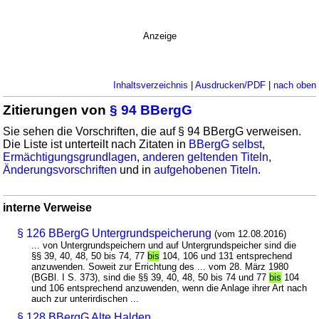
Anzeige
Inhaltsverzeichnis
|
Ausdrucken/PDF
|
nach oben
Zitierungen von
§ 94 BBergG
Sie sehen die Vorschriften, die auf § 94 BBergG verweisen.
Die Liste ist unterteilt nach Zitaten in
BBergG selbst
,
Ermächtigungsgrundlagen
,
anderen geltenden Titeln
,
Änderungsvorschriften
und in
aufgehobenen Titeln
.
interne Verweise
§ 126 BBergG Untergrundspeicherung
(vom 12.08.2016)
... von Untergrundspeichern und auf Untergrundspeicher sind die
§§ 39, 40, 48, 50 bis 74, 77
bis
104, 106 und 131 entsprechend
anzuwenden. Soweit zur Errichtung des ... vom 28. März 1980
(BGBl. I S. 373), sind die §§ 39, 40, 48, 50 bis 74 und 77
bis
104
und 106 entsprechend anzuwenden, wenn die Anlage ihrer Art nach
auch zur unterirdischen ...
§ 128 BBergG Alte Halden