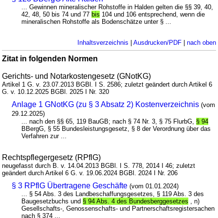
... Gewinnen mineralischer Rohstoffe in Halden gelten die §§ 39, 40,
42, 48, 50 bis 74 und 77
bis
104 und 106 entsprechend, wenn die
mineralischen Rohstoffe als Bodenschätze unter § ...
Inhaltsverzeichnis
|
Ausdrucken/PDF
|
nach oben
Zitat in folgenden Normen
Gerichts- und Notarkostengesetz (GNotKG)
Artikel 1 G. v. 23.07.2013 BGBl. I S. 2586; zuletzt geändert durch Artikel 6
G. v. 10.12.2025 BGBl. 2025 I Nr. 320
Anlage 1 GNotKG (zu § 3 Absatz 2) Kostenverzeichnis
(vom
29.12.2025)
... nach den §§ 65, 119 BauGB; nach § 74 Nr. 3, § 75 FlurbG,
§ 94
BBergG, § 55 Bundesleistungsgesetz, § 8 der Verordnung über das
Verfahren zur ...
Rechtspflegergesetz (RPflG)
neugefasst durch B. v. 14.04.2013 BGBl. I S. 778, 2014 I 46; zuletzt
geändert durch Artikel 6 G. v. 19.06.2024 BGBl. 2024 I Nr. 206
§ 3 RPflG Übertragene Geschäfte
(vom 01.01.2024)
... § 54 Abs. 3 des Landbeschaffungsgesetzes, § 119 Abs. 3 des
Baugesetzbuchs und
§ 94 Abs. 4 des Bundesberggesetzes
, n)
Gesellschafts-, Genossenschafts- und Partnerschaftsregistersachen
nach § 374 ...