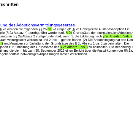
schriften
rung des Adoptionsvermittlungsgesetzes
h § 2a werden die folgenden §§ 2b
bis
2d eingefügt: „§ 2b Unbegleitete Auslandsadoption Ein ...
elle (§ 2a Absatz 4) durchgeführt werden soll.
§ 2c
Grundsätze der internationalen Adoptionsv
ittlung nach § 2a Absatz 2 stattgefunden hat, wenn 1. die Erklärung nach
§ 2c Absatz 5 Satz 2
ats weitergeleitet worden ist und 2. die ... gestellt haben. (2) Die Bescheinigung hat das Da
z 2
und Angaben zur Einhaltung der Grundsätze des § 2c Absatz 1 bis 3 zu beinhalten. Die ...
gaben zur Einhaltung der Grundsätze des
§ 2c Absatz 1 bis 3
zu beinhalten. Die Bescheinigun
mmt, die die ... bis zum 30. September 2026 einen Bericht über die Auswirkungen der §§ 2a
egebenenfalls notwendigen Anpassungen dieser Vorschriften ...