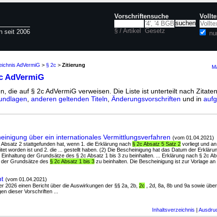
Vorschriftensuche
Vollt
§ / Artikel
Gesetz
n seit 2006
nu
zeichnis AdVermiG
>
§ 2c
>
Zitierung
Ma
2c AdVermiG
n, die auf § 2c AdVermiG verweisen. Die Liste ist unterteilt nach Zitate
undlagen
,
anderen geltenden Titeln
,
Änderungsvorschriften
und in
aufg
inigung über ein internationales Vermittlungsverfahren
(vom 01.04.2021)
2a Absatz 2 stattgefunden hat, wenn 1. die Erklärung nach
§ 2c Absatz 5 Satz 2
vorliegt und an
itet worden ist und 2. die ... gestellt haben. (2) Die Bescheinigung hat das Datum der Erklär
inhaltung der Grundsätze des § 2c Absatz 1 bis 3 zu beinhalten. ... Erklärung nach § 2c Ab
g der Grundsätze des
§ 2c Absatz 1 bis 3
zu beinhalten. Die Bescheinigung ist zur Vorlage a
ht
(vom 01.04.2021)
er 2026 einen Bericht über die Auswirkungen der §§ 2a, 2b,
2c
, 2d, 8a, 8b und 9a sowie über
 dieser Vorschriften ...
Inhaltsverzeichnis
|
Ausdru