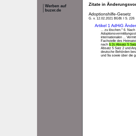
Zitate in Änderungsvor
Werben auf
buzer.de
Adoptionshilfe-Gesetz
G. v. 12.02.2021 BGBl. I S. 226
Artikel 1 AdHiG Ände
... zu löschen." 6. Nac
Adoptionsvermittlungsst
internationalen ... Verm
Fachstelle des Heimatsta
nach
§ 2c Absatz 5 Sat
Absatz 5 Satz 2 und An
deutsche Behörden besti
und 9a sowie über die g