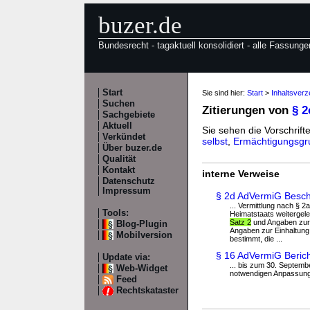
buzer.de
Bundesrecht - tagaktuell konsolidiert - alle Fassunge
Start
Sie sind hier:
Start
>
Inhaltsver
Suchen
Zitierungen von
§ 
Sachgebiete
Aktuell
Sie sehen die Vorschrifte
Verkündet
selbst
,
Ermächtigungsgr
Über buzer.de
Qualität
Kontakt
interne Verweise
Datenschutz
Impressum
§ 2d AdVermiG Besche
... Vermittlung nach § 
Tools:
Heimatstaats weitergele
Satz 2
und Angaben zur E
Blog-Plugin
Angaben zur Einhaltun
Mobilversion
bestimmt, die ...
§ 16 AdVermiG Beric
Update via:
... bis zum 30. Septemb
Web-Widget
notwendigen Anpassungen
Feed
Rechtskataster