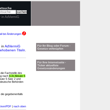
extsuche
r in AdVermiG
il bei Änderungen
n in
AdVermiG
Für Ihr Blog oder Forum -
Gesetze verknüpfen
ehobenen Titeln
.
Für Ihre Internetseite -
Ticker aktuellste
Gesetzesänderungen
 die Fachstelle des
ung nach
§ 2c Absatz 5
satz 5 Satz 2 und
n deutsche Behörden
 die gegebenenfalls
cken/PDF
|
nach oben