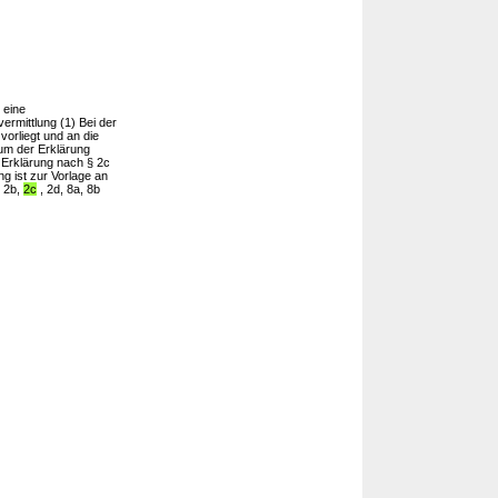
 eine
ermittlung (1) Bei der
vorliegt und an die
tum der Erklärung
 Erklärung nach § 2c
g ist zur Vorlage an
, 2b,
2c
, 2d, 8a, 8b