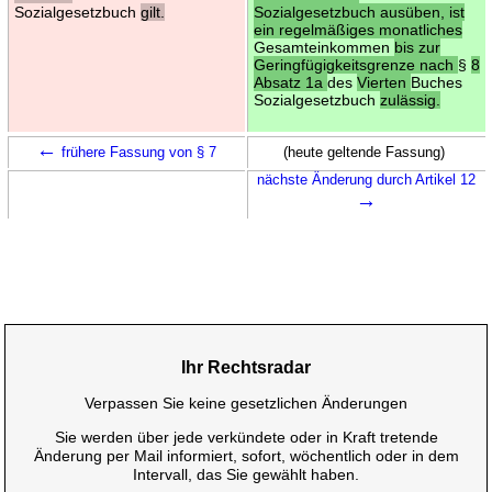
Sozialgesetzbuch
gilt.
Sozialgesetzbuch ausüben, ist
ein regelmäßiges monatliches
Gesamteinkommen
bis zur
Geringfügigkeitsgrenze nach
§
8
Absatz 1a
des
Vierten
Buches
Sozialgesetzbuch
zulässig.
←
frühere Fassung von § 7
(heute geltende Fassung)
nächste Änderung durch Artikel 12
→
Ihr Rechtsradar
Verpassen Sie keine gesetzlichen Änderungen
Sie werden über jede verkündete oder in Kraft tretende
Änderung per Mail informiert, sofort, wöchentlich oder in dem
Intervall, das Sie gewählt haben.