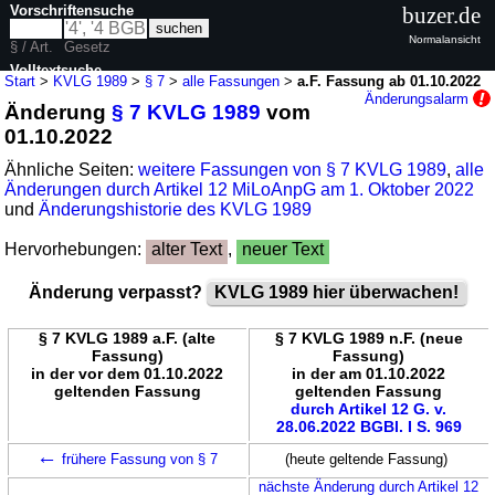
Vorschriftensuche
buzer.de
Normalansicht
§ / Art.
Gesetz
Volltextsuche
Start
>
KVLG 1989
>
§ 7
>
alle Fassungen
>
a.F. Fassung ab 01.10.2022
Änderungsalarm
Änderung
§ 7 KVLG 1989
vom
nur in KVLG 1989
01.10.2022
Ähnliche Seiten:
weitere Fassungen von § 7 KVLG 1989
,
alle
Änderungen durch Artikel 12 MiLoAnpG am 1. Oktober 2022
und
Änderungshistorie des KVLG 1989
Hervorhebungen:
alter Text
,
neuer Text
Änderung verpasst?
KVLG 1989 hier überwachen!
§ 7 KVLG 1989 a.F. (alte
§ 7 KVLG 1989 n.F. (neue
Fassung)
Fassung)
in der vor dem 01.10.2022
in der am 01.10.2022
geltenden Fassung
geltenden Fassung
durch Artikel 12 G. v.
28.06.2022 BGBl. I S. 969
←
frühere Fassung von § 7
(heute geltende Fassung)
nächste Änderung durch Artikel 12