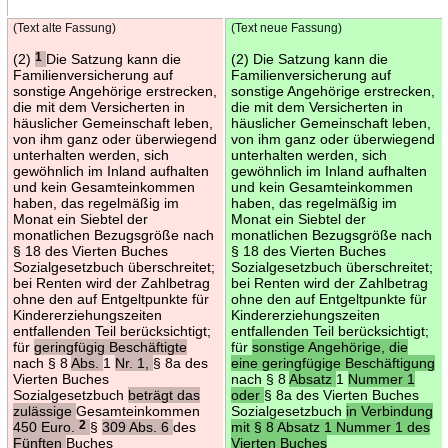
(Text alte Fassung)
(Text neue Fassung)
(2)
1
Die Satzung kann die
(2) Die Satzung kann die
Familienversicherung auf
Familienversicherung auf
sonstige Angehörige erstrecken,
sonstige Angehörige erstrecken,
die mit dem Versicherten in
die mit dem Versicherten in
häuslicher Gemeinschaft leben,
häuslicher Gemeinschaft leben,
von ihm ganz oder überwiegend
von ihm ganz oder überwiegend
unterhalten werden, sich
unterhalten werden, sich
gewöhnlich im Inland aufhalten
gewöhnlich im Inland aufhalten
und kein Gesamteinkommen
und kein Gesamteinkommen
haben, das regelmäßig im
haben, das regelmäßig im
Monat ein Siebtel der
Monat ein Siebtel der
monatlichen Bezugsgröße nach
monatlichen Bezugsgröße nach
§ 18 des Vierten Buches
§ 18 des Vierten Buches
Sozialgesetzbuch überschreitet;
Sozialgesetzbuch überschreitet;
bei Renten wird der Zahlbetrag
bei Renten wird der Zahlbetrag
ohne den auf Entgeltpunkte für
ohne den auf Entgeltpunkte für
Kindererziehungszeiten
Kindererziehungszeiten
entfallenden Teil berücksichtigt;
entfallenden Teil berücksichtigt;
für
geringfügig Beschäftigte
für
sonstige Angehörige, die
nach § 8
Abs.
1
Nr. 1,
§ 8a des
eine geringfügige Beschäftigung
Vierten Buches
nach § 8
Absatz
1
Nummer 1
Sozialgesetzbuch
beträgt das
oder
§ 8a des Vierten Buches
zulässige
Gesamteinkommen
Sozialgesetzbuch
in Verbindung
450 Euro.
2
§
309 Abs. 6
des
mit § 8 Absatz 1 Nummer 1 des
Fünften
Buches
Vierten Buches