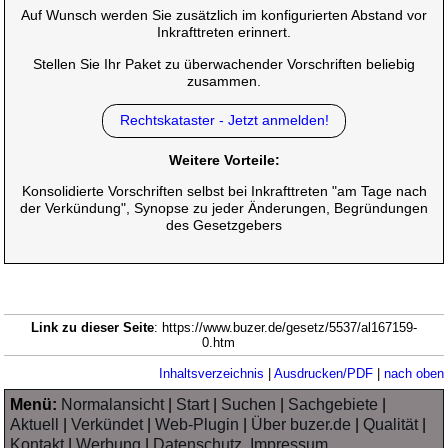
Auf Wunsch werden Sie zusätzlich im konfigurierten Abstand vor
Inkrafttreten erinnert.
Stellen Sie Ihr Paket zu überwachender Vorschriften beliebig
zusammen.
Rechtskataster - Jetzt anmelden!
Weitere Vorteile:
Konsolidierte Vorschriften selbst bei Inkrafttreten "am Tage nach
der Verkündung", Synopse zu jeder Änderungen, Begründungen
des Gesetzgebers
Link zu dieser Seite
: https://www.buzer.de/gesetz/5537/al167159-
0.htm
Inhaltsverzeichnis
|
Ausdrucken/PDF
|
nach oben
Menü:
Normalansicht
|
Start
|
Suchen
|
Sachgebiete
|
Aktuell
|
Verkündet
|
Web-Plugin
|
Über buzer.de
|
Qualität
|
Kontakt
|
Werbung
|
Datenschutz, Impressum