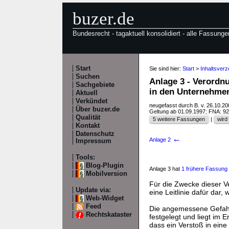
buzer.de
Bundesrecht - tagaktuell konsolidiert - alle Fassunge
Start
Sie sind hier:
Start
>
Inhaltsverz
Suchen
Anlage 3 - Verordn
Sachgebiete
in den Unternehme
Aktuell
Verkündet
neugefasst durch B. v. 26.10.2
Über buzer.de
Geltung ab 01.09.1997; FNA: 9
Qualität
5 weitere Fassungen
|
wird 
Kontakt
Datenschutz
←
Anlage 2
Impressum
Tools:
Blog-Plugin
Anlage 3 hat
1 frühere Fassung
Mobilversion
Für die Zwecke dieser Ve
Update via:
eine Leitlinie dafür dar,
Web-Widget
Feed
Die angemessene Gefahr
Rechtskataster
festgelegt und liegt im
dass ein Verstoß in ein