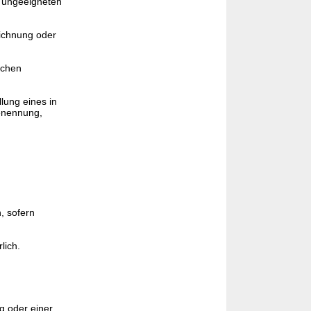
m ungeeigneten
eichnung oder
ichen
lung eines in
Benennung,
, sofern
lich.
g oder einer