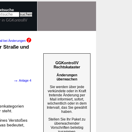
extsuche
r in GGKontrollV
il bei Änderungen
r Straße und
GGKontrollV
Rechtskataster
Änderungen
→
überwachen
Anlage 4
Sie werden über jede
verkündete oder in Kraft
tretende Änderung per
Mail informiert, sofort,
wöchentlich oder in dem
renkategorien
Intervall, das Sie gewählt
 steht.
haben.
Stellen Sie Ihr Paket zu
ines Verstoßes
überwachender
was bedeutet,
Vorschriften beliebig
zusammen.