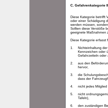
C. Gefahrenkategorie II
Diese Kategorie betriff
oder einer Schädigung d
werden müssen, sondern
Sollten diese Verstöße b
geeignete Maßnahmen zu
Diese Kategorie erfasst
1.
Nichteinhaltung der
Kennzeichen oder ü
Gefahrzetteln oder
2.
aus den Beförderun
hervor,
3.
die Schulungsbesche
dass der Fahrzeugfü
4.
nicht jedes Mitglie
5.
nicht ordnungsgemä
Tafeln),
6.
den zuständigen Beh