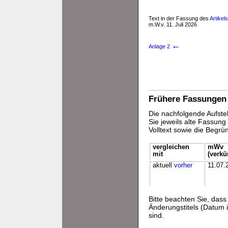
Text in der Fassung des
Artikel
m.W.v. 11. Juli 2026
←
Anlage 2
Frühere Fassungen
Die nachfolgende Aufstel
Sie jeweils alte Fassun
Volltext sowie die Begr
vergleichen
mWv
mit
(verkü
aktuell
vorher
11.07.
Bitte beachten Sie, da
Änderungstitels (Datum i
sind.