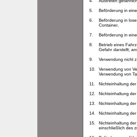
4.
Austreten gefährlic
5.
Beförderung in ein
6.
Beförderung in lose
Container,
7.
Beförderung in ei
8.
Betrieb eines Fahr
Gefahr darstellt; a
9.
Verwendung nicht z
10.
Verwendung von Ve
Verwendung von Tan
11.
Nichteinhaltung de
12.
Nichteinhaltung der
13.
Nichteinhaltung der
14.
Nichteinhaltung de
15.
Nichteinhaltung de
einschließlich des 