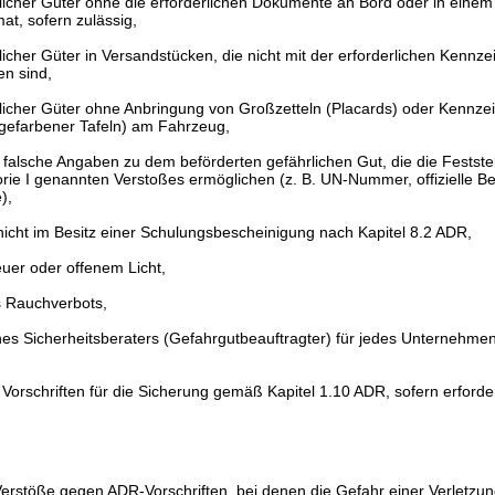
licher Güter ohne die erforderlichen Dokumente an Bord oder in eine
at, sofern zulässig,
icher Güter in Versandstücken, die nicht mit der erforderlichen Kennz
en sind,
licher Güter ohne Anbringung von Großzetteln (Placards) oder Kennze
ngefarbener Tafeln) am Fahrzeug,
 falsche Angaben zu dem beförderten gefährlichen Gut, die die Feststel
rie I genannten Verstoßes ermöglichen (z. B. UN-Nummer, offizielle 
),
nicht im Besitz einer Schulungsbescheinigung nach Kapitel 8.2 ADR,
er oder offenem Licht,
 Rauchverbots,
es Sicherheitsberaters (Gefahrgutbeauftragter) für jedes Unternehmen
 Vorschriften für die Sicherung gemäß Kapitel 1.10 ADR, sofern erforder
I
 Verstöße gegen ADR-Vorschriften, bei denen die Gefahr einer Verletzun