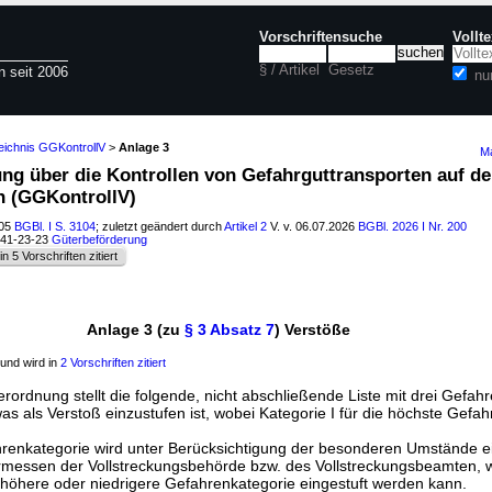
Vorschriftensuche
Vollt
§ / Artikel
Gesetz
n seit 2006
nu
eichnis GGKontrollV
>
Anlage 3
Ma
ung über die Kontrollen von Gefahrguttransporten auf de
n (GGKontrollV)
005
BGBl. I S. 3104
; zuletzt geändert durch
Artikel 2
V. v. 06.07.2026
BGBl. 2026 I Nr. 200
241-23-23
Güterbeförderung
in 5 Vorschriften zitiert
Anlage 3 (zu
§ 3 Absatz 7
) Verstöße
und wird in
2 Vorschriften zitiert
rordnung stellt die folgende, nicht abschließende Liste mit drei Gefah
 was als Verstoß einzustufen ist, wobei Kategorie I für die höchste Gefahr
enkategorie wird unter Berücksichtigung der besonderen Umstände e
 Ermessen der Vollstreckungsbehörde bzw. des Vollstreckungsbeamten, 
e höhere oder niedrigere Gefahrenkategorie eingestuft werden kann.