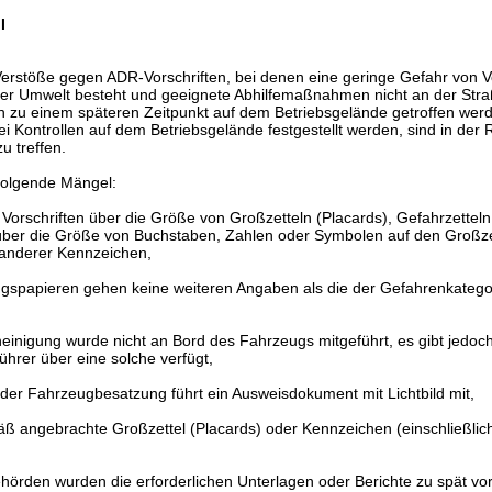
I
t Verstöße gegen ADR-Vorschriften, bei denen eine geringe Gefahr von 
er Umwelt besteht und geeignete Abhilfemaßnahmen nicht an der Straß
 zu einem späteren Zeitpunkt auf dem Betriebsgelände getroffen wer
ei Kontrollen auf dem Betriebsgelände festgestellt werden, sind in der
 treffen.
 folgende Mängel:
 Vorschriften über die Größe von Großzetteln (Placards), Gefahrzettel
ber die Größe von Buchstaben, Zahlen oder Symbolen auf den Großze
 anderer Kennzeichen,
gspapieren gehen keine weiteren Angaben als die der Gefahrenkategor
inigung wurde nicht an Bord des Fahrzeugs mitgeführt, es gibt jedoch
hrer über eine solche verfügt,
d der Fahrzeugbesatzung führt ein Ausweisdokument mit Lichtbild mit,
ß angebrachte Großzettel (Placards) oder Kennzeichen (einschließlic
örden wurden die erforderlichen Unterlagen oder Berichte zu spät vor