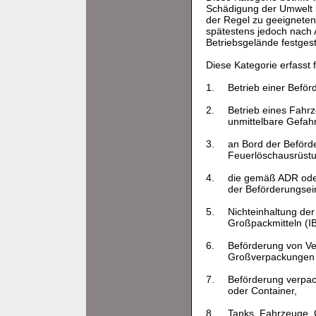
Schädigung der Umwelt b
der Regel zu geeigneten
spätestens jedoch nach 
Betriebsgelände festges
Diese Kategorie erfasst
1.
Betrieb einer Beför
2.
Betrieb eines Fahr
unmittelbare Gefahr 
3.
an Bord der Beförde
Feuerlöschausrüstun
4.
die gemäß ADR oder
der Beförderungsein
5.
Nichteinhaltung de
Großpackmitteln (I
6.
Beförderung von Ve
Großverpackungen o
7.
Beförderung verpac
oder Container,
8.
Tanks, Fahrzeuge, C