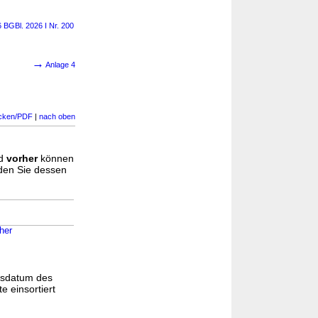
6 BGBl. 2026 I Nr. 200
→
Anlage 4
cken/PDF
|
nach oben
d
vorher
können
nden Sie dessen
her
gsdatum des
e einsortiert