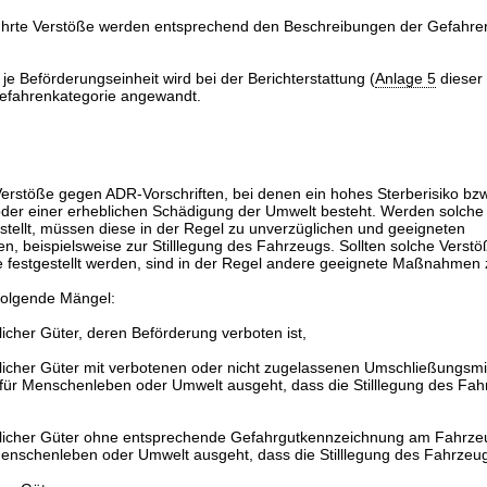
eführte Verstöße werden entsprechend den Beschreibungen der Gefahre
e Beförderungseinheit wird bei der Berichterstattung (
Anlage 5
dieser
efahrenkategorie angewandt.
 Verstöße gegen ADR-Vorschriften, bei denen ein hohes Sterberisiko bzw
der einer erheblichen Schädigung der Umwelt besteht. Werden solche
stellt, müssen diese in der Regel zu unverzüglichen und geeigneten
 beispielsweise zur Stilllegung des Fahrzeugs. Sollten solche Verstö
 festgestellt werden, sind in der Regel andere geeignete Maßnahmen z
 folgende Mängel:
icher Güter, deren Beförderung verboten ist,
licher Güter mit verbotenen oder nicht zugelassenen Umschließungsmit
 für Menschenleben oder Umwelt ausgeht, dass die Stilllegung des Fah
licher Güter ohne entsprechende Gefahrgutkennzeichnung am Fahrzeu
enschenleben oder Umwelt ausgeht, dass die Stilllegung des Fahrzeugs