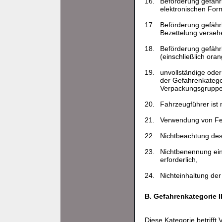
16.
Beförderung gefähr
elektronischen Form
17.
Beförderung gefährl
Bezettelung verseh
18.
Beförderung gefähr
(einschließlich ora
19.
unvollständige oder
der Gefahrenkatego
Verpackungsgruppe
20.
Fahrzeugführer ist 
21.
Verwendung von Feu
22.
Nichtbeachtung des
23.
Nichtbenennung ein
erforderlich,
24.
Nichteinhaltung der
B. Gefahrenkategorie I
Diese Kategorie betrifft