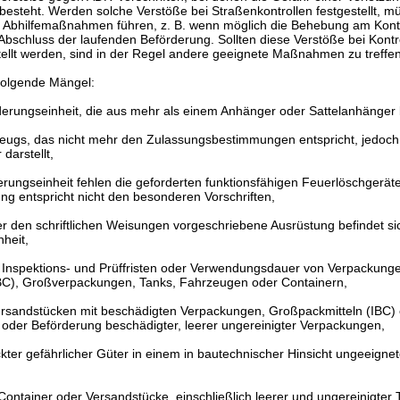
esteht. Werden solche Verstöße bei Straßenkontrollen festgestellt, mü
 Abhilfemaßnahmen führen, z. B. wenn möglich die Behebung am Kontro
Abschluss der laufenden Beförderung. Sollten diese Verstöße bei Kontr
tellt werden, sind in der Regel andere geeignete Maßnahmen zu treffen
 folgende Mängel:
derungseinheit, die aus mehr als einem Anhänger oder Sattelanhänger 
zeugs, das nicht mehr den Zulassungsbestimmungen entspricht, jedoch
darstellt,
rungseinheit fehlen die geforderten funktionsfähigen Feuerlöschgeräte
g entspricht nicht den besonderen Vorschriften,
 den schriftlichen Weisungen vorgeschriebene Ausrüstung befindet sic
heit,
r Inspektions- und Prüffristen oder Verwendungsdauer von Verpackung
BC), Großverpackungen, Tanks, Fahrzeugen oder Containern,
rsandstücken mit beschädigten Verpackungen, Großpackmitteln (IBC)
der Beförderung beschädigter, leerer ungereinigter Verpackungen,
kter gefährlicher Güter in einem in bautechnischer Hinsicht ungeeign
ontainer oder Versandstücke, einschließlich leerer und ungereinigter 