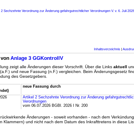
s 2 Sechzehnte Verordnung zur Änderung gefahrgutrechtlicher Verordnungen V. v. 6. Juli 202
Inhaltsverzeichnis
|
Ausdru
 von
Anlage 3 GGKontrollV
lung zeigt alle Änderungen dieser Vorschrift. Über die Links
aktuell
un
g (a.F.) und neue Fassung (n.F.) vergleichen. Beim Änderungsgesetz fi
ündung des Gesetzgebers.
neue Fassung durch
ndet)
2026
Artikel 2 Sechzehnte Verordnung zur Änderung gefahrgutrechtlic
Verordnungen
vom 06.07.2026 BGBl. 2026 I Nr. 200
ss rückwirkende Änderungen - soweit vorhanden - nach dem Verkündun
n Klammern) und nicht nach dem Datum des Inkrafttretens in diese List