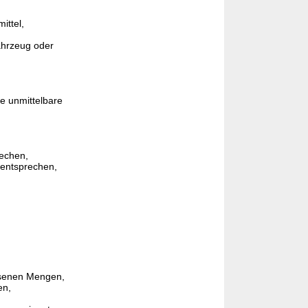
ittel,
ahrzeug oder
e unmittelbare
echen,
 entsprechen,
assenen Mengen,
en,