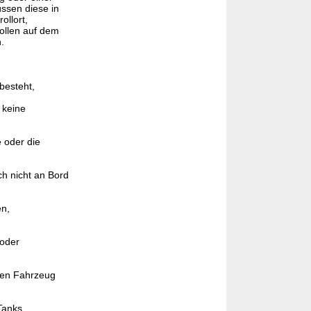
ssen diese in
llort,
ollen auf dem
.
besteht,
 keine
 oder die
h nicht an Bord
en,
 oder
eten Fahrzeug
Tanks,