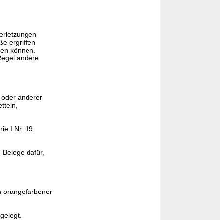
Verletzungen
e ergriffen
den können.
 Regel andere
n oder anderer
tteln,
ie I Nr. 19
 Belege dafür,
h orangefarbener
gelegt.