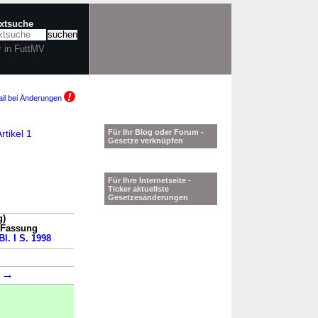
extsuche
r in FuttMV
il bei Änderungen
rtikel 1
Für Ihr Blog oder Forum -
Gesetze verknüpfen
Für Ihre Internetseite -
Ticker aktuellste
Gesetzesänderungen
g)
n Fassung
l. I S. 1998
→
1