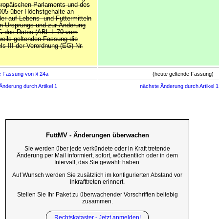
uropäischen Parlaments und des
005 über Höchstgehalte an
er auf Lebens- und Futtermitteln
hen Ursprungs und zur Änderung
G des Rates (ABl. L 70 vom
eweils geltenden Fassung die
s III der Verordnung (EG) Nr.
e Fassung von § 24a
(heute geltende Fassung)
Änderung durch Artikel 1
nächste Änderung durch Artikel 
FuttMV - Änderungen überwachen
Sie werden über jede verkündete oder in Kraft tretende
Änderung per Mail informiert, sofort, wöchentlich oder in dem
Intervall, das Sie gewählt haben.
Auf Wunsch werden Sie zusätzlich im konfigurierten Abstand vor
Inkrafttreten erinnert.
Stellen Sie Ihr Paket zu überwachender Vorschriften beliebig
zusammen.
Rechtskataster - Jetzt anmelden!