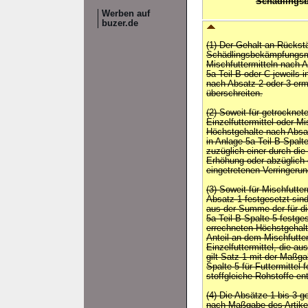
Schädlings
Werben auf
buzer.de
(1) Der Gehalt an Rücks
Schädlingsbekämpfungsmit
Mischfuttermitteln nach A
5a Teil B oder C jeweils i
nach Absatz 2 oder 3 ermi
überschreiten.
(2) Soweit für getrocknete
Einzelfuttermittel oder Mi
Höchstgehalte nach Absatz
in Anlage 5a Teil B Spalt
zuzüglich einer durch die
Erhöhung oder abzüglich e
eingetretenen Verringerun
(3) Soweit für Mischfutte
Absatz 1 festgesetzt sind,
aus der Summe der für die
5a Teil B Spalte 5 festge
errechneten Höchstgehalt
Anteil an dem Mischfutterm
Einzelfuttermittel, die a
gilt Satz 1 mit der Maßga
Spalte 5 für Futtermittel
stoffgleiche Rohstoffe e
(4) Die Absätze 1 bis 3 ge
nach Maßgabe des Artike