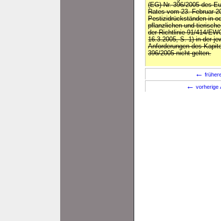
(EG) Nr. 396/2005 des E
Rates vom 23. Februar 2
Pestizidrückständen in od
pflanzlichen und tierisc
der Richtlinie 91/414/EW
16.3.2005, S. 1) in der j
Anforderungen des Kapitel
396/2005 nicht gelten.
←
früher
←
vorherige 