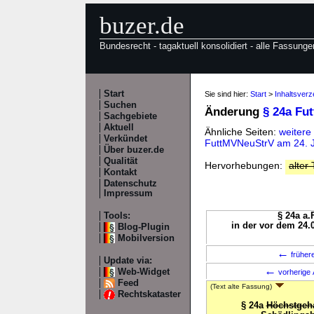
buzer.de
Bundesrecht - tagaktuell konsolidiert - alle Fassunge
Start
Sie sind hier:
Start
>
Inhaltsverz
Suchen
Änderung
§ 24a Fu
Sachgebiete
Aktuell
Ähnliche Seiten:
weitere
Verkündet
FuttMVNeuStrV am 24. J
Über buzer.de
Qualität
Hervorhebungen:
alter 
Kontakt
Datenschutz
Impressum
Tools:
§ 24a a.
in der vor dem 24.
Blog-Plugin
Mobilversion
←
früher
Update via:
←
Web-Widget
vorherige 
Feed
(Text alte Fassung)
Rechtskataster
§ 24a
Höchstgeha