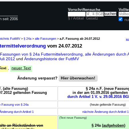
Vorschriftensuche
Vollt
§ / Artikel
Gesetz
n seit 2006
nu
eichnis FuttMV
>
§ 24a
>
alle Fassungen
>
a.F. Fassung ab 24.07.2012
Ma
ttermittelverordnung
vom 24.07.2012
 Fassungen von § 24a Futtermittelverordnung
,
alle Änderungen durch A
uli 2012
und
Änderungshistorie der FuttMV
Text
,
neuer Text
Änderung verpasst?
Hier überwachen!
F. (alte Fassung)
§ 24a n.F. (neue Fassun
07.2012 geltenden Fassung
in der am 01.09.2016 geltende
durch Artikel 1 V. v. 29.08.2016 BGB
e Fassung von § 24a
(heute geltende Fassung)
Änderung durch Artikel 1
nächste Änderung durch Artikel 
(Text neue Fassung)
lte an Rückständen von
§ 24a
(aufgehoben)