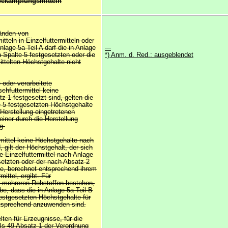
bekämpfungsmitteln
tänden von
teln in Einzelfuttermitteln oder
nlage 5a Teil A darf die in Anlage
---
n Spalte 5 festgesetzten oder die
*) Anm. d. Red.: ausgeblendet
ttelten Höchstgehalte nicht
 oder verarbeitete
schfuttermittel keine
 1 festgesetzt sind, gelten die
e 5 festgesetzten Höchstgehalte
 Herstellung eingetretenen
iner durch die Herstellung
g.
rmittel keine Höchstgehalte nach
 gilt der Höchstgehalt, der sich
 Einzelfuttermittel nach Anlage
setzten oder der nach Absatz 2
e, berechnet entsprechend ihrem
ittel, ergibt. Für
us mehreren Rohstoffen bestehen,
be, dass die in Anlage 5a Teil B
 festgesetzten Höchstgehalte für
ntsprechend anzuwenden sind.
lten für Erzeugnisse, für die
ls 49 Absatz 1 der Verordnung