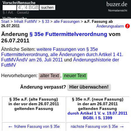
Vorschriftensuche
buzer.de
Normalansicht
§ / Art.
Gesetz
Volltextsuche
Start
>
Inhalt FuttMV
>
§ 33
>
alle Fassungen
>
a.F. Fassung ab
26.07.2011
Änderungsalarm
nur in FuttMV
Änderung
§ 35e Futtermittelverordnung
vom
26.07.2011
Ähnliche Seiten:
weitere Fassungen von § 35e
Futtermittelverordnung
,
alle Änderungen durch Artikel 1 41.
FuttMVÄndV am 26. Juli 2011
und
Änderungshistorie der
FuttMV
Hervorhebungen:
alter Text
,
neuer Text
Änderung verpasst?
Hier überwachen!
§ 35e a.F. (alte Fassung)
§ 35e n.F. (neue Fassung)
in der vor dem 26.07.2011
in der am 26.07.2011
geltenden Fassung
geltenden Fassung
durch Artikel 1 V. v. 19.07.2011
BGBl. I S. 1399
←
→
frühere Fassung von § 35e
nächste Fassung von § 35e