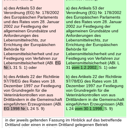
a) des Artikels 53 der
a) des Artikels 53 der
Verordnung (EG) Nr. 178/2002
Verordnung (EG) Nr. 178/2002
des Europäischen Parlaments
des Europäischen Parlaments
und des Rates vom 28. Januar
und des Rates vom 28. Januar
2002 zur Festlegung der
2002 zur Festlegung der
allgemeinen Grundsätze und
allgemeinen Grundsätze und
Anforderungen des
Anforderungen des
Lebensmittelrechts, zur
Lebensmittelrechts, zur
Errichtung der Europäischen
Errichtung der Europäischen
Behörde für
Behörde für
Lebensmittelsicherheit und zur
Lebensmittelsicherheit und zur
Festlegung von Verfahren zur
Festlegung von Verfahren zur
Lebensmittelsicherheit (ABl.
EG
Lebensmittelsicherheit (ABl. L
Nr.
L 31 S. 1) oder
31
vom 1.2.2002,
S. 1) oder
b) des Artikels 22 der Richtlinie
b) des Artikels 22 der Richtlinie
97/78/EG des Rates vom 18.
97/78/EG des Rates vom 18.
Dezember 1997 zur Festlegung
Dezember 1997 zur Festlegung
von Grundregeln für die
von Grundregeln für die
Veterinärkontrollen von aus
Veterinärkontrollen von aus
Drittländern in die Gemeinschaft
Drittländern in die Gemeinschaft
eingeführten Erzeugnissen (ABl.
eingeführten Erzeugnissen (ABl.
EG 1998 Nr.
L 24 S. 9)
L 24
vom 30.1.1998,
S. 9)
in der jeweils geltenden Fassung im Hinblick auf das betreffende
Drittland oder einen in einem Drittland gelegenen Betrieb