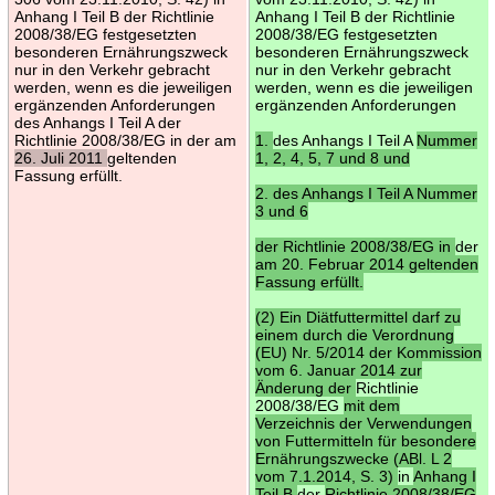
Anhang I Teil B der Richtlinie
Anhang I Teil B der Richtlinie
2008/38/EG festgesetzten
2008/38/EG festgesetzten
besonderen Ernährungszweck
besonderen Ernährungszweck
nur in den Verkehr gebracht
nur in den Verkehr gebracht
werden, wenn es die jeweiligen
werden, wenn es die jeweiligen
ergänzenden Anforderungen
ergänzenden Anforderungen
des Anhangs I Teil A der
Richtlinie 2008/38/EG in der am
1.
des Anhangs I Teil A
Nummer
26. Juli 2011
geltenden
1, 2, 4, 5, 7 und 8 und
Fassung erfüllt.
2. des Anhangs I Teil A Nummer
3 und 6
der Richtlinie 2008/38/EG in
der
am 20. Februar 2014 geltenden
Fassung erfüllt.
(2) Ein Diätfuttermittel darf zu
einem durch die Verordnung
(EU) Nr. 5/2014 der Kommission
vom 6. Januar 2014 zur
Änderung der
Richtlinie
2008/38/EG
mit dem
Verzeichnis der Verwendungen
von Futtermitteln für besondere
Ernährungszwecke (ABl. L 2
vom 7.1.2014, S. 3)
in
Anhang I
Teil B
der
Richtlinie 2008/38/EG