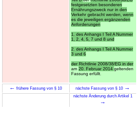
festgesetzten besonderen
Ernährungszweck nur in den
Verkehr gebracht werden, wenn
es die jeweiligen ergänzenden
Anforderungen
1. des Anhangs I Teil A Nummer
1, 2, 4, 5, 7 und 8 und
2. des Anhangs I Teil A Nummer
3 und 6
der Richtlinie 2008/38/EG in der
am
20. Februar 2014
geltenden
Fassung erfüllt.
←
→
frühere Fassung von § 10
nächste Fassung von § 10
nächste Änderung durch Artikel 1
→