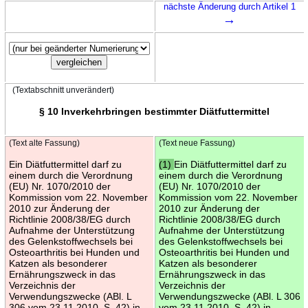
nächste Änderung durch Artikel 1
→
(Textabschnitt unverändert)
§ 10 Inverkehrbringen bestimmter Diätfuttermittel
(Text alte Fassung)
(Text neue Fassung)
Ein Diätfuttermittel darf zu
(1)
Ein Diätfuttermittel darf zu
einem durch die Verordnung
einem durch die Verordnung
(EU) Nr. 1070/2010 der
(EU) Nr. 1070/2010 der
Kommission vom 22. November
Kommission vom 22. November
2010 zur Änderung der
2010 zur Änderung der
Richtlinie 2008/38/EG durch
Richtlinie 2008/38/EG durch
Aufnahme der Unterstützung
Aufnahme der Unterstützung
des Gelenkstoffwechsels bei
des Gelenkstoffwechsels bei
Osteoarthritis bei Hunden und
Osteoarthritis bei Hunden und
Katzen als besonderer
Katzen als besonderer
Ernährungszweck in das
Ernährungszweck in das
Verzeichnis der
Verzeichnis der
Verwendungszwecke (ABl. L
Verwendungszwecke (ABl. L 306
306 vom 23.11.2010, S. 42) in
vom 23.11.2010, S. 42) in