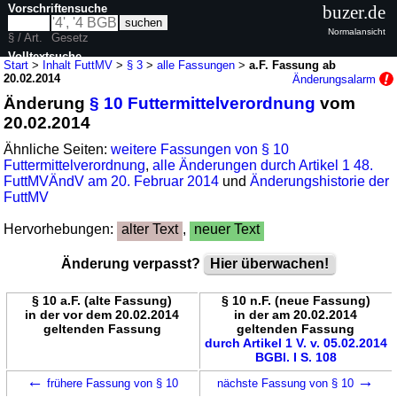
Vorschriftensuche
buzer.de
Normalansicht
§ / Art.
Gesetz
Volltextsuche
Start
>
Inhalt FuttMV
>
§ 3
>
alle Fassungen
>
a.F. Fassung ab
20.02.2014
Änderungsalarm
nur in FuttMV
Änderung
§ 10 Futtermittelverordnung
vom
20.02.2014
Ähnliche Seiten:
weitere Fassungen von § 10
Futtermittelverordnung
,
alle Änderungen durch Artikel 1 48.
FuttMVÄndV am 20. Februar 2014
und
Änderungshistorie der
FuttMV
Hervorhebungen:
alter Text
,
neuer Text
Änderung verpasst?
Hier überwachen!
§ 10 a.F. (alte Fassung)
§ 10 n.F. (neue Fassung)
in der vor dem 20.02.2014
in der am 20.02.2014
geltenden Fassung
geltenden Fassung
durch Artikel 1 V. v. 05.02.2014
BGBl. I S. 108
←
→
frühere Fassung von § 10
nächste Fassung von § 10