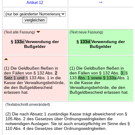
→
Artikel 12
(Text alte Fassung)
(Text neue Fassung)
§
133c
Verwendung der
§
133d
Verwendung der
Bußgelder
Bußgelder
(1) Die Geldbußen fließen in
(1) Die Geldbußen fließen in
den Fällen von § 132 Abs.
2
den Fällen von § 132 Abs.
3,
§
Satz 1 und
§ 133 Abs. 1 in die
133
Abs. 1 sowie § 133a
Abs. 1
Kasse der Verwaltungsbehörde,
in die Kasse der
die den Bußgeldbescheid
Verwaltungsbehörde, die den
erlassen hat.
Bußgeldbescheid erlassen hat.
(Textabschnitt unverändert)
(2) Die nach Absatz 1 zuständige Kasse trägt abweichend von §
105 Abs. 2 des Gesetzes über Ordnungswidrigkeiten die
notwendigen Auslagen. Sie ist auch ersatzpflichtig im Sinne des §
110 Abs. 4 des Gesetzes über Ordnungswidrigkeiten.