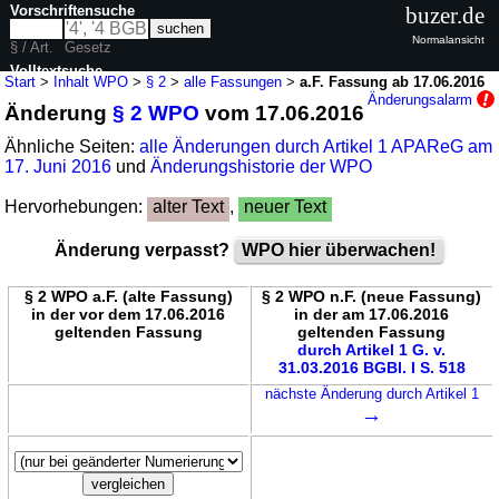
Vorschriftensuche
buzer.de
Normalansicht
§ / Art.
Gesetz
Volltextsuche
Start
>
Inhalt WPO
>
§ 2
>
alle Fassungen
>
a.F. Fassung ab 17.06.2016
Änderungsalarm
Änderung
§ 2 WPO
vom 17.06.2016
nur in WPO
Ähnliche Seiten:
alle Änderungen durch Artikel 1 APAReG am
17. Juni 2016
und
Änderungshistorie der WPO
Hervorhebungen:
alter Text
,
neuer Text
Änderung verpasst?
WPO hier überwachen!
§ 2 WPO a.F. (alte Fassung)
§ 2 WPO n.F. (neue Fassung)
in der vor dem 17.06.2016
in der am 17.06.2016
geltenden Fassung
geltenden Fassung
durch Artikel 1 G. v.
31.03.2016 BGBl. I S. 518
nächste Änderung durch Artikel 1
→