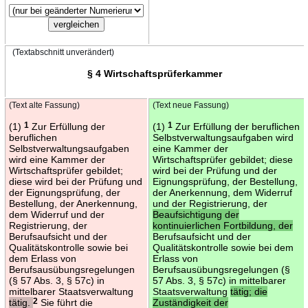
(Textabschnitt unverändert)
§ 4 Wirtschaftsprüferkammer
(Text alte Fassung)
(Text neue Fassung)
(1)
1
Zur Erfüllung der
(1)
1
Zur Erfüllung der beruflichen
beruflichen
Selbstverwaltungsaufgaben wird
Selbstverwaltungsaufgaben
eine Kammer der
wird eine Kammer der
Wirtschaftsprüfer gebildet; diese
Wirtschaftsprüfer gebildet;
wird bei der Prüfung und der
diese wird bei der Prüfung und
Eignungsprüfung, der Bestellung,
der Eignungsprüfung, der
der Anerkennung, dem Widerruf
Bestellung, der Anerkennung,
und der Registrierung, der
dem Widerruf und der
Beaufsichtigung der
Registrierung, der
kontinuierlichen Fortbildung, der
Berufsaufsicht und der
Berufsaufsicht und der
Qualitätskontrolle sowie bei
Qualitätskontrolle sowie bei dem
dem Erlass von
Erlass von
Berufsausübungsregelungen
Berufsausübungsregelungen (§
(§ 57 Abs. 3, § 57c) in
57 Abs. 3, § 57c) in mittelbarer
mittelbarer Staatsverwaltung
Staatsverwaltung
tätig; die
tätig.
2
Sie führt die
Zuständigkeit der