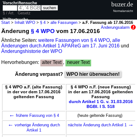
Vorschriftensuche
buzer.de
Normalansicht
§ / Art.
Gesetz
Volltextsuche
Start
>
Inhalt WPO
>
§ 4
>
alle Fassungen
>
a.F. Fassung ab 17.06.2016
Änderungsalarm
Änderung
§ 4 WPO
vom 17.06.2016
nur in WPO
Ähnliche Seiten:
weitere Fassungen von § 4 WPO
,
alle
Änderungen durch Artikel 1 APAReG am 17. Juni 2016
und
Änderungshistorie der WPO
Hervorhebungen:
alter Text
,
neuer Text
Änderung verpasst?
WPO hier überwachen!
§ 4 WPO a.F. (alte Fassung)
§ 4 WPO n.F. (neue Fassung)
in der vor dem 17.06.2016
in der am 17.06.2016 geltenden
geltenden Fassung
Fassung
durch Artikel 1 G. v. 31.03.2016
BGBl. I S. 518
←
frühere Fassung von § 4
(heute geltende Fassung)
←
→
vorherige Änderung durch
nächste Änderung durch Artikel 1
Artikel 1