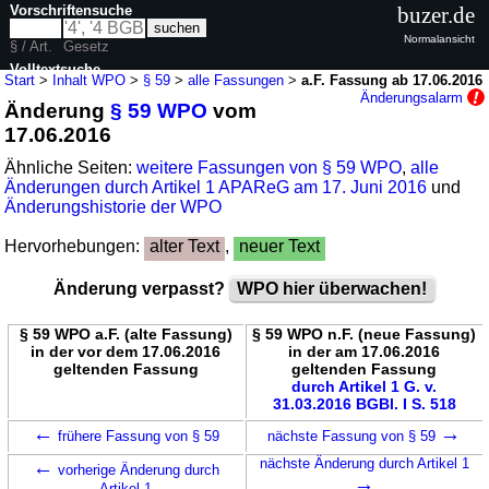
Vorschriftensuche
buzer.de
Normalansicht
§ / Art.
Gesetz
Volltextsuche
Start
>
Inhalt WPO
>
§ 59
>
alle Fassungen
>
a.F. Fassung ab 17.06.2016
Änderungsalarm
Änderung
§ 59 WPO
vom
nur in WPO
17.06.2016
Ähnliche Seiten:
weitere Fassungen von § 59 WPO
,
alle
Änderungen durch Artikel 1 APAReG am 17. Juni 2016
und
Änderungshistorie der WPO
Hervorhebungen:
alter Text
,
neuer Text
Änderung verpasst?
WPO hier überwachen!
§ 59 WPO a.F. (alte Fassung)
§ 59 WPO n.F. (neue Fassung)
in der vor dem 17.06.2016
in der am 17.06.2016
geltenden Fassung
geltenden Fassung
durch Artikel 1 G. v.
31.03.2016 BGBl. I S. 518
←
→
frühere Fassung von § 59
nächste Fassung von § 59
←
nächste Änderung durch Artikel 1
vorherige Änderung durch
→
Artikel 1