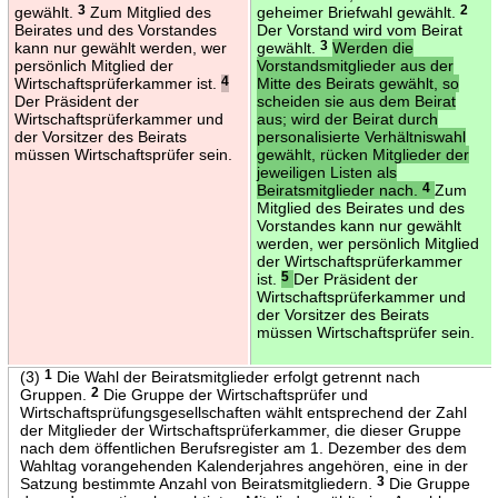
gewählt.
3
Zum Mitglied des
geheimer Briefwahl gewählt.
2
Beirates und des Vorstandes
Der Vorstand wird vom Beirat
kann nur gewählt werden, wer
gewählt.
3
Werden die
persönlich Mitglied der
Vorstandsmitglieder aus der
Wirtschaftsprüferkammer ist.
4
Mitte des Beirats gewählt, so
Der Präsident der
scheiden sie aus dem Beirat
Wirtschaftsprüferkammer und
aus; wird der Beirat durch
der Vorsitzer des Beirats
personalisierte Verhältniswahl
müssen Wirtschaftsprüfer sein.
gewählt, rücken Mitglieder der
jeweiligen Listen als
Beiratsmitglieder nach.
4
Zum
Mitglied des Beirates und des
Vorstandes kann nur gewählt
werden, wer persönlich Mitglied
der Wirtschaftsprüferkammer
ist.
5
Der Präsident der
Wirtschaftsprüferkammer und
der Vorsitzer des Beirats
müssen Wirtschaftsprüfer sein.
(3)
1
Die Wahl der Beiratsmitglieder erfolgt getrennt nach
Gruppen.
2
Die Gruppe der Wirtschaftsprüfer und
Wirtschaftsprüfungsgesellschaften wählt entsprechend der Zahl
der Mitglieder der Wirtschaftsprüferkammer, die dieser Gruppe
nach dem öffentlichen Berufsregister am 1. Dezember des dem
Wahltag vorangehenden Kalenderjahres angehören, eine in der
Satzung bestimmte Anzahl von Beiratsmitgliedern.
3
Die Gruppe