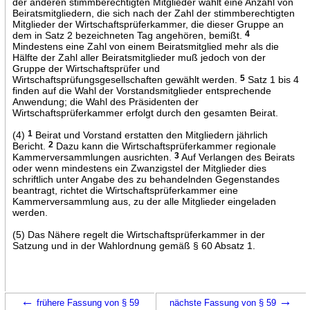
der anderen stimmberechtigten Mitglieder wählt eine Anzahl von
Beiratsmitgliedern, die sich nach der Zahl der stimmberechtigten
Mitglieder der Wirtschaftsprüferkammer, die dieser Gruppe an
dem in Satz 2 bezeichneten Tag angehören, bemißt.
4
Mindestens eine Zahl von einem Beiratsmitglied mehr als die
Hälfte der Zahl aller Beiratsmitglieder muß jedoch von der
Gruppe der Wirtschaftsprüfer und
Wirtschaftsprüfungsgesellschaften gewählt werden.
5
Satz 1 bis 4
finden auf die Wahl der Vorstandsmitglieder entsprechende
Anwendung; die Wahl des Präsidenten der
Wirtschaftsprüferkammer erfolgt durch den gesamten Beirat.
(4)
1
Beirat und Vorstand erstatten den Mitgliedern jährlich
Bericht.
2
Dazu kann die Wirtschaftsprüferkammer regionale
Kammerversammlungen ausrichten.
3
Auf Verlangen des Beirats
oder wenn mindestens ein Zwanzigstel der Mitglieder dies
schriftlich unter Angabe des zu behandelnden Gegenstandes
beantragt, richtet die Wirtschaftsprüferkammer eine
Kammerversammlung aus, zu der alle Mitglieder eingeladen
werden.
(5) Das Nähere regelt die Wirtschaftsprüferkammer in der
Satzung und in der Wahlordnung gemäß § 60 Absatz 1.
←
→
frühere Fassung von § 59
nächste Fassung von § 59