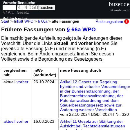
Vorschriftensuche
buzer.de
Normalansicht
§ / Art.
Gesetz
Volltextsuche
Start
>
Inhalt WPO
>
§ 66a
>
alte Fassungen
Änderungsalarm
Frühere Fassungen von
§ 66a WPO
nur in WPO
Die nachfolgende Aufstellung zeigt alle Änderungen dieser
Vorschrift. Über die Links
aktuell
und
vorher
können Sie
jeweils alte Fassung (a.F.) und neue Fassung (n.F.)
vergleichen. Beim Änderungsgesetz finden Sie dessen
Volltext sowie die Begründung des Gesetzgebers.
vergleichen
mWv
neue Fassung durch
mit
(verkündet)
aktuell
vorher
26.10.2024
Artikel 12 Gesetz zur Regelung
hybrider und virtueller Versammlunge
in der Bundesnotarordnung, der
Bundesrechtsanwaltsordnung, der
Patentanwaltsordnung und dem
Steuerberatungsgesetz sowie zur
Änderung weiterer Vorschriften
vom 22.10.2024 BGBl. 2024 I Nr. 320
aktuell
vorher
16.03.2023
Artikel 11 Gesetz zur Stärkung der
Aufsicht bei Rechtsdienstleistungen