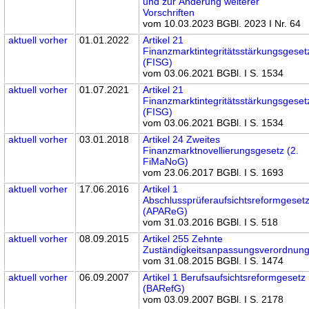
und zur Änderung weiterer
Vorschriften
vom 10.03.2023 BGBl. 2023 I Nr. 64
aktuell
vorher
01.01.2022
Artikel 21
Finanzmarktintegritätsstärkungsgeset
(FISG)
vom 03.06.2021 BGBl. I S. 1534
aktuell
vorher
01.07.2021
Artikel 21
Finanzmarktintegritätsstärkungsgeset
(FISG)
vom 03.06.2021 BGBl. I S. 1534
aktuell
vorher
03.01.2018
Artikel 24 Zweites
Finanzmarktnovellierungsgesetz (2.
FiMaNoG)
vom 23.06.2017 BGBl. I S. 1693
aktuell
vorher
17.06.2016
Artikel 1
Abschlussprüferaufsichtsreformgeset
(APAReG)
vom 31.03.2016 BGBl. I S. 518
aktuell
vorher
08.09.2015
Artikel 255 Zehnte
Zuständigkeitsanpassungsverordnun
vom 31.08.2015 BGBl. I S. 1474
aktuell
vorher
06.09.2007
Artikel 1 Berufsaufsichtsreformgesetz
(BARefG)
vom 03.09.2007 BGBl. I S. 2178