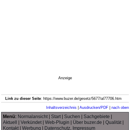
Anzeige
Link zu dieser Seite
: https://www.buzer.de/gesetz/5677/al77706.htm
Inhaltsverzeichnis
|
Ausdrucken/PDF
|
nach oben
Menü:
Normalansicht
|
Start
|
Suchen
|
Sachgebiete
|
Aktuell
|
Verkündet
|
Web-Plugin
|
Über buzer.de
|
Qualität
|
Kontakt
|
Werbung
|
Datenschutz, Impressum