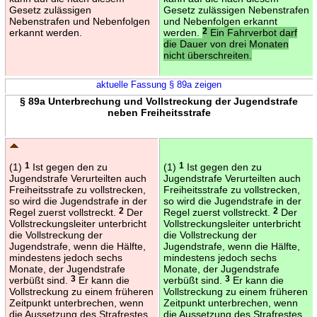
Gesetz zulässigen
Gesetz zulässigen Nebenstrafen
Nebenstrafen und Nebenfolgen
und Nebenfolgen erkannt
erkannt werden.
werden.
2
Ein Fahrverbot darf
die Dauer von drei Monaten
nicht überschreiten.
aktuelle Fassung § 89a zeigen
§ 89a Unterbrechung und Vollstreckung der Jugendstrafe
neben Freiheitsstrafe
(1)
1
Ist gegen den zu
(1)
1
Ist gegen den zu
Jugendstrafe Verurteilten auch
Jugendstrafe Verurteilten auch
Freiheitsstrafe zu vollstrecken,
Freiheitsstrafe zu vollstrecken,
so wird die Jugendstrafe in der
so wird die Jugendstrafe in der
Regel zuerst vollstreckt.
2
Der
Regel zuerst vollstreckt.
2
Der
Vollstreckungsleiter unterbricht
Vollstreckungsleiter unterbricht
die Vollstreckung der
die Vollstreckung der
Jugendstrafe, wenn die Hälfte,
Jugendstrafe, wenn die Hälfte,
mindestens jedoch sechs
mindestens jedoch sechs
Monate, der Jugendstrafe
Monate, der Jugendstrafe
verbüßt sind.
3
Er kann die
verbüßt sind.
3
Er kann die
Vollstreckung zu einem früheren
Vollstreckung zu einem früheren
Zeitpunkt unterbrechen, wenn
Zeitpunkt unterbrechen, wenn
die Aussetzung des Strafrestes
die Aussetzung des Strafrestes