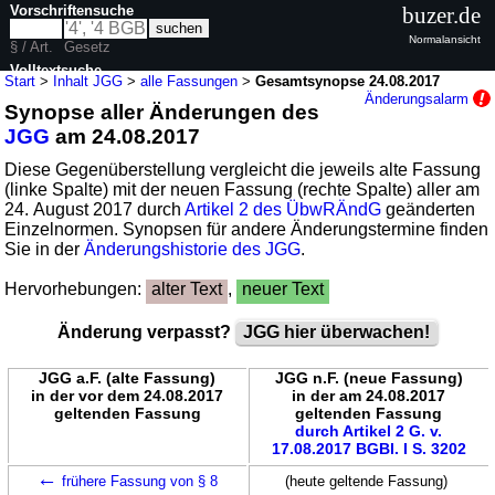
Vorschriftensuche
buzer.de
Normalansicht
§ / Art.
Gesetz
Volltextsuche
Start
>
Inhalt JGG
>
alle Fassungen
>
Gesamtsynopse 24.08.2017
Änderungsalarm
Synopse aller Änderungen des
nur in JGG
JGG
am 24.08.2017
Diese Gegenüberstellung vergleicht die jeweils alte Fassung
(linke Spalte) mit der neuen Fassung (rechte Spalte) aller am
24. August 2017 durch
Artikel 2 des ÜbwRÄndG
geänderten
Einzelnormen. Synopsen für andere Änderungstermine finden
Sie in der
Änderungshistorie des JGG
.
Hervorhebungen:
alter Text
,
neuer Text
Änderung verpasst?
JGG hier überwachen!
JGG a.F. (alte Fassung)
JGG n.F. (neue Fassung)
in der vor dem 24.08.2017
in der am 24.08.2017
geltenden Fassung
geltenden Fassung
durch Artikel 2 G. v.
17.08.2017 BGBl. I S. 3202
←
frühere Fassung von § 8
(heute geltende Fassung)