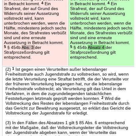
in Betracht kommt.
4
Ein
in Betracht kommt.
4
Ein
Strafrest, der auf Grund des
Strafrest, der auf Grund des
Widerrufs seiner Aussetzung
Widerrufs seiner Aussetzung
vollstreckt wird, kann
vollstreckt wird, kann
unterbrochen werden, wenn die
unterbrochen werden, wenn die
Hälfte, mindestens jedoch sechs
Hälfte, mindestens jedoch sechs
Monate, des Strafrestes verbüßt
Monate, des Strafrestes verbüßt
sind und eine erneute
sind und eine erneute
Aussetzung in Betracht kommt.
Aussetzung in Betracht kommt.
5
§ 454b
Abs. 3
der
5
§ 454b
Absatz 4
der
Strafprozeßordnung gilt
Strafprozeßordnung gilt
entsprechend.
entsprechend.
(2)
1
Ist gegen einen Verurteilten außer lebenslanger
Freiheitsstrafe auch Jugendstrafe zu vollstrecken, so wird, wenn
die letzte Verurteilung eine Straftat betrifft, die der Verurteilte vor
der früheren Verurteilung begangen hat, nur die lebenslange
Freiheitsstrafe vollstreckt; als Verurteilung gilt das Urteil in dem
Verfahren, in dem die zugrundeliegenden tatsächlichen
Feststellungen letztmals geprüft werden konnten.
2
Wird die
Vollstreckung des Restes der lebenslangen Freiheitsstrafe durch
das Gericht zur Bewährung ausgesetzt, so erklärt das Gericht die
Vollstreckung der Jugendstrafe für erledigt.
(3) In den Fällen des Absatzes 1 gilt § 85 Abs. 6 entsprechend
mit der Maßgabe, daß der Vollstreckungsleiter die Vollstreckung
der Jugendstrafe abgeben kann, wenn der Verurteilte das