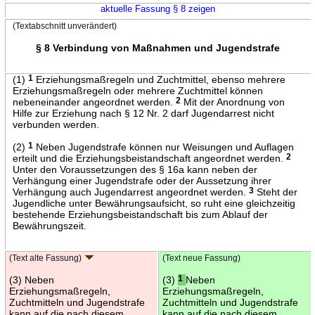
aktuelle Fassung § 8 zeigen
(Textabschnitt unverändert)
§ 8 Verbindung von Maßnahmen und Jugendstrafe
(1)
1
Erziehungsmaßregeln und Zuchtmittel, ebenso mehrere
Erziehungsmaßregeln oder mehrere Zuchtmittel können
nebeneinander angeordnet werden.
2
Mit der Anordnung von
Hilfe zur Erziehung nach § 12 Nr. 2 darf Jugendarrest nicht
verbunden werden.
(2)
1
Neben Jugendstrafe können nur Weisungen und Auflagen
erteilt und die Erziehungsbeistandschaft angeordnet werden.
2
Unter den Voraussetzungen des § 16a kann neben der
Verhängung einer Jugendstrafe oder der Aussetzung ihrer
Verhängung auch Jugendarrest angeordnet werden.
3
Steht der
Jugendliche unter Bewährungsaufsicht, so ruht eine gleichzeitig
bestehende Erziehungsbeistandschaft bis zum Ablauf der
Bewährungszeit.
(Text alte Fassung)
(Text neue Fassung)
(3) Neben
(3)
1
Neben
Erziehungsmaßregeln,
Erziehungsmaßregeln,
Zuchtmitteln und Jugendstrafe
Zuchtmitteln und Jugendstrafe
kann auf die nach diesem
kann auf die nach diesem