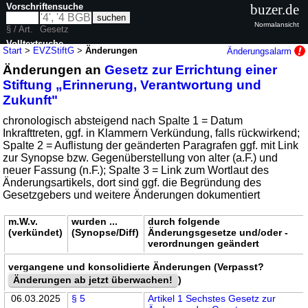
Vorschriftensuche
buzer.de
Normalansicht
§ / Art.
Gesetz
Volltextsuche
Start
>
EVZStiftG
>
Änderungen
Änderungsalarm
Änderungen an
Gesetz zur Errichtung einer
nur in EVZStiftG
Stiftung „Erinnerung, Verantwortung und
Zukunft"
chronologisch absteigend nach Spalte 1 = Datum
Inkrafttreten, ggf. in Klammern Verkündung, falls rückwirkend;
Spalte 2 = Auflistung der geänderten Paragrafen ggf. mit Link
zur Synopse bzw. Gegenüberstellung von alter (a.F.) und
neuer Fassung (n.F.); Spalte 3 = Link zum Wortlaut des
Änderungsartikels, dort sind ggf. die Begründung des
Gesetzgebers und weitere Änderungen dokumentiert
m.W.v.
wurden ...
durch folgende
(verkündet)
(Synopse/Diff)
Änderungsgesetze und/oder -
verordnungen geändert
vergangene und konsolidierte Änderungen (Verpasst?
Änderungen ab jetzt überwachen!
)
06.03.2025
§ 5
Artikel 1 Sechstes Gesetz zur