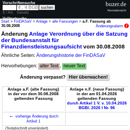
Vorschriftensuche
buzer.de
Normalansicht
§ / Art.
Gesetz
Volltextsuche
Start
>
FinDASaV
>
Anlage
>
alle Fassungen
>
a.F. Fassung ab
30.08.2008
Änderungsalarm
nur in FinDASaV
Änderung
Anlage Verordnung über die Satzung
der Bundesanstalt für
Finanzdienstleistungsaufsicht
vom 30.08.2008
Ähnliche Seiten:
Änderungshistorie der FinDASaV
Hervorhebungen:
alter Text
,
neuer Text
Änderung verpasst?
Hier überwachen!
Anlage a.F. (alte Fassung)
Anlage n.F. (neue Fassung)
in der vor dem 30.08.2008
in der am 01.04.2026
geltenden Fassung
geltenden Fassung
durch Artikel 1 V. v. 10.04.2026
BGBl. 2026 I Nr. 96
←
vorherige Änderung durch
Artikel 1
(Textabschnitt unverändert)