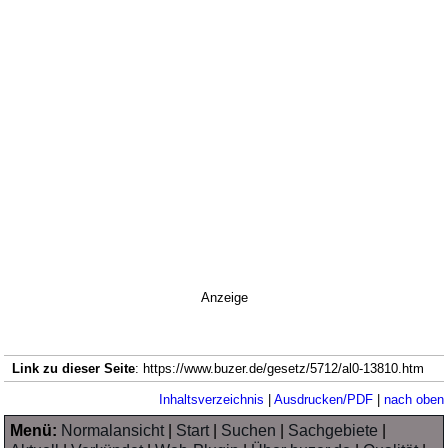
Anzeige
Link zu dieser Seite
: https://www.buzer.de/gesetz/5712/al0-13810.htm
Inhaltsverzeichnis
|
Ausdrucken/PDF
|
nach oben
Menü:
Normalansicht
|
Start
|
Suchen
|
Sachgebiete
|