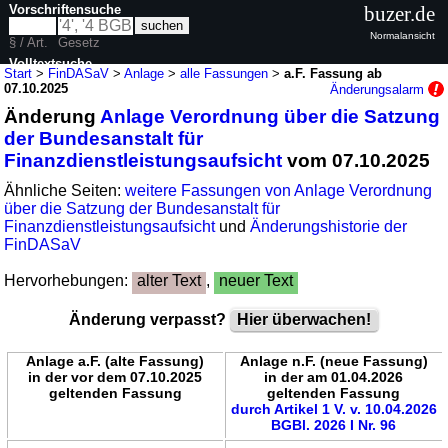
Vorschriftensuche
buzer.de
Normalansicht
§ / Art.
Gesetz
Volltextsuche
Start
>
FinDASaV
>
Anlage
>
alle Fassungen
>
a.F. Fassung ab
07.10.2025
Änderungsalarm
nur in FinDASaV
Änderung
Anlage Verordnung über die Satzung
der Bundesanstalt für
Finanzdienstleistungsaufsicht
vom 07.10.2025
Ähnliche Seiten:
weitere Fassungen von Anlage Verordnung
über die Satzung der Bundesanstalt für
Finanzdienstleistungsaufsicht
und
Änderungshistorie der
FinDASaV
Hervorhebungen:
alter Text
,
neuer Text
Änderung verpasst?
Hier überwachen!
Anlage a.F. (alte Fassung)
Anlage n.F. (neue Fassung)
in der vor dem 07.10.2025
in der am 01.04.2026
geltenden Fassung
geltenden Fassung
durch Artikel 1 V. v. 10.04.2026
BGBl. 2026 I Nr. 96