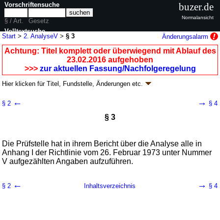
Vorschriftensuche
buzer.de
Normalansicht
§ / Art.
Gesetz
Volltextsuche
Start
>
2. AnalyseV
>
§ 3
Änderungsalarm
nur in 2. AnalyseV
Achtung: Titel komplett oder überwiegend mit Ablauf des
23.02.2016 aufgehoben
>>>
zur aktuellen Fassung/Nachfolgeregelung
Hier klicken für
Titel, Fundstelle, Änderungen
etc.
§ 3 - Zweite Analysenverordnung (2.
←
→
§ 2
§ 4
AnalyseV
k.a.Abk.
)
§ 3
V. v. 29.07.1974
BGBl. I S. 1609
; aufgehoben durch
Artikel 3
G. v.
15.02.2016
BGBl. I S. 198
Geltung ab 03.08.1974; FNA: 772-1-1-2
Sonstiges Wirtschaftsrecht
Die Prüfstelle hat in ihrem Bericht über die Analyse alle in
1 weitere Fassung
|
wird in 1 Vorschrift zitiert
Anhang I der Richtlinie vom 26. Februar 1973 unter Nummer
V aufgezählten Angaben aufzuführen.
←
→
§ 2
Inhaltsverzeichnis
§ 4