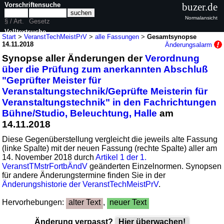
Vorschriftensuche
buzer.de
Normalansicht
§ / Art.
Gesetz
Volltextsuche
Start
>
VeranstTechMeistPrV
>
alle Fassungen
>
Gesamtsynopse
14.11.2018
Änderungsalarm
nur in VeranstTechMeistPrV
Synopse aller Änderungen der
Verordnung
über die Prüfung zum anerkannten Abschluß
"Geprüfter Meister für
Veranstaltungstechnik/Geprüfte Meisterin für
Veranstaltungstechnik" in den Fachrichtungen
Bühne/Studio, Beleuchtung, Halle
am
14.11.2018
Diese Gegenüberstellung vergleicht die jeweils alte Fassung
(linke Spalte) mit der neuen Fassung (rechte Spalte) aller am
14. November 2018 durch
Artikel 1 der 1.
VeranstTMstrFortbÄndV
geänderten Einzelnormen. Synopsen
für andere Änderungstermine finden Sie in der
Änderungshistorie der VeranstTechMeistPrV
.
Hervorhebungen:
alter Text
,
neuer Text
Änderung verpasst?
Hier überwachen!