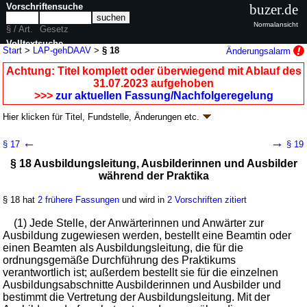
Vorschriftensuche
buzer.de
Normalansicht
§ / Art.
Gesetz
Volltextsuche
Start
>
LAP-gehDAAV
>
§ 18
Änderungsalarm
nur in LAP-gehDAAV
Achtung: Titel komplett oder überwiegend mit Ablauf des
31.07.2023 aufgehoben
>>>
zur aktuellen Fassung/Nachfolgeregelung
Hier klicken für
Titel, Fundstelle, Änderungen
etc.
§ 18 - Verordnung über die Laufbahn,
←
→
§ 17
§ 19
Ausbildung und Prüfung für den gehobenen
§ 18 Ausbildungsleitung, Ausbilderinnen und Ausbilder
Auswärtigen Dienst (LAP-gehDAAV
k.a.Abk.
)
während der Praktika
V. v. 08.07.2004
BGBl. I S. 1591
; aufgehoben durch
Artikel 5
V. v.
18.03.2025
BGBl. 2025 I Nr. 92
§ 18 hat
2 frühere Fassungen
und wird in
2 Vorschriften zitiert
Geltung ab 15.07.2004; FNA: 2030-7-6-5
Beamte
11 weitere Fassungen
|
wird in 11 Vorschriften zitiert
(1) Jede Stelle, der Anwärterinnen und Anwärter zur
Ausbildung zugewiesen werden, bestellt eine Beamtin oder
Kapitel 1 Laufbahn und Ausbildung
einen Beamten als Ausbildungsleitung, die für die
ordnungsgemäße Durchführung des Praktikums
verantwortlich ist; außerdem bestellt sie für die einzelnen
Ausbildungsabschnitte Ausbilderinnen und Ausbilder und
bestimmt die Vertretung der Ausbildungsleitung. Mit der