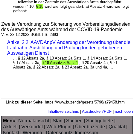
... teilweise in der Zentrale des Auswärtigen Amts durchgeführt
werden." 10.
§ 18
wird wie folgt geändert: a) Absatz 4 wird wie folgt
gefasst: ...
Zweite Verordnung zur Sicherung von Vorbereitungsdiensten
des Auswärtigen Amts während der COVID-19-Pandemie
V. v. 22.12.2022 BGBl. I S. 2893
Artikel 2 2. AAVDAnpV Änderung der Verordnung über die
Laufbahn, Ausbildung und Prüfung für den gehobenen
Auswärtigen Dienst
... § 12 Absatz 2a, § 13 Absatz 2a Satz 1, § 14 Absatz 2a Satz 1,
§ 17 Absatz 3a,
§ 18 Absatz 5 Satz 1
, § 20 Absatz 4a, § 21
Absatz 2a, § 22 Absatz 2a, § 23 Absatz 2a, 3a und 4a, ...
Link zu dieser Seite
: https://www.buzer.de/gesetz/5798/a79458.htm
Inhaltsverzeichnis
|
Ausdrucken/PDF
|
nach oben
Menü:
Normalansicht
|
Start
|
Suchen
|
Sachgebiete
|
Aktuell
|
Verkündet
|
Web-Plugin
|
Über buzer.de
|
Qualität
|
Kontakt
|
Werbung
|
Datenschutz, Impressum