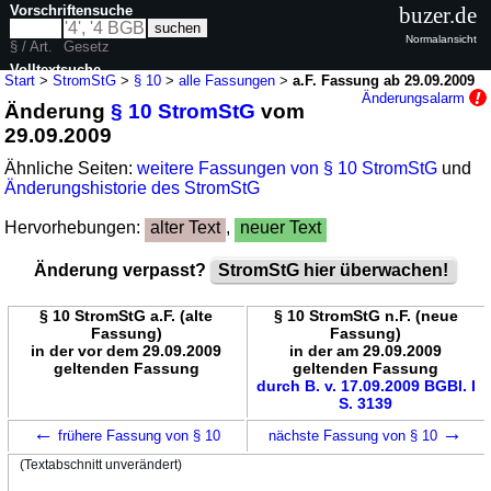
Vorschriftensuche
buzer.de
Normalansicht
§ / Art.
Gesetz
Volltextsuche
Start
>
StromStG
>
§ 10
>
alle Fassungen
>
a.F. Fassung ab 29.09.2009
Änderungsalarm
Änderung
§ 10 StromStG
vom
nur in StromStG
29.09.2009
Ähnliche Seiten:
weitere Fassungen von § 10 StromStG
und
Änderungshistorie des StromStG
Hervorhebungen:
alter Text
,
neuer Text
Änderung verpasst?
StromStG hier überwachen!
§ 10 StromStG a.F. (alte
§ 10 StromStG n.F. (neue
Fassung)
Fassung)
in der vor dem 29.09.2009
in der am 29.09.2009
geltenden Fassung
geltenden Fassung
durch B. v. 17.09.2009 BGBl. I
S. 3139
←
→
frühere Fassung von § 10
nächste Fassung von § 10
(Textabschnitt unverändert)