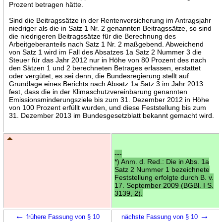
Prozent betragen hätte.
Sind die Beitragssätze in der Rentenversicherung im Antragsjahr
niedriger als die in Satz 1 Nr. 2 genannten Beitragssätze, so sind
die niedrigeren Beitragssätze für die Berechnung des
Arbeitgeberanteils nach Satz 1 Nr. 2 maßgebend. Abweichend
von Satz 1 wird im Fall des Absatzes 1a Satz 2 Nummer 3 die
Steuer für das Jahr 2012 nur in Höhe von 80 Prozent des nach
den Sätzen 1 und 2 berechneten Betrages erlassen, erstattet
oder vergütet, es sei denn, die Bundesregierung stellt auf
Grundlage eines Berichts nach Absatz 1a Satz 3 im Jahr 2013
fest, dass die in der Klimaschutzvereinbarung genannten
Emissionsminderungsziele bis zum 31. Dezember 2012 in Höhe
von 100 Prozent erfüllt wurden, und diese Feststellung bis zum
31. Dezember 2013 im Bundesgesetzblatt bekannt gemacht wird.
---
*) Anm. d. Red.: Die in Abs. 1a
Satz 2 Nummer 1 bezeichnete
Feststellung erfolgte durch B. v.
17. September 2009 (BGBl. I S.
3139, 2).
←
→
frühere Fassung von § 10
nächste Fassung von § 10