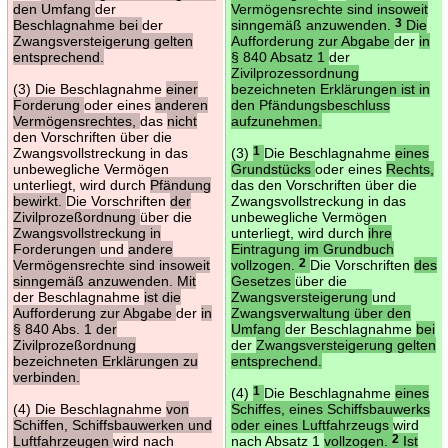
den Umfang
der
Vermögensrechte sind insoweit
Beschlagnahme bei
der
sinngemäß anzuwenden.
3
Die
Zwangsversteigerung gelten
Aufforderung zur Abgabe
der
in
entsprechend.
§ 840 Absatz 1
der
Zivilprozessordnung
(3) Die Beschlagnahme
einer
bezeichneten Erklärungen ist in
Forderung
oder eines
anderen
den Pfändungsbeschluss
Vermögensrechtes,
das
nicht
aufzunehmen.
den Vorschriften über die
Zwangsvollstreckung in das
(3)
1
Die Beschlagnahme
eines
unbewegliche Vermögen
Grundstücks
oder eines
Rechts,
unterliegt, wird durch
Pfändung
das den Vorschriften über die
bewirkt.
Die Vorschriften
der
Zwangsvollstreckung in das
Zivilprozeßordnung
über die
unbewegliche Vermögen
Zwangsvollstreckung in
unterliegt, wird durch
ihre
Forderungen
und
andere
Eintragung im Grundbuch
Vermögensrechte sind insoweit
vollzogen.
2
Die Vorschriften
des
sinngemäß anzuwenden. Mit
Gesetzes
über die
der Beschlagnahme
ist die
Zwangsversteigerung
und
Aufforderung zur Abgabe
der
in
Zwangsverwaltung über den
§ 840 Abs. 1 der
Umfang
der Beschlagnahme
bei
Zivilprozeßordnung
der
Zwangsversteigerung gelten
bezeichneten Erklärungen zu
entsprechend.
verbinden.
(4)
1
Die Beschlagnahme
eines
(4) Die Beschlagnahme
von
Schiffes, eines Schiffsbauwerks
Schiffen, Schiffsbauwerken und
oder eines Luftfahrzeugs
wird
Luftfahrzeugen
wird nach
nach Absatz 1
vollzogen.
2
Ist