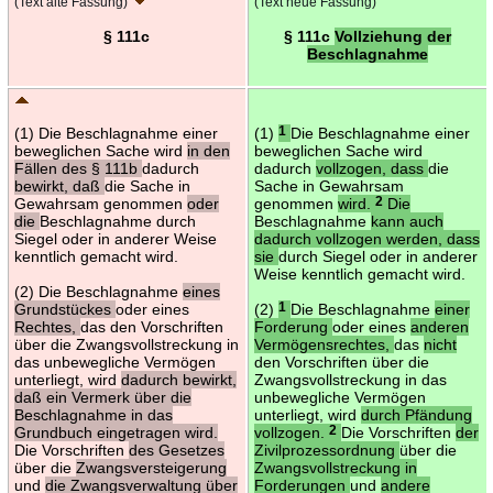
(Text alte Fassung)
(Text neue Fassung)
§ 111c
§ 111c
Vollziehung der
Beschlagnahme
(1) Die Beschlagnahme einer
(1)
1
Die Beschlagnahme einer
beweglichen Sache wird
in den
beweglichen Sache wird
Fällen des § 111b
dadurch
dadurch
vollzogen, dass
die
bewirkt, daß
die Sache in
Sache in Gewahrsam
Gewahrsam genommen
oder
genommen
wird.
2
Die
die
Beschlagnahme durch
Beschlagnahme
kann auch
Siegel oder in anderer Weise
dadurch vollzogen werden, dass
kenntlich gemacht wird.
sie
durch Siegel oder in anderer
Weise kenntlich gemacht wird.
(2) Die Beschlagnahme
eines
Grundstückes
oder eines
(2)
1
Die Beschlagnahme
einer
Rechtes,
das den Vorschriften
Forderung
oder eines
anderen
über die Zwangsvollstreckung in
Vermögensrechtes,
das
nicht
das unbewegliche Vermögen
den Vorschriften über die
unterliegt, wird
dadurch bewirkt,
Zwangsvollstreckung in das
daß ein Vermerk über die
unbewegliche Vermögen
Beschlagnahme in das
unterliegt, wird
durch Pfändung
Grundbuch eingetragen wird.
vollzogen.
2
Die Vorschriften
der
Die Vorschriften
des Gesetzes
Zivilprozessordnung
über die
über die
Zwangsversteigerung
Zwangsvollstreckung in
und
die Zwangsverwaltung über
Forderungen
und
andere