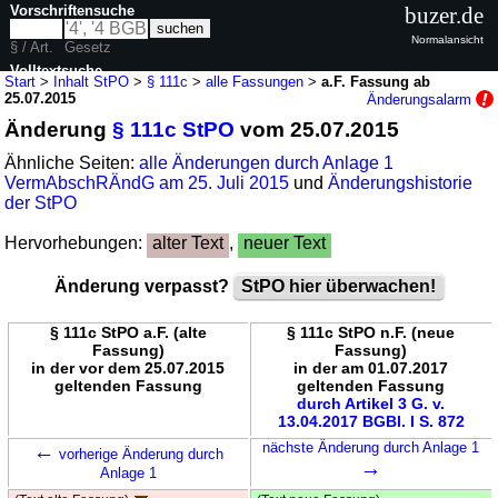
Vorschriftensuche
buzer.de
Normalansicht
§ / Art.
Gesetz
Volltextsuche
Start
>
Inhalt StPO
>
§ 111c
>
alle Fassungen
>
a.F. Fassung ab
25.07.2015
Änderungsalarm
nur in StPO
Änderung
§ 111c StPO
vom 25.07.2015
Ähnliche Seiten:
alle Änderungen durch Anlage 1
VermAbschRÄndG am 25. Juli 2015
und
Änderungshistorie
der StPO
Hervorhebungen:
alter Text
,
neuer Text
Änderung verpasst?
StPO hier überwachen!
§ 111c StPO a.F. (alte
§ 111c StPO n.F. (neue
Fassung)
Fassung)
in der vor dem 25.07.2015
in der am 01.07.2017
geltenden Fassung
geltenden Fassung
durch Artikel 3 G. v.
13.04.2017 BGBl. I S. 872
←
nächste Änderung durch Anlage 1
vorherige Änderung durch
→
Anlage 1