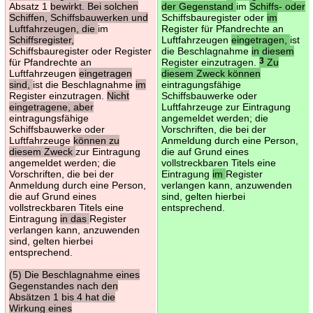
Absatz 1
bewirkt. Bei solchen
der Gegenstand
im
Schiffs- oder
Schiffen, Schiffsbauwerken und
Schiffsbauregister oder
im
Luftfahrzeugen, die
im
Register für Pfandrechte an
Schiffsregister,
Luftfahrzeugen
eingetragen,
ist
Schiffsbauregister oder Register
die Beschlagnahme
in diesem
für Pfandrechte an
Register einzutragen.
3
Zu
Luftfahrzeugen
eingetragen
diesem Zweck können
sind,
ist die Beschlagnahme
im
eintragungsfähige
Register einzutragen.
Nicht
Schiffsbauwerke oder
eingetragene, aber
Luftfahrzeuge zur Eintragung
eintragungsfähige
angemeldet werden; die
Schiffsbauwerke oder
Vorschriften, die bei der
Luftfahrzeuge
können zu
Anmeldung durch eine Person,
diesem Zweck
zur Eintragung
die auf Grund eines
angemeldet werden; die
vollstreckbaren Titels eine
Vorschriften, die bei der
Eintragung
im
Register
Anmeldung durch eine Person,
verlangen kann, anzuwenden
die auf Grund eines
sind, gelten hierbei
vollstreckbaren Titels eine
entsprechend.
Eintragung
in das
Register
verlangen kann, anzuwenden
sind, gelten hierbei
entsprechend.
(5) Die Beschlagnahme eines
Gegenstandes nach den
Absätzen 1 bis 4 hat die
Wirkung eines