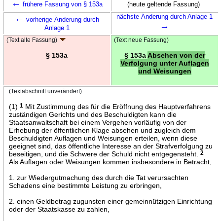
←
frühere Fassung von § 153a
(heute geltende Fassung)
←
nächste Änderung durch Anlage 1
vorherige Änderung durch
→
Anlage 1
(Text alte Fassung)
(Text neue Fassung)
§ 153a
§ 153a
Absehen von der
Verfolgung unter Auflagen
und Weisungen
(Textabschnitt unverändert)
(1)
1
Mit Zustimmung des für die Eröffnung des Hauptverfahrens
zuständigen Gerichts und des Beschuldigten kann die
Staatsanwaltschaft bei einem Vergehen vorläufig von der
Erhebung der öffentlichen Klage absehen und zugleich dem
Beschuldigten Auflagen und Weisungen erteilen, wenn diese
geeignet sind, das öffentliche Interesse an der Strafverfolgung zu
beseitigen, und die Schwere der Schuld nicht entgegensteht.
2
Als Auflagen oder Weisungen kommen insbesondere in Betracht,
1. zur Wiedergutmachung des durch die Tat verursachten
Schadens eine bestimmte Leistung zu erbringen,
2. einen Geldbetrag zugunsten einer gemeinnützigen Einrichtung
oder der Staatskasse zu zahlen,