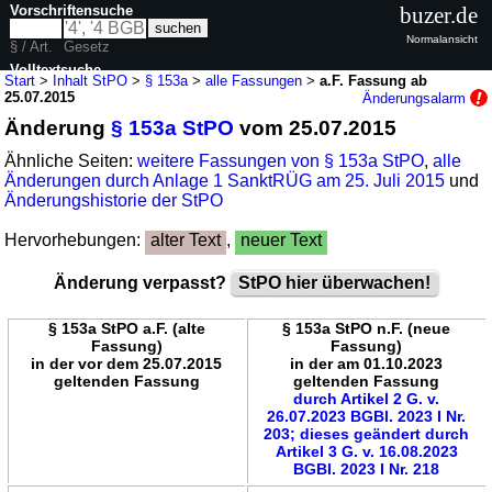
Vorschriftensuche
buzer.de
Normalansicht
§ / Art.
Gesetz
Volltextsuche
Start
>
Inhalt StPO
>
§ 153a
>
alle Fassungen
>
a.F. Fassung ab
25.07.2015
Änderungsalarm
nur in StPO
Änderung
§ 153a StPO
vom 25.07.2015
Ähnliche Seiten:
weitere Fassungen von § 153a StPO
,
alle
Änderungen durch Anlage 1 SanktRÜG am 25. Juli 2015
und
Änderungshistorie der StPO
Hervorhebungen:
alter Text
,
neuer Text
Änderung verpasst?
StPO hier überwachen!
§ 153a StPO a.F. (alte
§ 153a StPO n.F. (neue
Fassung)
Fassung)
in der vor dem 25.07.2015
in der am 01.10.2023
geltenden Fassung
geltenden Fassung
durch Artikel 2 G. v.
26.07.2023 BGBl. 2023 I Nr.
203; dieses geändert durch
Artikel 3 G. v. 16.08.2023
BGBl. 2023 I Nr. 218