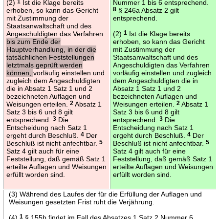
(2)
1
Ist die Klage bereits
Nummer 1 bis 6 entsprechend.
erhoben, so kann das Gericht
8
§ 246a Absatz 2 gilt
mit Zustimmung der
entsprechend.
Staatsanwaltschaft und des
Angeschuldigten das Verfahren
(2)
1
Ist die Klage bereits
bis zum Ende der
erhoben, so kann das Gericht
Hauptverhandlung, in der die
mit Zustimmung der
tatsächlichen Feststellungen
Staatsanwaltschaft und des
letztmals geprüft werden
Angeschuldigten das Verfahren
können,
vorläufig einstellen und
vorläufig einstellen und zugleich
zugleich dem Angeschuldigten
dem Angeschuldigten die in
die in Absatz 1 Satz 1 und 2
Absatz 1 Satz 1 und 2
bezeichneten Auflagen und
bezeichneten Auflagen und
Weisungen erteilen.
2
Absatz 1
Weisungen erteilen.
2
Absatz 1
Satz 3 bis 6 und 8 gilt
Satz 3 bis 6 und 8 gilt
entsprechend.
3
Die
entsprechend.
3
Die
Entscheidung nach Satz 1
Entscheidung nach Satz 1
ergeht durch Beschluß.
4
Der
ergeht durch Beschluß.
4
Der
Beschluß ist nicht anfechtbar.
5
Beschluß ist nicht anfechtbar.
5
Satz 4 gilt auch für eine
Satz 4 gilt auch für eine
Feststellung, daß gemäß Satz 1
Feststellung, daß gemäß Satz 1
erteilte Auflagen und Weisungen
erteilte Auflagen und Weisungen
erfüllt worden sind.
erfüllt worden sind.
(3) Während des Laufes der für die Erfüllung der Auflagen und
Weisungen gesetzten Frist ruht die Verjährung.
(4)
1
§ 155b findet im Fall des Absatzes 1 Satz 2 Nummer 6,