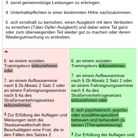
3. sonst gemeinnützige Leistungen zu erbringen,
4. Unterhaltspflichten in einer bestimmten Höhe nachzukommen,
5. sich ernsthaft zu bemühen, einen Ausgleich mit dem Verletzten
zu erreichen (Täter-Opfer-Ausgleich) und dabei seine Tat ganz
oder zum überwiegenden Teil wieder gut zu machen oder deren
Wiedergutmachung zu erstreben,
6. an einem sozialen
6. an einem sozialen
Trainingskurs
teilzunehmen
Trainingskurs
teilzunehmen,
oder
7. an einem Aufbauseminar
7. an einem Aufbauseminar
nach § 2b Absatz 2 Satz 2 oder
nach § 2b Absatz 2 Satz 2 oder
an einem Fahreignungsseminar
an einem Fahreignungsseminar
nach § 4a des
nach § 4a des
Straßenverkehrsgesetzes
Straßenverkehrsgesetzes
teilzunehmen oder
teilzunehmen.
8. sich psychiatrisch, psycho-
3
Zur Erfüllung der Auflagen und
oder sozialtherapeutisch
Weisungen setzt die
betreuen und behandeln zu
Staatsanwaltschaft dem
lassen (Therapieweisung).
Beschuldigten eine Frist, die in
den Fällen des Satzes 2
3
Zur Erfüllung der Auflagen und