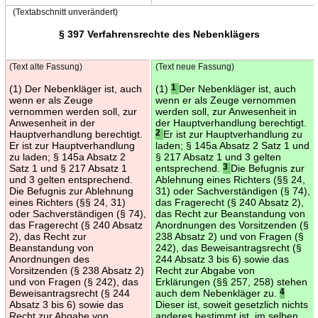
(Textabschnitt unverändert)
§ 397 Verfahrensrechte des Nebenklägers
(Text alte Fassung)
(Text neue Fassung)
(1) Der Nebenkläger ist, auch
(1)
1
Der Nebenkläger ist, auch
wenn er als Zeuge
wenn er als Zeuge vernommen
vernommen werden soll, zur
werden soll, zur Anwesenheit in
Anwesenheit in der
der Hauptverhandlung berechtigt.
Hauptverhandlung berechtigt.
2
Er ist zur Hauptverhandlung zu
Er ist zur Hauptverhandlung
laden; § 145a Absatz 2 Satz 1 und
zu laden; § 145a Absatz 2
§ 217 Absatz 1 und 3 gelten
Satz 1 und § 217 Absatz 1
entsprechend.
3
Die Befugnis zur
und 3 gelten entsprechend.
Ablehnung eines Richters (§§ 24,
Die Befugnis zur Ablehnung
31) oder Sachverständigen (§ 74),
eines Richters (§§ 24, 31)
das Fragerecht (§ 240 Absatz 2),
oder Sachverständigen (§ 74),
das Recht zur Beanstandung von
das Fragerecht (§ 240 Absatz
Anordnungen des Vorsitzenden (§
2), das Recht zur
238 Absatz 2) und von Fragen (§
Beanstandung von
242), das Beweisantragsrecht (§
Anordnungen des
244 Absatz 3 bis 6) sowie das
Vorsitzenden (§ 238 Absatz 2)
Recht zur Abgabe von
und von Fragen (§ 242), das
Erklärungen (§§ 257, 258) stehen
Beweisantragsrecht (§ 244
auch dem Nebenkläger zu.
4
Absatz 3 bis 6) sowie das
Dieser ist, soweit gesetzlich nichts
Recht zur Abgabe von
anderes bestimmt ist, im selben