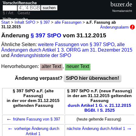
Vorschriftensuche
buzer.de
Normalansicht
§ / Art.
Gesetz
Volltextsuche
Start
>
Inhalt StPO
>
§ 397
>
alle Fassungen
>
a.F. Fassung ab
31.12.2015
Änderungsalarm
nur in StPO
Änderung
§ 397 StPO
vom 31.12.2015
Ähnliche Seiten:
weitere Fassungen von § 397 StPO
,
alle
Änderungen durch Artikel 1 3. ORRG am 31. Dezember 2015
und
Änderungshistorie der StPO
Hervorhebungen:
alter Text
,
neuer Text
Änderung verpasst?
StPO hier überwachen!
§ 397 StPO a.F. (alte
§ 397 StPO n.F. (neue Fassung)
Fassung)
in der am 31.12.2015 geltenden
in der vor dem 31.12.2015
Fassung
geltenden Fassung
durch Artikel 1 G. v. 21.12.2015
BGBl. I S. 2525
←
frühere Fassung von § 397
(heute geltende Fassung)
←
→
vorherige Änderung durch
nächste Änderung durch Artikel 1
Artikel 1