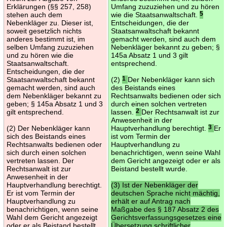
Erklärungen (§§ 257, 258)
Umfang zuzuziehen und zu hören
stehen auch dem
wie die Staatsanwaltschaft.
5
Nebenkläger zu. Dieser ist,
Entscheidungen, die der
soweit gesetzlich nichts
Staatsanwaltschaft bekannt
anderes bestimmt ist, im
gemacht werden, sind auch dem
selben Umfang zuzuziehen
Nebenkläger bekannt zu geben; §
und zu hören wie die
145a Absatz 1 und 3 gilt
Staatsanwaltschaft.
entsprechend.
Entscheidungen, die der
Staatsanwaltschaft bekannt
(2)
1
Der Nebenkläger kann sich
gemacht werden, sind auch
des Beistands eines
dem Nebenkläger bekannt zu
Rechtsanwalts bedienen oder sich
geben; § 145a Absatz 1 und 3
durch einen solchen vertreten
gilt entsprechend.
lassen.
2
Der Rechtsanwalt ist zur
Anwesenheit in der
(2) Der Nebenkläger kann
Hauptverhandlung berechtigt.
3
Er
sich des Beistands eines
ist vom Termin der
Rechtsanwalts bedienen oder
Hauptverhandlung zu
sich durch einen solchen
benachrichtigen, wenn seine Wahl
vertreten lassen. Der
dem Gericht angezeigt oder er als
Rechtsanwalt ist zur
Beistand bestellt wurde.
Anwesenheit in der
Hauptverhandlung berechtigt.
(3) Ist der Nebenkläger der
Er ist vom Termin der
deutschen Sprache nicht mächtig,
Hauptverhandlung zu
erhält er auf Antrag nach
benachrichtigen, wenn seine
Maßgabe des § 187 Absatz 2 des
Wahl dem Gericht angezeigt
Gerichtsverfassungsgesetzes eine
oder er als Beistand bestellt
Übersetzung schriftlicher