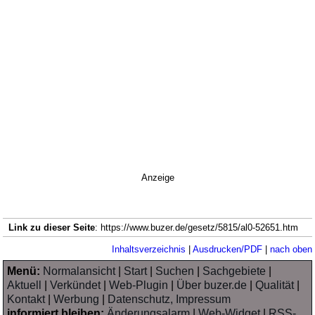
Anzeige
Link zu dieser Seite
: https://www.buzer.de/gesetz/5815/al0-52651.htm
Inhaltsverzeichnis
|
Ausdrucken/PDF
|
nach oben
Menü:
Normalansicht
|
Start
|
Suchen
|
Sachgebiete
|
Aktuell
|
Verkündet
|
Web-Plugin
|
Über buzer.de
|
Qualität
|
Kontakt
|
Werbung
|
Datenschutz, Impressum
informiert bleiben:
Änderungsalarm
|
Web-Widget
|
RSS-