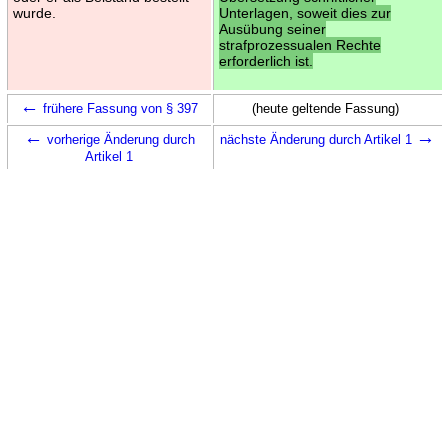
wurde.
Unterlagen, soweit dies zur
Ausübung seiner
strafprozessualen Rechte
erforderlich ist.
←
frühere Fassung von § 397
(heute geltende Fassung)
←
→
vorherige Änderung durch
nächste Änderung durch Artikel 1
Artikel 1