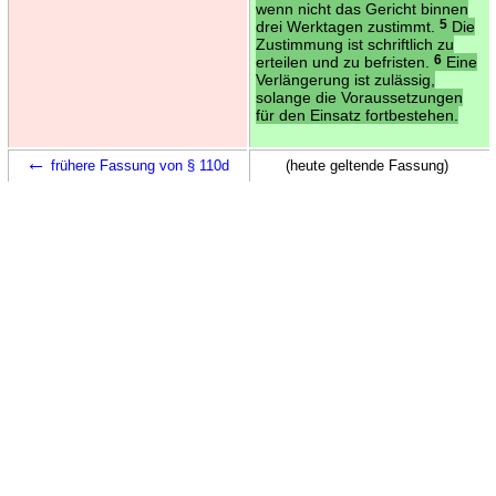
wenn nicht das Gericht binnen
drei Werktagen zustimmt.
5
Die
Zustimmung ist schriftlich zu
erteilen und zu befristen.
6
Eine
Verlängerung ist zulässig,
solange die Voraussetzungen
für den Einsatz fortbestehen.
←
frühere Fassung von § 110d
(heute geltende Fassung)