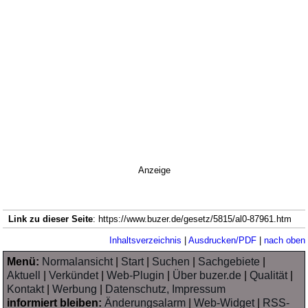
Anzeige
Link zu dieser Seite
: https://www.buzer.de/gesetz/5815/al0-87961.htm
Inhaltsverzeichnis
|
Ausdrucken/PDF
|
nach oben
Menü:
Normalansicht
|
Start
|
Suchen
|
Sachgebiete
|
Aktuell
|
Verkündet
|
Web-Plugin
|
Über buzer.de
|
Qualität
|
Kontakt
|
Werbung
|
Datenschutz, Impressum
informiert bleiben:
Änderungsalarm
|
Web-Widget
|
RSS-