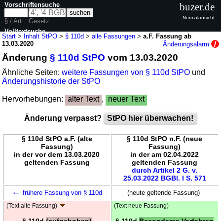
Vorschriftensuche
buzer.de
Normalansicht
§ / Art.
Gesetz
Volltextsuche
Start
>
Inhalt StPO
>
§ 110d
>
alle Fassungen
>
a.F. Fassung ab
13.03.2020
Änderungsalarm
nur in StPO
Änderung
§ 110d StPO
vom 13.03.2020
Ähnliche Seiten:
weitere Fassungen von § 110d StPO
und
Änderungshistorie der StPO
Hervorhebungen:
alter Text
,
neuer Text
Änderung verpasst?
StPO hier überwachen!
§ 110d StPO a.F. (alte
§ 110d StPO n.F. (neue
Fassung)
Fassung)
in der vor dem 13.03.2020
in der am 02.04.2022
geltenden Fassung
geltenden Fassung
durch Artikel 2 G. v.
25.03.2022 BGBl. I S. 571
←
frühere Fassung von § 110d
(heute geltende Fassung)
(Text alte Fassung)
(Text neue Fassung)
§ 110d
(aufgehoben)
§ 110d
Besonderes Verfahren