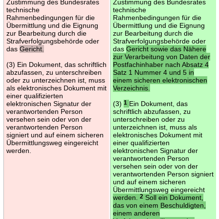
Zustimmung des Bundesrates
Zustimmung des Bundesrates
technische
technische
Rahmenbedingungen für die
Rahmenbedingungen für die
Übermittlung und die Eignung
Übermittlung und die Eignung
zur Bearbeitung durch die
zur Bearbeitung durch die
Strafverfolgungsbehörde oder
Strafverfolgungsbehörde oder
das
Gericht.
das
Gericht sowie das Nähere
zur Verarbeitung von Daten der
(3) Ein Dokument, das schriftlich
Postfachinhaber nach Absatz 4
abzufassen, zu unterschreiben
Satz 1 Nummer 4 und 5 in
oder zu unterzeichnen ist, muss
einem sicheren elektronischen
als elektronisches Dokument mit
Verzeichnis.
einer qualifizierten
elektronischen Signatur der
(3)
1
Ein Dokument, das
verantwortenden Person
schriftlich abzufassen, zu
versehen sein oder von der
unterschreiben oder zu
verantwortenden Person
unterzeichnen ist, muss als
signiert und auf einem sicheren
elektronisches Dokument mit
Übermittlungsweg eingereicht
einer qualifizierten
werden.
elektronischen Signatur der
verantwortenden Person
versehen sein oder von der
verantwortenden Person signiert
und auf einem sicheren
Übermittlungsweg eingereicht
werden.
2
Soll ein Dokument,
das von einem Beschuldigten,
einem anderen