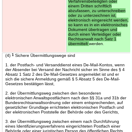
Verfahrensbeteiligten oder
einem Dritten schriftlich
abzufassen, zu unterschreiben
oder zu unterzeichnen ist,
elektronisch eingereicht werden,
so kann es in ein elektronisches
Dokument übertragen und
durch einen Verteidiger oder
Rechtsanwalt nach Satz 1
übermittelt
werden.
(4)
1
Sichere Übermittlungswege sind
1. der Postfach- und Versanddienst eines De-Mail-Kontos, wenn
der Absender bei Versand der Nachricht sicher im Sinne des § 4
Absatz 1 Satz 2 des De-Mail-Gesetzes angemeldet ist und er
sich die sichere Anmeldung gemäß § 5 Absatz 5 des De-Mail-
Gesetzes bestätigen lässt,
2. der Übermittlungsweg zwischen den besonderen
elektronischen Anwaltspostfächern nach den §§ 31a und 31b der
Bundesrechtsanwaltsordnung oder einem entsprechenden, auf
gesetzlicher Grundlage errichteten elektronischen Postfach und
der elektronischen Poststelle der Behörde oder des Gerichts,
3. der Übermittlungsweg zwischen einem nach Durchführung
eines Identifizierungsverfahrens eingerichteten Postfach einer
Behörde oder einer juristischen Person des öffentlichen Rechts