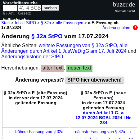
Vorschriftensuche
buzer.de
Normalansicht
§ / Art.
Gesetz
Volltextsuche
Start
>
Inhalt StPO
>
§ 32a
>
alle Fassungen
>
a.F. Fassung ab
17.07.2024
Änderungsalarm
nur in StPO
Änderung
§ 32a StPO
vom 17.07.2024
Ähnliche Seiten:
weitere Fassungen von § 32a StPO
,
alle
Änderungen durch Artikel 1 JusWeDigG am 17. Juli 2024
und
Änderungshistorie der StPO
Hervorhebungen:
alter Text
,
neuer Text
Änderung verpasst?
StPO hier überwachen!
§ 32a StPO a.F. (alte Fassung)
§ 32a StPO n.F. (neue
in der vor dem 17.07.2024
Fassung)
geltenden Fassung
in der am 17.07.2024
geltenden Fassung
durch Artikel 1 G. v.
12.07.2024 BGBl. 2024 I Nr.
234
←
→
frühere Fassung von § 32a
nächste Fassung von § 32a