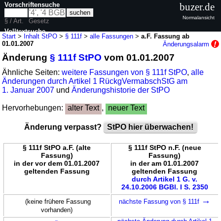
Vorschriftensuche
buzer.de
Normalansicht
§ / Art.
Gesetz
Volltextsuche
Start
>
Inhalt StPO
>
§ 111f
>
alle Fassungen
>
a.F. Fassung ab
01.01.2007
Änderungsalarm
nur in StPO
Änderung
§ 111f StPO
vom 01.01.2007
Ähnliche Seiten:
weitere Fassungen von § 111f StPO
,
alle
Änderungen durch Artikel 1 RückgVermabschStG am
1. Januar 2007
und
Änderungshistorie der StPO
Hervorhebungen:
alter Text
,
neuer Text
Änderung verpasst?
StPO hier überwachen!
§ 111f StPO a.F. (alte
§ 111f StPO n.F. (neue
Fassung)
Fassung)
in der vor dem 01.01.2007
in der am 01.01.2007
geltenden Fassung
geltenden Fassung
durch Artikel 1 G. v.
24.10.2006 BGBl. I S. 2350
→
(keine frühere Fassung
nächste Fassung von § 111f
vorhanden)