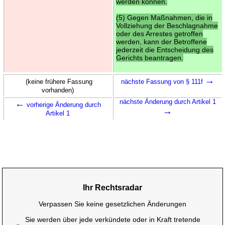
werden können.
(5) Gegen Maßnahmen, die in
Vollziehung der Beschlagnahme
oder des Arrestes getroffen
werden, kann der Betroffene
jederzeit die Entscheidung des
Gerichts beantragen.
→
(keine frühere Fassung
nächste Fassung von § 111f
vorhanden)
←
nächste Änderung durch Artikel 1
vorherige Änderung durch
→
Artikel 1
Ihr Rechtsradar
Verpassen Sie keine gesetzlichen Änderungen
Sie werden über jede verkündete oder in Kraft tretende