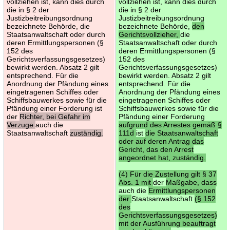
vollziehen ist, kann dies durch
vollziehen ist, kann dies durch
die in § 2 der
die in § 2 der
Justizbeitreibungsordnung
Justizbeitreibungsordnung
bezeichnete Behörde, die
bezeichnete Behörde,
den
Staatsanwaltschaft oder durch
Gerichtsvollzieher,
die
deren Ermittlungspersonen (§
Staatsanwaltschaft oder durch
152 des
deren Ermittlungspersonen (§
Gerichtsverfassungsgesetzes)
152 des
bewirkt werden. Absatz 2 gilt
Gerichtsverfassungsgesetzes)
entsprechend. Für die
bewirkt werden. Absatz 2 gilt
Anordnung der Pfändung eines
entsprechend. Für die
eingetragenen Schiffes oder
Anordnung der Pfändung eines
Schiffsbauwerkes sowie für die
eingetragenen Schiffes oder
Pfändung einer Forderung ist
Schiffsbauwerkes sowie für die
der
Richter, bei Gefahr im
Pfändung einer Forderung
Verzuge
auch die
aufgrund des Arrestes gemäß §
Staatsanwaltschaft
zuständig.
111d
ist
die Staatsanwaltschaft
oder auf deren Antrag das
Gericht, das den Arrest
angeordnet hat, zuständig.
(4) Für die Zustellung gilt § 37
Abs. 1 mit
der
Maßgabe, dass
auch die
Ermittlungspersonen
der
Staatsanwaltschaft
(§ 152
des
Gerichtsverfassungsgesetzes)
mit der Ausführung beauftragt