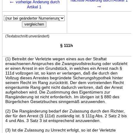
←
nächste Änderung durch Artikel 1
vorherige Änderung durch
→
Artikel 1
(Textabschnitt unverändert)
§ 111h
(1) Betreibt der Verletzte wegen eines aus der Straftat
erwachsenen Anspruches die Zwangsvollstreckung oder vollzieht
er einen Arrest in ein Grundstück, in welches ein Arrest nach §
111d vollzogen ist, so kann er verlangen, daß die durch den
Vollzug dieses Arrestes begründete Sicherungshypothek hinter
seinem Recht im Rang zurücktritt. Der dem vortretenden Recht
eingeräumte Rang geht nicht dadurch verloren, daß der Arrest
aufgehoben wird. Die Zustimmung des Eigentümers zur
Rangänderung ist nicht erforderlich. Im übrigen ist § 880 des
Bürgerlichen Gesetzbuches sinngemäß anzuwenden.
(2) Die Rangänderung bedarf der Zulassung durch den Richter,
der für den Arrest (§ 111d) zuständig ist. § 111g Abs. 2 Satz 2 bis
4 und Abs. 3 Satz 3 ist entsprechend anzuwenden.
(3) Ist die Zulassung zu Unrecht erfolgt, so ist der Verletzte