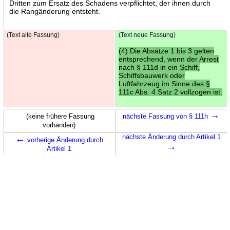
Dritten zum Ersatz des Schadens verpflichtet, der ihnen durch
die Rangänderung entsteht.
(Text alte Fassung)
(Text neue Fassung)
(4) Die Absätze 1 bis 3 gelten
entsprechend, wenn der Arrest
nach § 111d in ein Schiff,
Schiffsbauwerk oder
Luftfahrzeug im Sinne des §
111c Abs. 4 Satz 2 vollzogen ist.
→
(keine frühere Fassung
nächste Fassung von § 111h
vorhanden)
←
nächste Änderung durch Artikel 1
vorherige Änderung durch
→
Artikel 1