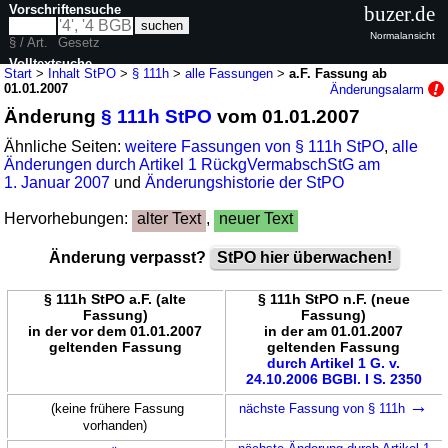
Vorschriftensuche
buzer.de
Normalansicht
§ / Art.
Gesetz
Volltextsuche
Start
>
Inhalt StPO
>
§ 111h
>
alle Fassungen
>
a.F. Fassung ab
01.01.2007
Änderungsalarm
nur in StPO
Änderung
§ 111h StPO
vom 01.01.2007
Ähnliche Seiten:
weitere Fassungen von § 111h StPO
,
alle
Änderungen durch Artikel 1 RückgVermabschStG am
1. Januar 2007
und
Änderungshistorie der StPO
Hervorhebungen:
alter Text
,
neuer Text
Änderung verpasst?
StPO hier überwachen!
§ 111h StPO a.F. (alte
§ 111h StPO n.F. (neue
Fassung)
Fassung)
in der vor dem 01.01.2007
in der am 01.01.2007
geltenden Fassung
geltenden Fassung
durch Artikel 1 G. v.
24.10.2006 BGBl. I S. 2350
→
(keine frühere Fassung
nächste Fassung von § 111h
vorhanden)