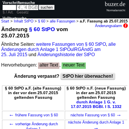
Vorschriftensuche
buzer.de
Normalansicht
§ / Art.
Gesetz
Volltextsuche
Start
>
Inhalt StPO
>
§ 60
>
alle Fassungen
>
a.F. Fassung ab 25.07.2015
Änderungsalarm
Änderung
§ 60 StPO
vom
nur in StPO
25.07.2015
Ähnliche Seiten:
weitere Fassungen von § 60 StPO
,
alle
Änderungen durch Anlage 1 StPOuIRGÄndG am
25. Juli 2015
und
Änderungshistorie der StPO
Hervorhebungen:
alter Text
,
neuer Text
Änderung verpasst?
StPO hier überwachen!
§ 60 StPO a.F. (alte Fassung)
§ 60 StPO n.F. (neue Fassung)
in der vor dem 25.07.2015
in der am 25.07.2015
geltenden Fassung
geltenden Fassung
durch Anlage 1 G. v.
17.07.2015 BGBl. I S. 1332
←
→
frühere Fassung von § 60
nächste Fassung von § 60
←
nächste Änderung durch Anlage 1
vorherige Änderung durch
→
Anlage 1