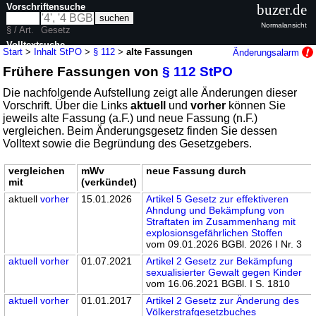
Vorschriftensuche
buzer.de
Normalansicht
§ / Art.
Gesetz
Volltextsuche
Start
>
Inhalt StPO
>
§ 112
>
alte Fassungen
Änderungsalarm
Frühere Fassungen von
§ 112 StPO
nur in StPO
Die nachfolgende Aufstellung zeigt alle Änderungen dieser
Vorschrift. Über die Links
aktuell
und
vorher
können Sie
jeweils alte Fassung (a.F.) und neue Fassung (n.F.)
vergleichen. Beim Änderungsgesetz finden Sie dessen
Volltext sowie die Begründung des Gesetzgebers.
vergleichen
mWv
neue Fassung durch
mit
(verkündet)
aktuell
vorher
15.01.2026
Artikel 5 Gesetz zur effektiveren
Ahndung und Bekämpfung von
Straftaten im Zusammenhang mit
explosionsgefährlichen Stoffen
vom 09.01.2026 BGBl. 2026 I Nr. 3
aktuell
vorher
01.07.2021
Artikel 2 Gesetz zur Bekämpfung
sexualisierter Gewalt gegen Kinder
vom 16.06.2021 BGBl. I S. 1810
aktuell
vorher
01.01.2017
Artikel 2 Gesetz zur Änderung des
Völkerstrafgesetzbuches