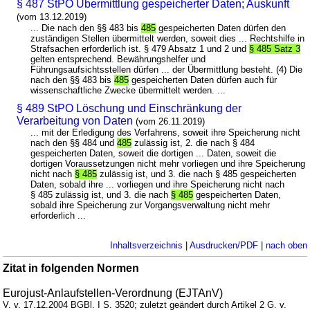
§ 487 StPO Übermittlung gespeicherter Daten; Auskunft
(vom 13.12.2019)
... Die nach den §§ 483 bis
485
gespeicherten Daten dürfen den
zuständigen Stellen übermittelt werden, soweit dies ... Rechtshilfe in
Strafsachen erforderlich ist. § 479 Absatz 1 und 2 und
§ 485 Satz 3
gelten entsprechend. Bewährungshelfer und
Führungsaufsichtsstellen dürfen ... der Übermittlung besteht. (4) Die
nach den §§ 483 bis
485
gespeicherten Daten dürfen auch für
wissenschaftliche Zwecke übermittelt werden. ...
§ 489 StPO Löschung und Einschränkung der
Verarbeitung von Daten
(vom 26.11.2019)
... mit der Erledigung des Verfahrens, soweit ihre Speicherung nicht
nach den §§ 484 und
485
zulässig ist, 2. die nach § 484
gespeicherten Daten, soweit die dortigen ... Daten, soweit die
dortigen Voraussetzungen nicht mehr vorliegen und ihre Speicherung
nicht nach
§ 485
zulässig ist, und 3. die nach § 485 gespeicherten
Daten, sobald ihre ... vorliegen und ihre Speicherung nicht nach
§ 485 zulässig ist, und 3. die nach
§ 485
gespeicherten Daten,
sobald ihre Speicherung zur Vorgangsverwaltung nicht mehr
erforderlich ...
Inhaltsverzeichnis
|
Ausdrucken/PDF
|
nach oben
Zitat in folgenden Normen
Eurojust-Anlaufstellen-Verordnung (EJTAnV)
V. v. 17.12.2004 BGBl. I S. 3520; zuletzt geändert durch Artikel 2 G. v.