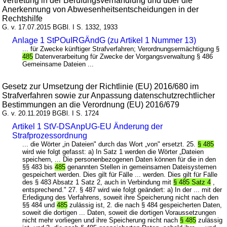
Vertretung in der Berufungsverhandlung und über die
Anerkennung von Abwesenheitsentscheidungen in der
Rechtshilfe
G. v. 17.07.2015 BGBl. I S. 1332, 1933
Anlage 1 StPOuIRGÄndG (zu Artikel 1 Nummer 13)
... für Zwecke künftiger Strafverfahren; Verordnungsermächtigung §
485
Datenverarbeitung für Zwecke der Vorgangsverwaltung § 486
Gemeinsame Dateien ...
Gesetz zur Umsetzung der Richtlinie (EU) 2016/680 im
Strafverfahren sowie zur Anpassung datenschutzrechtlicher
Bestimmungen an die Verordnung (EU) 2016/679
G. v. 20.11.2019 BGBl. I S. 1724
Artikel 1 StV-DSAnpUG-EU Änderung der
Strafprozessordnung
... die Wörter „in Dateien" durch das Wort „von" ersetzt. 25.
§ 485
wird wie folgt gefasst: a) In Satz 1 werden die Wörter „Dateien
speichern, ... Die personenbezogenen Daten können für die in den
§§ 483 bis
485
genannten Stellen in gemeinsamen Dateisystemen
gespeichert werden. Dies gilt für Fälle ... werden. Dies gilt für Fälle
des § 483 Absatz 1 Satz 2, auch in Verbindung mit
§ 485 Satz 4
,
entsprechend." 27. § 487 wird wie folgt geändert: a) In der ... mit der
Erledigung des Verfahrens, soweit ihre Speicherung nicht nach den
§§ 484 und
485
zulässig ist, 2. die nach § 484 gespeicherten Daten,
soweit die dortigen ... Daten, soweit die dortigen Voraussetzungen
nicht mehr vorliegen und ihre Speicherung nicht nach
§ 485
zulässig