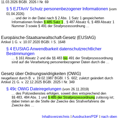
11.03.2026 BGBl. 2026 I Nr. 69
§ 5 EJTAnV Schutz personenbezogener Informationen
(vom
01.04.2026)
... und der in der Datei nach § 2 Abs. 1 Satz 1 gespeicherten
Informationen finden
§ 485 Satz 1
, § 487 Absatz 6, § 489 Absatz 1
Nummer 3 sowie § 491 der Strafprozessordnung ...
Europäische-Staatsanwaltschaft-Gesetz (EUStAG)
Artikel 1 G. v. 10.07.2020 BGBl. I S. 1648
§ 4 EUStAG Anwendbarkeit datenschutzrechtlicher
Bestimmungen
... § 161 Absatz 2 und die §§ 483
bis
491 der Strafprozessordnung
sind auf die Verarbeitung personenbezogener Daten durch die ...
Gesetz über Ordnungswidrigkeiten (OWiG)
neugefasst durch B. v. 19.02.1987 BGBl. I S. 602; zuletzt geändert durch
Artikel 21 G. v. 22.12.2025 BGBl. 2025 I Nr. 349
§ 49c OWiG Dateiregelungen
(vom 26.11.2019)
... des Polizeidienstes erfolgen, soweit dies entsprechend den
§§ 483, 484 Abs. 1 und
§ 485 der Strafprozessordnung
zulässig ist;
dabei treten an die Stelle der Zwecke des Strafverfahrens die
Zwecke des ...
Inhaltsverzeichnis
|
Ausdrucken/PDF
|
nach oben