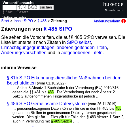
Vorschriftensuche
buzer.de
Normalansicht
§ / Art.
Gesetz
Volltextsuche
Start
>
Inhalt StPO
>
§ 485
>
Zitierung
Änderungsalarm
Zitierungen von
§ 485 StPO
nur in StPO
Sie sehen die Vorschriften, die auf § 485 StPO verweisen. Die
Liste ist unterteilt nach Zitaten in
StPO selbst
,
Ermächtigungsgrundlagen
,
anderen geltenden Titeln
,
Änderungsvorschriften
und in
aufgehobenen Titeln
.
interne Verweise
§ 81b StPO Erkennungsdienstliche Maßnahmen bei dem
Beschuldigten
(vom 01.10.2022)
... Artikel 5 Absatz 1 Buchstabe b der Verordnung (EU) 2019/816
gelten die §§ 481 bis
485
. Die Verarbeitung der nach Absatz 2
Satz 2 aufgenommenen Fingerabdrücke ist jedoch ...
§ 486 StPO Gemeinsame Dateisysteme
(vom 26.11.2019)
... personenbezogenen Daten können für die in den §§ 483 bis
485
genannten Stellen in gemeinsamen Dateisystemen gespeichert
werden. Dies gilt für ... Dies gilt für Fälle des § 483 Absatz 1 Satz 2,
auch in Verbindung mit
§ 485 Satz 4
, ...