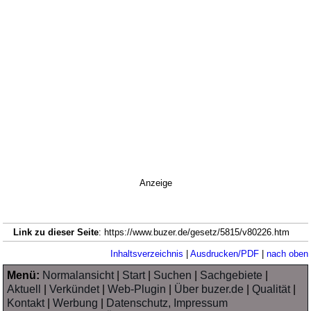
Anzeige
Link zu dieser Seite
: https://www.buzer.de/gesetz/5815/v80226.htm
Inhaltsverzeichnis
|
Ausdrucken/PDF
|
nach oben
Menü:
Normalansicht
|
Start
|
Suchen
|
Sachgebiete
|
Aktuell
|
Verkündet
|
Web-Plugin
|
Über buzer.de
|
Qualität
|
Kontakt
|
Werbung
|
Datenschutz, Impressum