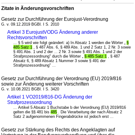
Zitate in Änderungsvorschriften
Gesetz zur Durchführung der Eurojust-Verordnung
G. v. 09.12.2019 BGBl. I S. 2010
Artikel 3 EurojustVODG Änderung anderer
Rechtsvorschriften
... § 5 wird wie folgt geändert: a) In Absatz 1 werden die Wörter „
§
485 Satz 1
, § 487 Abs. 6, § 489 Abs. 1 und 2 Satz 1, 2 Nr. 3 sowie
§ 491 Abs. 1 und 2 der ... 2 Nr. 3 sowie § 491 Abs. 1 und 2 der
Strafprozessordnung" durch die Wörter „
§ 485 Satz 1
, § 487
Absatz 6, § 489 Absatz 1 Nummer 3 sowie § 491 der
Strafprozessordnung" ...
Gesetz zur Durchführung der Verordnung (EU) 2019/816
sowie zur Änderung weiterer Vorschriften
G. v. 10.08.2021 BGBl. I S. 3420
Artikel 1 VO2019/816-DG Änderung der
Strafprozessordnung
... Artikel 5 Absatz 1 Buchstabe b der Verordnung (EU) 2019/816
gelten die §§ 481 bis
485
. Die Verarbeitung der nach Absatz 2
Satz 2 aufgenommenen Fingerabdrücke ist jedoch erst ...
Gesetz zur Stärkung des Rechts des Angeklagten auf