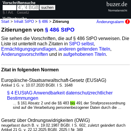
Vorschriftensuche
buzer.de
Normalansicht
§ / Art.
Gesetz
Volltextsuche
Start
>
Inhalt StPO
>
§ 486
>
Zitierung
Änderungsalarm
Zitierungen von
§ 486 StPO
nur in StPO
Sie sehen die Vorschriften, die auf § 486 StPO verweisen. Die
Liste ist unterteilt nach Zitaten in
StPO selbst
,
Ermächtigungsgrundlagen
,
anderen geltenden Titeln
,
Änderungsvorschriften
und in
aufgehobenen Titeln
.
Zitat in folgenden Normen
Europäische-Staatsanwaltschaft-Gesetz (EUStAG)
Artikel 1 G. v. 10.07.2020 BGBl. I S. 1648
§ 4 EUStAG Anwendbarkeit datenschutzrechtlicher
Bestimmungen
... § 161 Absatz 2 und die §§ 483
bis
491 der Strafprozessordnung
sind auf die Verarbeitung personenbezogener Daten durch die ...
Gesetz über Ordnungswidrigkeiten (OWiG)
neugefasst durch B. v. 19.02.1987 BGBl. I S. 602; zuletzt geändert durch
Artikel 21 G. v. 22.12.2025 BGBl. 2025 I Nr. 349