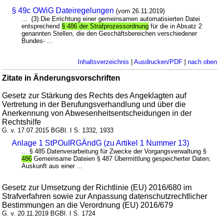
§ 49c OWiG Dateiregelungen
(vom 26.11.2019)
... (3) Die Errichtung einer gemeinsamen automatisierten Datei
entsprechend
§ 486 der Strafprozessordnung
für die in Absatz 2
genannten Stellen, die den Geschäftsbereichen verschiedener
Bundes- ...
Inhaltsverzeichnis
|
Ausdrucken/PDF
|
nach oben
Zitate in Änderungsvorschriften
Gesetz zur Stärkung des Rechts des Angeklagten auf
Vertretung in der Berufungsverhandlung und über die
Anerkennung von Abwesenheitsentscheidungen in der
Rechtshilfe
G. v. 17.07.2015 BGBl. I S. 1332, 1933
Anlage 1 StPOuIRGÄndG (zu Artikel 1 Nummer 13)
... § 485 Datenverarbeitung für Zwecke der Vorgangsverwaltung §
486
Gemeinsame Dateien § 487 Übermittlung gespeicherter Daten;
Auskunft aus einer ...
Gesetz zur Umsetzung der Richtlinie (EU) 2016/680 im
Strafverfahren sowie zur Anpassung datenschutzrechtlicher
Bestimmungen an die Verordnung (EU) 2016/679
G. v. 20.11.2019 BGBl. I S. 1724