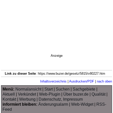
Anzeige
Link zu dieser Seite
: https://www.buzer.de/gesetz/5815/v80227.htm
Inhaltsverzeichnis
|
Ausdrucken/PDF
|
nach oben
Menü:
Normalansicht
|
Start
|
Suchen
|
Sachgebiete
|
Aktuell
|
Verkündet
|
Web-Plugin
|
Über buzer.de
|
Qualität
|
Kontakt
|
Werbung
|
Datenschutz, Impressum
informiert bleiben:
Änderungsalarm
|
Web-Widget
|
RSS-
Feed