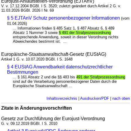
Eurojust-Anlaufstellen-Verordnung (EJTAnV)
V. v. 17.12.2004 BGBl. I S. 3520; zuletzt geändert durch Artikel 2 G. v.
11.03.2026 BGBl. 2026 I Nr. 69
§ 5 EJTAnV Schutz personenbezogener Informationen
(vom
01.04.2026)
... Informationen finden § 485 Satz 1, § 487 Absatz 6, § 489
Absatz 1 Nummer 3 sowie
§ 491 der Strafprozessordnung
entsprechende Anwendung, soweit in dieser Verordnung nichts
Abweichendes bestimmt ist. ...
Europäische-Staatsanwaltschaft-Gesetz (EUStAG)
Artikel 1 G. v. 10.07.2020 BGBl. I S. 1648
§ 4 EUStAG Anwendbarkeit datenschutzrechtlicher
Bestimmungen
... § 161 Absatz 2 und die §§ 483 bis
491 der Strafprozessordnung
sind auf die Verarbeitung personenbezogener Daten durch die
Europäische Staatsanwaltschaft ...
Inhaltsverzeichnis
|
Ausdrucken/PDF
|
nach oben
Zitate in Änderungsvorschriften
Gesetz zur Durchführung der Eurojust-Verordnung
G. v. 09.12.2019 BGBl. I S. 2010