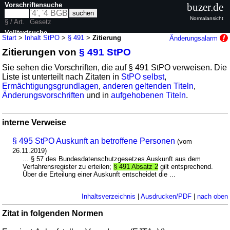
Vorschriftensuche
buzer.de
Normalansicht
§ / Art.
Gesetz
Volltextsuche
Start
>
Inhalt StPO
>
§ 491
>
Zitierung
Änderungsalarm
Zitierungen von
§ 491 StPO
nur in StPO
Sie sehen die Vorschriften, die auf § 491 StPO verweisen. Die
Liste ist unterteilt nach Zitaten in
StPO selbst
,
Ermächtigungsgrundlagen
,
anderen geltenden Titeln
,
Änderungsvorschriften
und in
aufgehobenen Titeln
.
interne Verweise
§ 495 StPO Auskunft an betroffene Personen
(vom
26.11.2019)
... § 57 des Bundesdatenschutzgesetzes Auskunft aus dem
Verfahrensregister zu erteilen;
§ 491 Absatz 2
gilt entsprechend.
Über die Erteilung einer Auskunft entscheidet die ...
Inhaltsverzeichnis
|
Ausdrucken/PDF
|
nach oben
Zitat in folgenden Normen