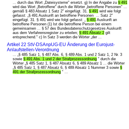
... durch das Wort „Dateisysteme" ersetzt. g) In der Angabe zu
§ 491
wird das Wort „Betroffene" durch die Wörter „betroffene Personen" ...
gemäß § 483 Absatz 1 Satz 2" eingefügt. 31.
§ 491
wird wie folgt
gefasst: „§ 491 Auskunft an betroffene Personen ... Satz 2"
eingefügt. 31. § 491 wird wie folgt gefasst: „
§ 491
Auskunft an
betroffene Personen (1) Ist die betroffene Person bei einem
gemeinsamen ... § 57 des Bundesdatenschutzgesetzes Auskunft
aus dem Verfahrensregister zu erteilen;
§ 491 Absatz 2
gilt
entsprechend." c) In Satz 3 werden die Wörter „der ...
Artikel 22 StV-DSAnpUG-EU Änderung der Eurojust-
Anlaufstellen-Verordnung
... „§ 485 Satz 1, § 487 Abs. 6, § 489 Abs. 1 und 2 Satz 1, 2 Nr. 3
sowie
§ 491 Abs. 1 und 2 der Strafprozessordnung
" durch die
Wörter „§ 485 Satz 1, § 487 Absatz 6, § 489 Absatz 1 ... die Wörter
„§ 485 Satz 1, § 487 Absatz 6, § 489 Absatz 1 Nummer 3 sowie
§
491 der Strafprozessordnung
" ...