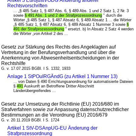
Artikel 3 EurojustVODG Änderung anderer
Rechtsvorschriften
... „§ 485 Satz 1, § 487 Abs. 6, § 489 Abs. 1 und 2 Satz 1, 2 Nr. 3
sowie
§ 491 Abs. 1 und 2 der Strafprozessordnung
" durch die
Wörter „§ 485 Satz 1, § 487 Absatz 6, § 489 Absatz 1 ... die Wörter
„§ 485 Satz 1, § 487 Absatz 6, § 489 Absatz 1 Nummer 3 sowie
§
491 der Strafprozessordnung
" ersetzt. b) In Absatz 2 Satz 4 werden
die Wörter „von Artikel 2 des ...
Gesetz zur Stärkung des Rechts des Angeklagten auf
Vertretung in der Berufungsverhandlung und über die
Anerkennung von Abwesenheitsentscheidungen in der
Rechtshilfe
G. v. 17.07.2015 BGBl. I S. 1332, 1933
Anlage 1 StPOuIRGÄndG (zu Artikel 1 Nummer 13)
... von Daten § 490 Errichtungsanordnung für automatisierte Dateien
§
491
Auskunft an Betroffene Dritter Abschnitt
Länderübergreifendes ...
Gesetz zur Umsetzung der Richtlinie (EU) 2016/680 im
Strafverfahren sowie zur Anpassung datenschutzrechtlicher
Bestimmungen an die Verordnung (EU) 2016/679
G. v. 20.11.2019 BGBl. I S. 1724
Artikel 1 StV-DSAnpUG-EU Änderung der
Strafprozessordnung