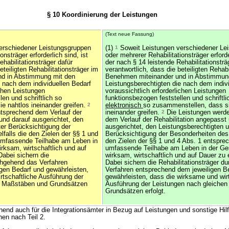
§ 10 Koordinierung der Leistungen
(Text neue Fassung)
erschiedener Leistungsgruppen
(1)
1
Soweit Leistungen verschiedener Le
onsträger erforderlich sind, ist
oder mehrerer Rehabilitationsträger erforde
habilitationsträger dafür
der nach § 14 leistende Rehabilitationsträ
eteiligten Rehabilitationsträger im
verantwortlich, dass die beteiligten Rehabi
d in Abstimmung mit den
Benehmen miteinander und in Abstimmun
e nach dem individuellen Bedarf
Leistungsberechtigten die nach dem indiv
ichen Leistungen
voraussichtlich erforderlichen Leistungen
len und schriftlich so
funktionsbezogen feststellen und schriftl
e nahtlos ineinander greifen.
2
elektronisch
so zusammenstellen, dass si
tsprechend dem Verlauf der
ineinander greifen.
2
Die Leistungen werd
und darauf ausgerichtet, den
dem Verlauf der Rehabilitation angepasst
ter Berücksichtigung der
ausgerichtet, den Leistungsberechtigten u
falls die den Zielen der §§ 1 und
Berücksichtigung der Besonderheiten des 
umfassende Teilhabe am Leben in
den Zielen der §§ 1 und 4 Abs. 1 entspre
irksam, wirtschaftlich und auf
umfassende Teilhabe am Leben in der Ges
abei sichern die
wirksam, wirtschaftlich und auf Dauer zu
rchgehend das Verfahren
Dabei sichern die Rehabilitationsträger 
gen Bedarf und gewährleisten,
Verfahren entsprechend dem jeweiligen B
rtschaftliche Ausführung der
gewährleisten, dass die wirksame und wir
n Maßstäben und Grundsätzen
Ausführung der Leistungen nach gleiche
Grundsätzen erfolgt.
chend auch für die Integrationsämter in Bezug auf Leistungen und sonstige Hilf
en nach Teil 2.