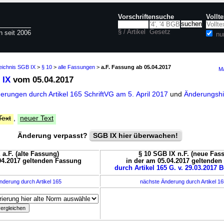
Vorschriftensuche
Vollt
§ / Artikel
Gesetz
n seit 2006
nu
eichnis SGB IX
>
§ 10
>
alle Fassungen
>
a.F. Fassung ab 05.04.2017
Ma
 IX
vom 05.04.2017
derungen durch Artikel 165 SchriftVG am 5. April 2017
und
Änderungshi
Text
,
neuer Text
Änderung verpasst?
SGB IX hier überwachen!
 a.F. (alte Fassung)
§ 10 SGB IX n.F. (neue Fas
04.2017 geltenden Fassung
in der am 05.04.2017 geltende
durch Artikel 165 G. v. 29.03.2017 B
nderung durch Artikel 165
nächste Änderung durch Artikel 1