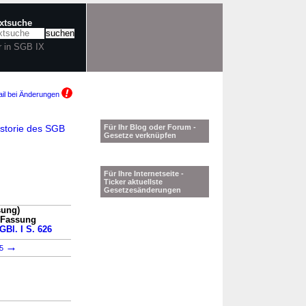
extsuche
r in SGB IX
il bei Änderungen
storie des SGB
Für Ihr Blog oder Forum -
Gesetze verknüpfen
Für Ihre Internetseite -
Ticker aktuellste
Gesetzesänderungen
sung)
n Fassung
GBl. I S. 626
→
65