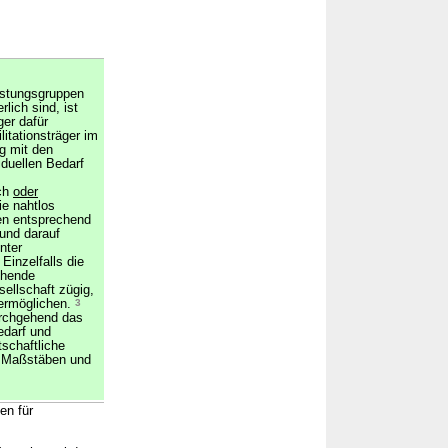
istungsgruppen
rlich sind, ist
ger dafür
litationsträger im
g mit den
iduellen Bedarf
ich
oder
e nahtlos
en entsprechend
 und darauf
nter
Einzelfalls die
chende
ellschaft zügig,
 ermöglichen.
3
durchgehend das
edarf und
tschaftliche
n Maßstäben und
en für