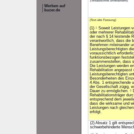
(Textabschnitt unverändert)
Werben auf
buzer.de
(Text alte Fassung)
(1)
1
Soweit Leistungen v
oder mehrerer Rehabilitati
der nach § 14 leistende Re
verantwortlich, dass die b
Benehmen miteinander un
Leistungsberechtigten di
voraussichtlich erforderl
funktionsbezogen feststel
zusammenstellen, dass si
Die Leistungen werden en
Rehabilitation angepasst 
Leistungsberechtigten un
Besonderheiten des Einzel
4 Abs. 1 entsprechende 
der Gesellschaft zügig, w
Dauer zu ermöglichen.
3
D
Rehabilitationsträger du
entsprechend dem jeweili
dass die wirksame und wi
Leistungen nach gleiche
erfolgt.
(2) Absatz 1 gilt entspre
schwerbehinderte Mensch