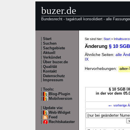
buzer.de
Bundesrecht - tagaktuell konsolidiert - alle Fassunge
Start
Sie sind hier:
Start
>
Inhaltsverz
Suchen
Änderung
§ 10 SGB
Sachgebiete
Aktuell
Ähnliche Seiten:
alle Än
Verkündet
IX
Über buzer.de
Qualität
Hervorhebungen:
alter 
Kontakt
Datenschutz
Impressum
Tools:
§ 10 SGB IX
in der vor dem 05.
Blog-Plugin
Mobilversion
←
vorherige Ä
Update via:
Web-Widget
Feed
Rechtskataster