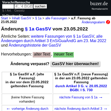
Vorschriftensuche
buzer.de
Normalansicht
§ / Art.
Gesetz
Volltextsuche
Start
>
Inhalt GasSV
>
§ 1a
>
alle Fassungen
>
a.F. Fassung ab
23.05.2022
Änderungsalarm
nur in GasSV
Änderung
§ 1a GasSV
vom 23.05.2022
Ähnliche Seiten:
weitere Fassungen von § 1a GasSV
,
alle
Änderungen durch Artikel 3 EnSiGuaÄndG am 23. Mai 2022
und
Änderungshistorie der GasSV
Hervorhebungen:
alter Text
,
neuer Text
Änderung verpasst?
GasSV hier überwachen!
§ 1a GasSV a.F. (alte
§ 1a GasSV n.F. (neue Fassung)
Fassung)
in der am 23.05.2022 geltenden
in der vor dem 23.05.2022
Fassung
geltenden Fassung
durch Artikel 3 G. v. 20.05.2022
BGBl. I S. 730
→
(keine frühere Fassung
nächste Fassung von § 1a
vorhanden)
←
→
vorherige Änderung durch
nächste Änderung durch Artikel 3