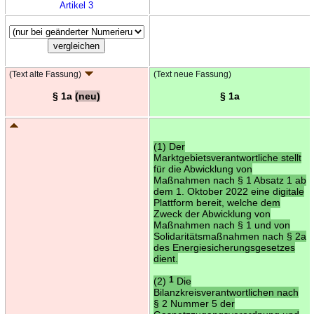
Artikel 3
(Text alte Fassung)
(Text neue Fassung)
§ 1a
(neu)
§ 1a
(1) Der
Marktgebietsverantwortliche stellt
für die Abwicklung von
Maßnahmen nach § 1 Absatz 1 ab
dem 1. Oktober 2022 eine digitale
Plattform bereit, welche dem
Zweck der Abwicklung von
Maßnahmen nach § 1 und von
Solidaritätsmaßnahmen nach § 2a
des Energiesicherungsgesetzes
dient.
(2)
1
Die
Bilanzkreisverantwortlichen nach
§ 2 Nummer 5 der