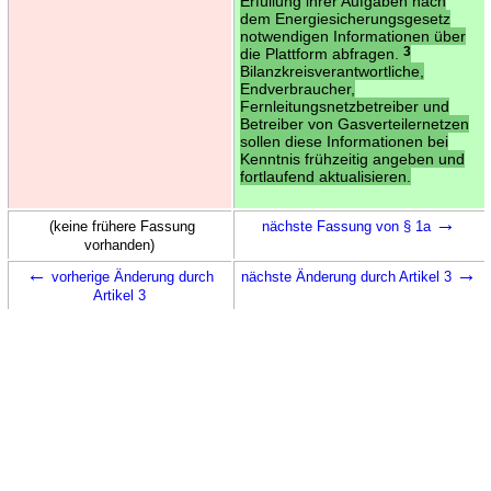
Erfüllung ihrer Aufgaben nach
dem Energiesicherungsgesetz
notwendigen Informationen über
die Plattform abfragen.
3
Bilanzkreisverantwortliche,
Endverbraucher,
Fernleitungsnetzbetreiber und
Betreiber von Gasverteilernetzen
sollen diese Informationen bei
Kenntnis frühzeitig angeben und
fortlaufend aktualisieren.
→
(keine frühere Fassung
nächste Fassung von § 1a
vorhanden)
←
→
vorherige Änderung durch
nächste Änderung durch Artikel 3
Artikel 3