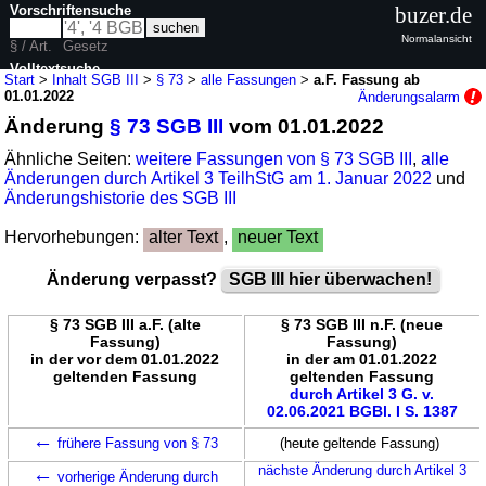
Vorschriftensuche
buzer.de
Normalansicht
§ / Art.
Gesetz
Volltextsuche
Start
>
Inhalt SGB III
>
§ 73
>
alle Fassungen
>
a.F. Fassung ab
01.01.2022
Änderungsalarm
nur in SGB III
Änderung
§ 73 SGB III
vom 01.01.2022
Ähnliche Seiten:
weitere Fassungen von § 73 SGB III
,
alle
Änderungen durch Artikel 3 TeilhStG am 1. Januar 2022
und
Änderungshistorie des SGB III
Hervorhebungen:
alter Text
,
neuer Text
Änderung verpasst?
SGB III hier überwachen!
§ 73 SGB III a.F. (alte
§ 73 SGB III n.F. (neue
Fassung)
Fassung)
in der vor dem 01.01.2022
in der am 01.01.2022
geltenden Fassung
geltenden Fassung
durch Artikel 3 G. v.
02.06.2021 BGBl. I S. 1387
←
frühere Fassung von § 73
(heute geltende Fassung)
←
nächste Änderung durch Artikel 3
vorherige Änderung durch