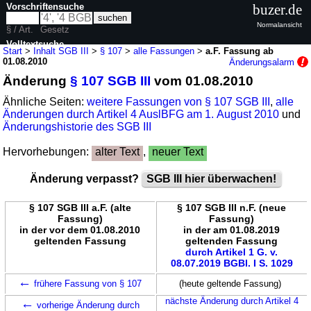
Vorschriftensuche
buzer.de
Normalansicht
§ / Art.
Gesetz
Volltextsuche
Start
>
Inhalt SGB III
>
§ 107
>
alle Fassungen
>
a.F. Fassung ab
01.08.2010
Änderungsalarm
nur in SGB III
Änderung
§ 107 SGB III
vom 01.08.2010
Ähnliche Seiten:
weitere Fassungen von § 107 SGB III
,
alle
Änderungen durch Artikel 4 AuslBFG am 1. August 2010
und
Änderungshistorie des SGB III
Hervorhebungen:
alter Text
,
neuer Text
Änderung verpasst?
SGB III hier überwachen!
§ 107 SGB III a.F. (alte
§ 107 SGB III n.F. (neue
Fassung)
Fassung)
in der vor dem 01.08.2010
in der am 01.08.2019
geltenden Fassung
geltenden Fassung
durch Artikel 1 G. v.
08.07.2019 BGBl. I S. 1029
←
frühere Fassung von § 107
(heute geltende Fassung)
←
nächste Änderung durch Artikel 4
vorherige Änderung durch