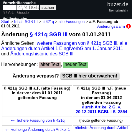
Vorschriftensuche
buzer.de
Normalansicht
§ / Art.
Gesetz
Volltextsuche
Start
>
Inhalt SGB III
>
§ 421q
>
alle Fassungen
>
a.F. Fassung ab
01.01.2011
Änderungsalarm
nur in SGB III
Änderung
§ 421q SGB III
vom 01.01.2011
Ähnliche Seiten:
weitere Fassungen von § 421q SGB III
,
alle
Änderungen durch Artikel 1 EinglVerbG am 1. Januar 2011
und
Änderungshistorie des SGB III
Hervorhebungen:
alter Text
,
neuer Text
Änderung verpasst?
SGB III hier überwachen!
§ 421q SGB III a.F. (alte Fassung)
§ 421q SGB III n.F. (neue
in der vor dem 01.01.2011
Fassung)
geltenden Fassung
in der am 01.04.2012
geltenden Fassung
durch Artikel 2 G. v.
20.12.2011 BGBl. I S. 2854
←
frühere Fassung von § 421q
(heute geltende Fassung)
←
nächste Änderung durch Artikel
vorherige Änderung durch Artikel 1