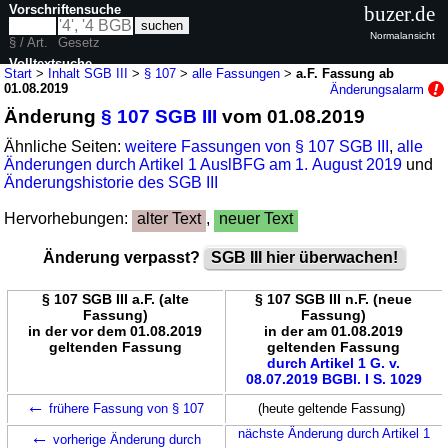
Vorschriftensuche
buzer.de
Normalansicht
§ / Art.
Gesetz
Volltextsuche
Start
>
Inhalt SGB III
>
§ 107
>
alle Fassungen
>
a.F. Fassung ab
01.08.2019
Änderungsalarm
nur in SGB III
Änderung
§ 107 SGB III
vom 01.08.2019
Ähnliche Seiten:
weitere Fassungen von § 107 SGB III
,
alle
Änderungen durch Artikel 1 AuslBFG am 1. August 2019
und
Änderungshistorie des SGB III
Hervorhebungen:
alter Text
,
neuer Text
Änderung verpasst?
SGB III hier überwachen!
§ 107 SGB III a.F. (alte
§ 107 SGB III n.F. (neue
Fassung)
Fassung)
in der vor dem 01.08.2019
in der am 01.08.2019
geltenden Fassung
geltenden Fassung
durch Artikel 1 G. v.
08.07.2019 BGBl. I S. 1029
←
frühere Fassung von § 107
(heute geltende Fassung)
←
nächste Änderung durch Artikel 1
vorherige Änderung durch