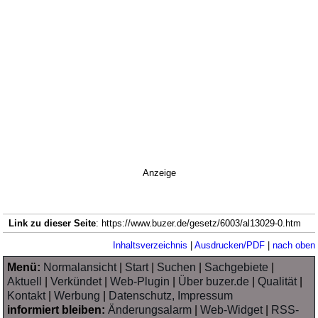
Anzeige
Link zu dieser Seite
: https://www.buzer.de/gesetz/6003/al13029-0.htm
Inhaltsverzeichnis
|
Ausdrucken/PDF
|
nach oben
Menü:
Normalansicht
|
Start
|
Suchen
|
Sachgebiete
|
Aktuell
|
Verkündet
|
Web-Plugin
|
Über buzer.de
|
Qualität
|
Kontakt
|
Werbung
|
Datenschutz, Impressum
informiert bleiben:
Änderungsalarm
|
Web-Widget
|
RSS-