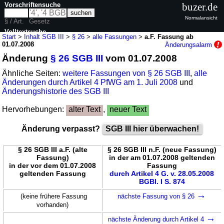
Vorschriftensuche
buzer.de
Normalansicht
§ / Art.
Gesetz
Volltextsuche
Start
>
Inhalt SGB III
>
§ 26
>
alle Fassungen
>
a.F. Fassung ab
01.07.2008
Änderungsalarm
nur in SGB III
Änderung
§ 26 SGB III
vom 01.07.2008
Ähnliche Seiten:
weitere Fassungen von § 26 SGB III
,
alle
Änderungen durch Artikel 4 PfWG am 1. Juli 2008
und
Änderungshistorie des SGB III
Hervorhebungen:
alter Text
,
neuer Text
Änderung verpasst?
SGB III hier überwachen!
§ 26 SGB III a.F. (alte
§ 26 SGB III n.F. (neue Fassung)
Fassung)
in der am 01.07.2008 geltenden
in der vor dem 01.07.2008
Fassung
geltenden Fassung
durch Artikel 4 G. v. 28.05.2008
BGBl. I S. 874
→
(keine frühere Fassung
nächste Fassung von § 26
vorhanden)
→
nächste Änderung durch Artikel 4