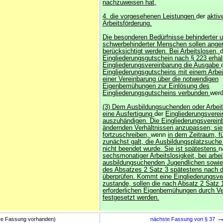
nachzuweisen hat,
4. die vorgesehenen Leistungen
der
aktiv
Arbeitsförderung.
Die besonderen Bedürfnisse behinderter 
schwerbehinderter Menschen sollen ang
berücksichtigt werden. Bei Arbeitslosen,
Eingliederungsgutschein nach § 223 erhalt
Eingliederungsvereinbarung die Ausgabe
Eingliederungsgutscheins mit einem Arbe
einer Vereinbarung über die notwendigen
Eigenbemühungen zur Einlösung des
Eingliederungsgutscheins verbunden
werd
(3) Dem Ausbildungsuchenden oder Arbei
eine Ausfertigung
der
Eingliederungsvere
auszuhändigen. Die Eingliederungsvereinb
ändernden Verhältnissen anzupassen; sie 
fortzuschreiben,
wenn
in dem Zeitraum, f
zunächst galt, die Ausbildungsplatzsuche
nicht beendet wurde. Sie ist spätestens
n
sechsmonatiger Arbeitslosigkeit, bei arbe
ausbildungsuchenden Jugendlichen sowie 
des Absatzes 2 Satz 3 spätestens nach d
überprüfen. Kommt eine Eingliederungsve
zustande, sollen die nach Absatz 2 Satz 1
erforderlichen Eigenbemühungen durch V
festgesetzt werden.
ere Fassung vorhanden)
nächste Fassung von § 37