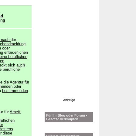
nd
ung
h nach
der
uchendmeldung
 oder
ung
erforderlichen
eine beruflichen
len
reckt sich auch
e berufliche
ie die
Agentur für
henden oder
u
bestimmenden
Anzeige
ur für
Arbeit,
Für Ihr Blog oder Forum -
Gesetze verknüpfen
uflichen
er
ndestens
r diese