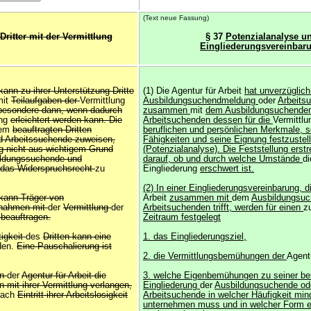
(Text neue Fassung)
ritter mit der Vermittlung
§ 37
Potenzialanalyse u
Eingliederungsvereinbar
kann zu ihrer Unterstützung Dritte
(1) Die Agentur für Arbeit
hat unverzüglic
mit
Teilaufgaben der
Vermittlung
Ausbildungsuchendmeldung
oder
Arbeits
nsbesondere dann, wenn dadurch
zusammen
mit
dem Ausbildungsuchenden
ung
erleichtert werden kann. Die
Arbeitsuchenden dessen für die
Vermittl
em
beauftragten Dritten
beruflichen und persönlichen Merkmale, s
 Arbeitssuchende zuweisen,
Fähigkeiten und seine Eignung festzustel
g nicht aus wichtigem Grund
(Potenzialanalyse). Die Feststellung erst
ildungssuchende und
darauf, ob und durch welche Umstände
di
r das Widerspruchsrecht
zu
Eingliederung
erschwert ist.
(2) In einer Eingliederungsvereinbarung, d
 kann Träger von
Arbeit
zusammen mit
dem
Ausbildungsuc
ßnahmen mit
der
Vermittlung
der
Arbeitsuchenden trifft, werden für einen
z
 beauftragen.
Zeitraum festgelegt
tigkeit
des
Dritten kann eine
1. das Eingliederungsziel,
den.
Eine Pauschalierung ist
2. die Vermittlungsbemühungen der
Agent
on
der
Agentur für Arbeit die
3. welche Eigenbemühungen zu seiner ber
n mit ihrer Vermittlung verlangen,
Eingliederung
der
Ausbildungsuchende od
nach
Eintritt ihrer Arbeitslosigkeit
Arbeitsuchende in welcher Häufigkeit mi
unternehmen muss und in welcher Form e