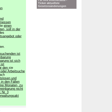
Für Ihre Internetseite -
Ticker aktuellste
Gesetzesänderungen
en
und
emessen
die
einen
en, soll in der
des
itsangebot oder
en.
tsuchenden ist
inbarung
arung ist sich
ist
ür den
sie
 oder Arbeitsuche
ach
itslosen und
in den Fällen
rei Monaten, zu
reinbarung nicht
 Nr. 3
erwaltungsakt
→