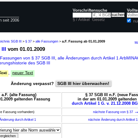
Vorschriftensuche
Vollt
§ / Artikel
Gesetz
n seit 2006
nu
eichnis SGB III
>
§ 37
>
alle Fassungen
>
a.F. Fassung ab 01.01.2009
Ma
III
vom 01.01.2009
 Fassungen von § 37 SGB III
,
alle Änderungen durch Artikel 1 ArbMIN
rungshistorie des SGB III
Text
,
neuer Text
Änderung verpasst?
SGB III hier überwachen!
 a.F. (alte Fassung)
§ 37 SGB III n.F. (neue Fas
01.2009 geltenden Fassung
in der am 01.01.2009 geltende
durch Artikel 1 G. v. 21.12.2008 BG
ere Fassung vorhanden)
nächste Fassung von § 37
Änderung durch Artikel 1
nächste Änderung durch Artikel 