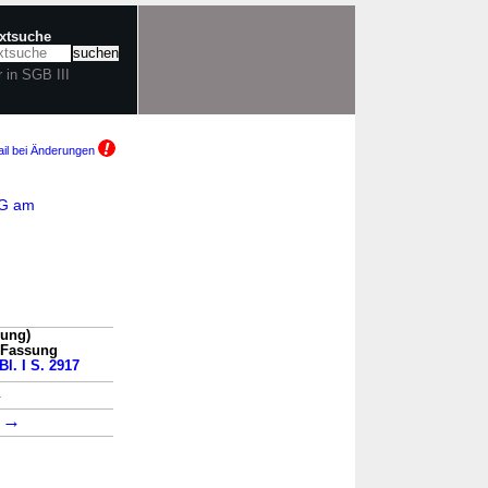
extsuche
r in SGB III
il bei Änderungen
AG am
sung)
n Fassung
Bl. I S. 2917
→
→
1