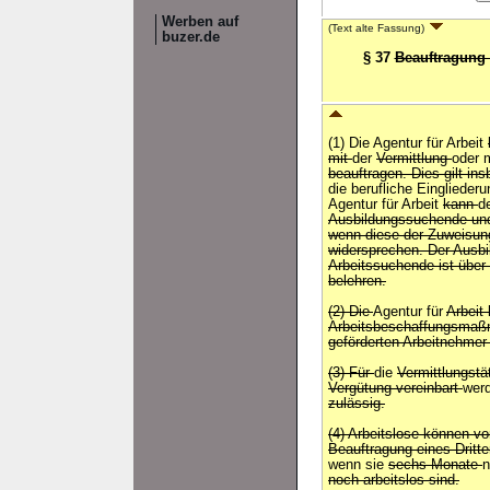
Werben auf
(Text alte Fassung)
buzer.de
§ 37
Beauftragung D
(1) Die Agentur für Arbeit
mit
der
Vermittlung
oder 
beauftragen. Dies gilt i
die berufliche Einglieder
Agentur für Arbeit
kann
d
Ausbildungssuchende und
wenn diese der Zuweisun
widersprechen. Der Ausb
Arbeitssuchende ist übe
belehren.
(2) Die
Agentur für
Arbeit
Arbeitsbeschaffungsma
geförderten Arbeitnehmer
(3) Für
die
Vermittlungstä
Vergütung vereinbart
wer
zulässig.
(4) Arbeitslose können v
Beauftragung eines Dritte
wenn sie
sechs Monate
noch arbeitslos sind.