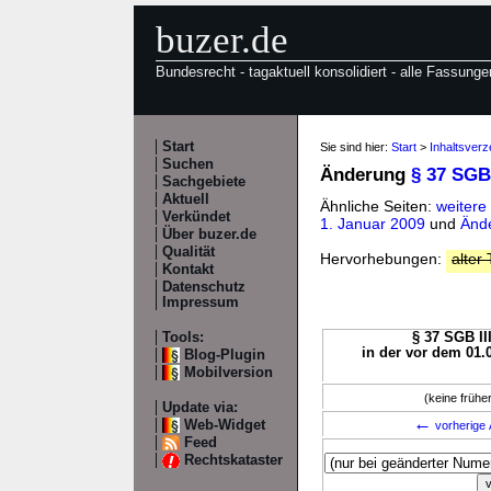
buzer.de
Bundesrecht - tagaktuell konsolidiert - alle Fassunge
Start
Sie sind hier:
Start
>
Inhaltsverz
Suchen
Änderung
§ 37 SGB 
Sachgebiete
Aktuell
Ähnliche Seiten:
weitere
Verkündet
1. Januar 2009
und
Ände
Über buzer.de
Qualität
Hervorhebungen:
alter 
Kontakt
Datenschutz
Impressum
Tools:
§ 37 SGB III
in der vor dem 01.
Blog-Plugin
Mobilversion
(keine früh
Update via:
←
Web-Widget
vorherige 
Feed
Rechtskataster