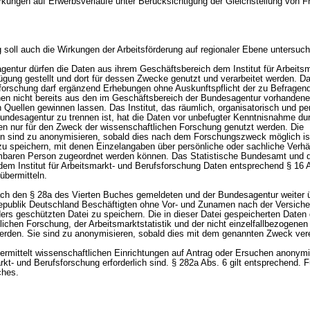
rkungen auf Erwerbsverläufe unter Berücksichtigung der Gleichstellung von F
g soll auch die Wirkungen der Arbeitsförderung auf regionaler Ebene untersuc
agentur dürfen die Daten aus ihrem Geschäftsbereich dem Institut für Arbeits
gung gestellt und dort für dessen Zwecke genutzt und verarbeitet werden. Das
forschung darf ergänzend Erhebungen ohne Auskunftspflicht der zu Befragen
nen nicht bereits aus den im Geschäftsbereich der Bundesagentur vorhanden
n Quellen gewinnen lassen. Das Institut, das räumlich, organisatorisch und p
undesagentur zu trennen ist, hat die Daten vor unbefugter Kenntnisnahme dur
en nur für den Zweck der wissenschaftlichen Forschung genutzt werden. Die
 sind zu anonymisieren, sobald dies nach dem Forschungszweck möglich ist
u speichern, mit denen Einzelangaben über persönliche oder sachliche Verhäl
baren Person zugeordnet werden können. Das Statistische Bundesamt und di
dem Institut für Arbeitsmarkt- und Berufsforschung Daten entsprechend § 16 
übermitteln.
 nach den § 28a des Vierten Buches gemeldeten und der Bundesagentur weiter ü
republik Deutschland Beschäftigten ohne Vor- und Zunamen nach der Versic
nders geschützten Datei zu speichern. Die in dieser Datei gespeicherten Daten 
ichen Forschung, der Arbeitsmarktstatistik und der nicht einzelfallbezogene
werden. Sie sind zu anonymisieren, sobald dies mit dem genannten Zweck vere
ermittelt wissenschaftlichen Einrichtungen auf Antrag oder Ersuchen anonymis
kt- und Berufsforschung erforderlich sind. § 282a Abs. 6 gilt entsprechend. 
ches.