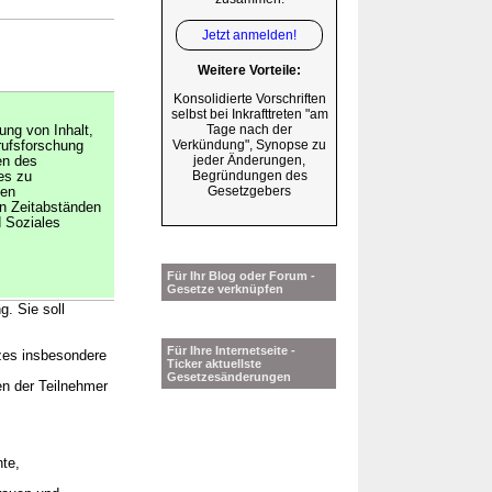
Jetzt anmelden!
Weitere Vorteile:
Konsolidierte Vorschriften
selbst bei Inkrafttreten "am
Tage nach der
ung von Inhalt,
Verkündung", Synopse zu
rufsforschung
jeder Änderungen,
en des
Begründungen des
es zu
Gesetzgebers
den
en Zeitabständen
d Soziales
Für Ihr Blog oder Forum -
Gesetze verknüpfen
g. Sie soll
Für Ihre Internetseite -
tzes insbesondere
Ticker aktuellste
Gesetzesänderungen
n der Teilnehmer
nte,