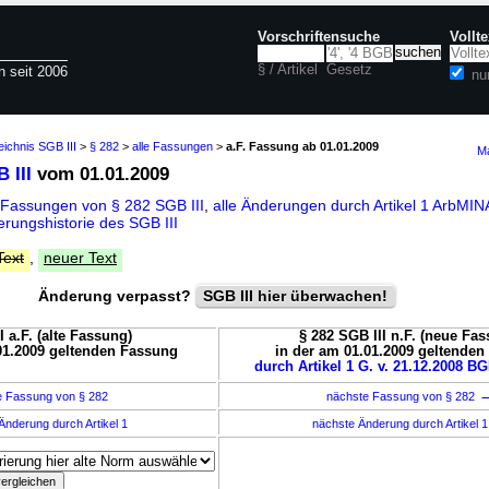
Vorschriftensuche
Vollt
§ / Artikel
Gesetz
n seit 2006
nu
eichnis SGB III
>
§ 282
>
alle Fassungen
>
a.F. Fassung ab 01.01.2009
Ma
 III
vom 01.01.2009
 Fassungen von § 282 SGB III
,
alle Änderungen durch Artikel 1 ArbMI
rungshistorie des SGB III
Text
,
neuer Text
Änderung verpasst?
SGB III hier überwachen!
I a.F. (alte Fassung)
§ 282 SGB III n.F. (neue Fa
01.2009 geltenden Fassung
in der am 01.01.2009 geltende
durch Artikel 1 G. v. 21.12.2008 BG
e Fassung von § 282
nächste Fassung von § 282
Änderung durch Artikel 1
nächste Änderung durch Artikel 