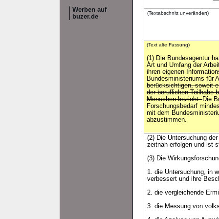
Werben auf
(Textabschnitt unverändert)
buzer.de
(Text alte Fassung)
(1) Die Bundesagentur hat
Art und Umfang der Arbei
ihren eigenen Informatio
Bundesministeriums für A
berücksichtigen, soweit e
der beruflichen Teilhabe 
Menschen bezieht.
Die B
Forschungsbedarf mindest
mit dem Bundesministeriu
abzustimmen.
(2) Die Untersuchung der
zeitnah erfolgen und ist 
(3) Die Wirkungsforschun
1. die Untersuchung, in
verbessert und ihre Besch
2. die vergleichende Erm
3. die Messung von volks