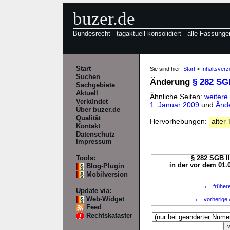
buzer.de
Bundesrecht - tagaktuell konsolidiert - alle Fassunge
Start
Sie sind hier:
Start
>
Inhaltsverz
Suchen
Änderung
§ 282 SGB
Sachgebiete
Aktuell
Ähnliche Seiten:
weitere
Verkündet
1. Januar 2009
und
Ände
Über buzer.de
Qualität
Hervorhebungen:
alter 
Kontakt
Datenschutz
Impressum
Tools:
§ 282 SGB II
in der vor dem 01.
Blog-Plugin
Mobilversion
←
früher
Update via:
←
Web-Widget
vorherige 
Feed
Rechtskataster