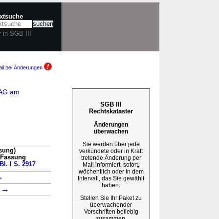
extsuche
r in SGB III
il bei Änderungen
NAG am
SGB III
Rechtskataster
Änderungen
überwachen
Sie werden über jede
ssung)
verkündete oder in Kraft
n Fassung
tretende Änderung per
Bl. I S. 2917
Mail informiert, sofort,
wöchentlich oder in dem
→
Intervall, das Sie gewählt
haben.
→
1
Stellen Sie Ihr Paket zu
überwachender
Vorschriften beliebig
zusammen.