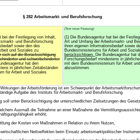
§ 282 Arbeitsmarkt- und Berufsforschung
(Text neue Fassung)
 bei der Festlegung von Inhalt,
(1) Die Bundesagentur hat bei der Festleg
tsmarkt- und Berufsforschung
Art und Umfang der Arbeitsmarkt- und Be
nsbedarf sowie den des
ihren eigenen Informationsbedarf sowie d
rbeit und Soziales zu
Bundesministeriums für Arbeit und Sozial
r sich auf die Berücksichtigung
berücksichtigen.
Die Bundesagentur hat 
behinderter und schwerbehinderter
Forschungsbedarf mindestens in jährlich
undesagentur hat den
mit dem Bundesministerium für Arbeit un
ens in jährlichen Zeitabständen
abzustimmen.
m für Arbeit und Soziales
 Wirkungen der Arbeitsförderung ist ein Schwerpunkt der Arbeitsmarktforschun
ständige Aufgabe des Instituts für Arbeitsmarkt- und Berufsforschung.
g soll unter Berücksichtigung der unterschiedlichen Zielsetzungen des Gese
 welchem Ausmaß die Teilnahme an einer Maßnahme die Vermittlungsaussichte
äftigungsfähigkeit erhöht,
ittlung der Kosten von Maßnahmen in Relation zu ihrem Nutzen,
wirtschaftlichen Nettoeffekten beim Einsatz arbeitsmarktpolitischer Instrume