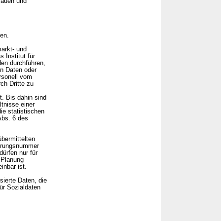
rauen und
hen.
markt- und
 Institut für
den durchführen,
en Daten oder
ersonell vom
ch Dritte zu
. Bis dahin sind
tnisse einer
e statistischen
Abs. 6 des
bermittelten
herungsnummer
dürfen nur für
n Planung
inbar ist.
ierte Daten, die
Für Sozialdaten