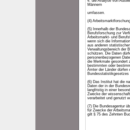
4. die Analyse von Auswi
Männern
umfassen.
(4) Arbeitsmarktforschun
(5) Innerhalb der Bundes
Berufsforschung zur Verfü
Arbeitsmarkt- und Berufs
wenn sich die Informatio
aus anderen statistische
Verwaltungsbereich der B
schützen. Die Daten dürf
personenbezogenen Daten
die Merkmale gesondert z
bestimmten oder bestimm
Ämter der Länder dürfen 
Bundesstatistikgesetzes 
(6) Das Institut hat die
Daten der in der Bundes
langfristig in einer beso
Zwecke der wissenschaftl
verarbeitet und genutzt 
(7) Die Bundesagentur üb
für Zwecke der Arbeitsmar
gilt § 75 des Zehnten Bu