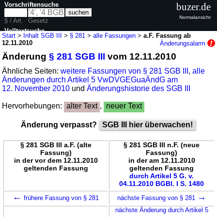
Vorschriftensuche
buzer.de
Normalansicht
§ / Art.
Gesetz
Volltextsuche
Start
>
Inhalt SGB III
>
§ 281
>
alle Fassungen
>
a.F. Fassung ab
12.11.2010
Änderungsalarm
nur in SGB III
Änderung
§ 281 SGB III
vom 12.11.2010
Ähnliche Seiten:
weitere Fassungen von § 281 SGB III
,
alle
Änderungen durch Artikel 5 VwDVGEGuaÄndG am
12. November 2010
und
Änderungshistorie des SGB III
Hervorhebungen:
alter Text
,
neuer Text
Änderung verpasst?
SGB III hier überwachen!
§ 281 SGB III a.F. (alte
§ 281 SGB III n.F. (neue
Fassung)
Fassung)
in der vor dem 12.11.2010
in der am 12.11.2010
geltenden Fassung
geltenden Fassung
durch Artikel 5 G. v.
04.11.2010 BGBl. I S. 1480
←
→
frühere Fassung von § 281
nächste Fassung von § 281
nächste Änderung durch Artikel 5