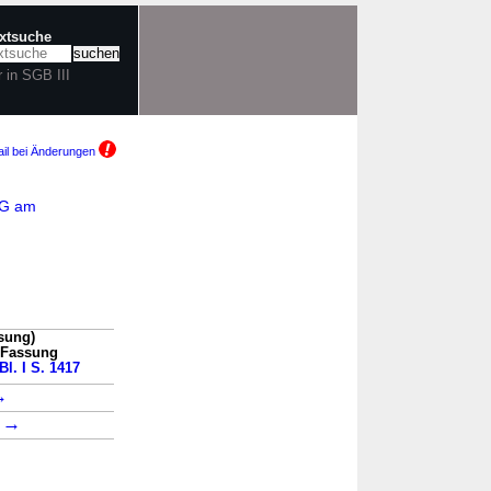
extsuche
r in SGB III
il bei Änderungen
CG am
ssung)
n Fassung
Bl. I S. 1417
→
→
1