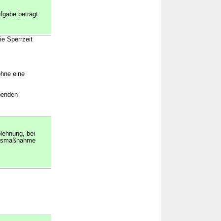
ufgabe beträgt
e Sperrzeit
ohne eine
ebenden
blehnung, bei
ungsmaßnahme