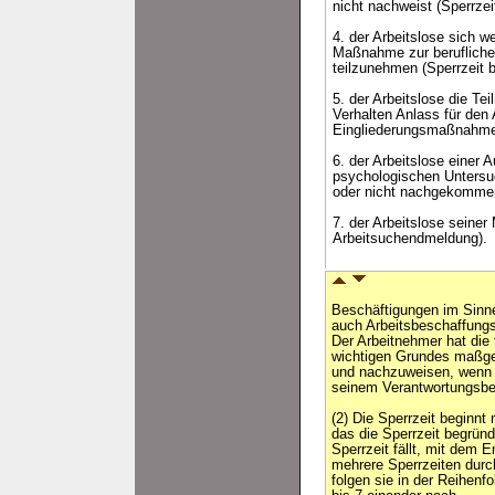
nicht nachweist (Sperrze
4. der Arbeitslose sich 
Maßnahme zur berufliche
teilzunehmen (Sperrzeit 
5. der Arbeitslose die 
Verhalten Anlass für den
Eingliederungsmaßnahme
6. der Arbeitslose einer 
psychologischen Untersuc
oder nicht nachgekommen 
7. der Arbeitslose seiner
Arbeitsuchendmeldung).
Beschäftigungen im Sinne
auch Arbeitsbeschaffung
Der Arbeitnehmer hat die 
wichtigen Grundes maßg
und nachzuweisen, wenn d
seinem Verantwortungsber
(2) Die Sperrzeit beginn
das die Sperrzeit begründ
Sperrzeit fällt, mit dem 
mehrere Sperrzeiten durc
folgen sie in der Reihenf