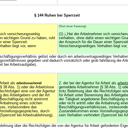
§ 144 Ruhen bei Sperrzeit
(Text neue Fassung)
sich versicherungswidrig
(1)
1
Hat der Arbeitnehmer sich versicher
en wichtigen Grund zu haben, ruht
verhalten, ohne dafür einen wichtigen Gru
r einer Sperrzeit.
der Anspruch für die Dauer einer Sperrzei
halten liegt vor, wenn
Versicherungswidriges Verhalten liegt vor
schäftigungsverhältnis gelöst oder durch ein arbeitsvertragswidriges Verhalten
sverhältnisses gegeben und dadurch vorsätzlich oder grob fahrlässig die Arbe
it bei Arbeitsaufgabe),
 Arbeit als
arbeitssuchend
2. der bei der Agentur für Arbeit als
arbei
 38 Abs. 1) oder der Arbeitslose
gemeldete Arbeitnehmer (§ 38 Abs. 1) ode
Rechtsfolgen eine von der Agentur
trotz Belehrung über die Rechtsfolgen ein
g des Arbeitgebers und der Art
für Arbeit unter Benennung des Arbeitgebe
 Beschäftigung nicht annimmt
der Tätigkeit angebotene Beschäftigung 
ie Anbahnung eines solchen
oder nicht antritt oder die Anbahnung ein
ses, insbesondere das
Beschäftigungsverhältnisses, insbesonde
rstellungsgespräches, durch
Zustandekommen eines Vorstellungsgesp
(Sperrzeit bei Arbeitsablehnung),
sein Verhalten verhindert (Sperrzeit bei A
Belehrung über die Rechtsfolgen die von der Agentur für Arbeit geforderten E