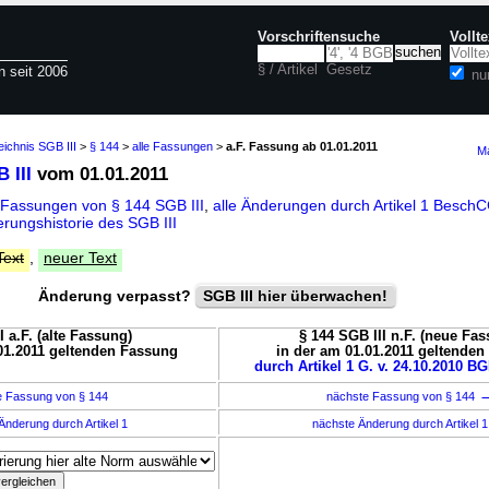
Vorschriftensuche
Vollt
§ / Artikel
Gesetz
n seit 2006
nu
eichnis SGB III
>
§ 144
>
alle Fassungen
>
a.F. Fassung ab 01.01.2011
Ma
 III
vom 01.01.2011
 Fassungen von § 144 SGB III
,
alle Änderungen durch Artikel 1 Besch
rungshistorie des SGB III
Text
,
neuer Text
Änderung verpasst?
SGB III hier überwachen!
I a.F. (alte Fassung)
§ 144 SGB III n.F. (neue Fa
01.2011 geltenden Fassung
in der am 01.01.2011 geltende
durch Artikel 1 G. v. 24.10.2010 BG
e Fassung von § 144
nächste Fassung von § 144
Änderung durch Artikel 1
nächste Änderung durch Artikel 