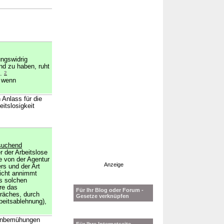
ungswidrig
nd zu haben, ruht
t.
2
, wenn
 Anlass für die
itslosigkeit
tsuchend
r der Arbeitslose
e von der Agentur
Anzeige
rs und der Art
nicht annimmt
es solchen
re das
Für Ihr Blog oder Forum -
räches, durch
Gesetze verknüpfen
rbeitsablehnung),
igenbemühungen