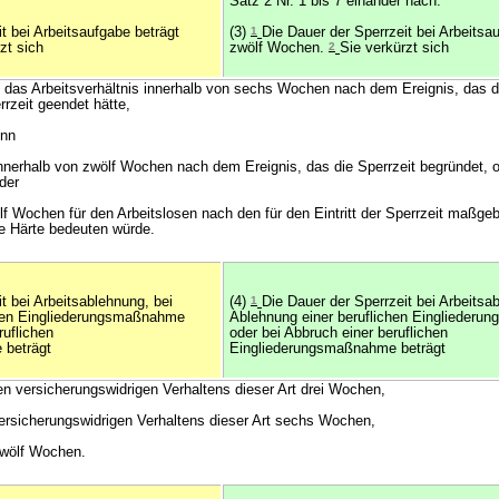
Satz 2 Nr. 1 bis 7 einander nach.
it bei Arbeitsaufgabe beträgt
(3)
1
Die Dauer der Sperrzeit bei Arbeitsa
zt sich
zwölf Wochen.
2
Sie verkürzt sich
 das Arbeitsverhältnis innerhalb von sechs Wochen nach dem Ereignis, das di
rzeit geendet hätte,
enn
 innerhalb von zwölf Wochen nach dem Ereignis, das die Sperrzeit begründet, 
der
ölf Wochen für den Arbeitslosen nach den für den Eintritt der Sperrzeit maßg
e Härte bedeuten würde.
it bei Arbeitsablehnung, bei
(4)
1
Die Dauer der Sperrzeit bei Arbeitsa
chen Eingliederungsmaßnahme
Ablehnung einer beruflichen Einglieder
ruflichen
oder bei Abbruch einer beruflichen
 beträgt
Eingliederungsmaßnahme beträgt
en versicherungswidrigen Verhaltens dieser Art drei Wochen,
versicherungswidrigen Verhaltens dieser Art sechs Wochen,
 zwölf Wochen.