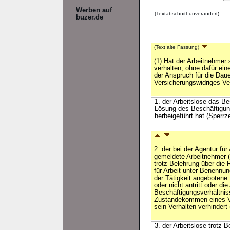
Werben auf
(Textabschnitt unverändert)
buzer.de
(Text alte Fassung)
(1) Hat der Arbeitnehmer 
verhalten, ohne dafür ein
der Anspruch für die Daue
Versicherungswidriges Ver
1. der Arbeitslose das Be
Lösung des Beschäftigung
herbeigeführt hat (Sperrze
2. der bei der Agentur für
gemeldete Arbeitnehmer (§
trotz Belehrung über die 
für Arbeit unter Benennun
der Tätigkeit angebotene
oder nicht antritt oder d
Beschäftigungsverhältnis
Zustandekommen eines Vo
sein Verhalten verhindert 
3. der Arbeitslose trotz 