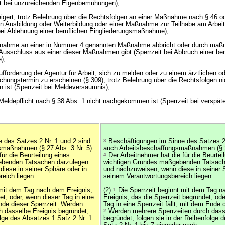
it bei unzureichenden Eigenbemühungen),
weigert, trotz Belehrung über die Rechtsfolgen an einer Maßnahme nach § 46 od
n Ausbildung oder Weiterbildung oder einer Maßnahme zur Teilhabe am Arbei
bei Ablehnung einer beruflichen Eingliederungsmaßnahme),
Teilnahme an einer in Nummer 4 genannten Maßnahme abbricht oder durch ma
 Ausschluss aus einer dieser Maßnahmen gibt (Sperrzeit bei Abbruch einer ber
),
Aufforderung der Agentur für Arbeit, sich zu melden oder zu einem ärztlichen o
hungstermin zu erscheinen (§ 309), trotz Belehrung über die Rechtsfolgen 
ist (Sperrzeit bei Meldeversäumnis),
 Meldepflicht nach § 38 Abs. 1 nicht nachgekommen ist (Sperrzeit bei verspäte
 des Satzes 2 Nr. 1 und 2 sind
3
Beschäftigungen im Sinne des Satzes 2 
smaßnahmen (§ 27 Abs. 3 Nr. 5).
auch Arbeitsbeschaffungsmaßnahmen (§ 27
für die Beurteilung eines
4
Der Arbeitnehmer hat die für die Beurtei
ebenden Tatsachen darzulegen
wichtigen Grundes maßgebenden Tatsach
iese in seiner Sphäre oder in
und nachzuweisen, wenn diese in seiner 
eich liegen.
seinem Verantwortungsbereich liegen.
t mit dem Tag nach dem Ereignis,
(2)
1
Die Sperrzeit beginnt mit dem Tag 
et, oder, wenn dieser Tag in eine
Ereignis, das die Sperrzeit begründet, od
Ende dieser Sperrzeit. Werden
Tag in eine Sperrzeit fällt, mit dem Ende d
h dasselbe Ereignis begründet,
2
Werden mehrere Sperrzeiten durch dass
olge des Absatzes 1 Satz 2 Nr. 1
begründet, folgen sie in der Reihenfolge 