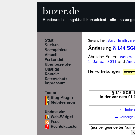
buzer.de
Bundesrecht - tagaktuell konsolidiert - alle Fassunge
Start
Sie sind hier:
Start
>
Inhaltsverz
Suchen
Änderung
§ 144 SGB
Sachgebiete
Aktuell
Ähnliche Seiten:
weitere
Verkündet
1. Januar 2011
und
Ände
Über buzer.de
Qualität
Hervorhebungen:
alter 
Kontakt
Datenschutz
Impressum
Tools:
§ 144 SGB II
in der vor dem 01.
Blog-Plugin
Mobilversion
←
früher
Update via:
←
Web-Widget
vorherige 
Feed
Rechtskataster