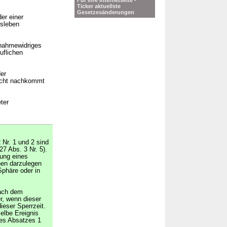
Für Ihre Internetseite -
Ticker aktuellste
Gesetzesänderungen
er einer
tsleben
ßnahmewidriges
uflichen
der
nicht nachkommt
ter
Nr. 1 und 2 sind
 Abs. 3 Nr. 5).
lung eines
en darzulegen
Sphäre oder in
nach dem
er, wenn dieser
ieser Sperrzeit.
elbe Ereignis
des Absatzes 1