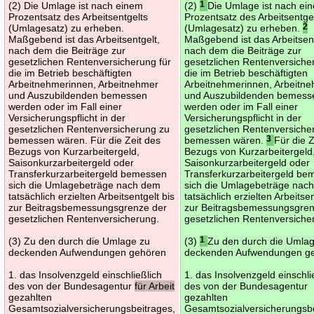
(2) Die Umlage ist nach einem
(2)
1
Die Umlage ist nach ei
Prozentsatz des Arbeitsentgelts
Prozentsatz des Arbeitsentge
(Umlagesatz) zu erheben.
(Umlagesatz) zu erheben.
2
Maßgebend ist das Arbeitsentgelt,
Maßgebend ist das Arbeitsent
nach dem die Beiträge zur
nach dem die Beiträge zur
gesetzlichen Rentenversicherung für
gesetzlichen Rentenversiche
die im Betrieb beschäftigten
die im Betrieb beschäftigten
Arbeitnehmerinnen, Arbeitnehmer
Arbeitnehmerinnen, Arbeitn
und Auszubildenden bemessen
und Auszubildenden bemess
werden oder im Fall einer
werden oder im Fall einer
Versicherungspflicht in der
Versicherungspflicht in der
gesetzlichen Rentenversicherung zu
gesetzlichen Rentenversiche
bemessen wären. Für die Zeit des
bemessen wären.
3
Für die Z
Bezugs von Kurzarbeitergeld,
Bezugs von Kurzarbeitergeld
Saisonkurzarbeitergeld oder
Saisonkurzarbeitergeld oder
Transferkurzarbeitergeld bemessen
Transferkurzarbeitergeld b
sich die Umlagebeträge nach dem
sich die Umlagebeträge nac
tatsächlich erzielten Arbeitsentgelt bis
tatsächlich erzielten Arbeitsen
zur Beitragsbemessungsgrenze der
zur Beitragsbemessungsgren
gesetzlichen Rentenversicherung.
gesetzlichen Rentenversiche
(3) Zu den durch die Umlage zu
(3)
1
Zu den durch die Umla
deckenden Aufwendungen gehören
deckenden Aufwendungen g
1. das Insolvenzgeld einschließlich
1. das Insolvenzgeld einschli
des von der Bundesagentur
für Arbeit
des von der Bundesagentur
gezahlten
gezahlten
Gesamtsozialversicherungsbeitrages,
Gesamtsozialversicherungsbe