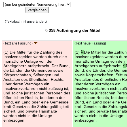
(Textabschnitt unverändert)
§ 358 Aufbringung der Mittel
(Text alte Fassung)
(Text neue Fassung)
(1) Die Mittel für die Zahlung des
(1)
1
Die Mittel für die Zahlu
Insolvenzgeldes werden durch eine
Insolvenzgeldes werden durc
monatliche Umlage von den
monatliche Umlage von den
Arbeitgebern aufgebracht. Der Bund,
Arbeitgebern aufgebracht.
2
die Länder, die Gemeinden sowie
Bund, die Länder, die Geme
Körperschaften, Stiftungen und
sowie Körperschaften, Stiftu
Anstalten des öffentlichen Rechts,
Anstalten des öffentlichen Re
über deren Vermögen ein
über deren Vermögen ein
Insolvenzverfahren nicht zulässig ist,
Insolvenzverfahren nicht zuläs
und solche juristischen Personen des
und solche juristischen Pers
öffentlichen Rechts, bei denen der
öffentlichen Rechts, bei den
Bund, ein Land oder eine Gemeinde
Bund, ein Land oder eine G
kraft Gesetzes die Zahlungsfähigkeit
kraft Gesetzes die Zahlungsf
sichert, und private Haushalte
sichert, und private Haushalt
werden nicht in die Umlage
werden nicht in die Umlage
einbezogen.
einbezogen.