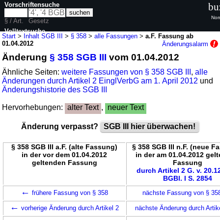
Vorschriftensuche
bu
Nor
§ / Art.
Gesetz
Volltextsuche
Start
>
Inhalt SGB III
>
§ 358
>
alle Fassungen
>
a.F. Fassung ab
01.04.2012
Änderungsalarm
nur in SGB III
Änderung
§ 358 SGB III
vom 01.04.2012
Ähnliche Seiten:
weitere Fassungen von § 358 SGB III
,
alle
Änderungen durch Artikel 2 EinglVerbG am 1. April 2012
und
Änderungshistorie des SGB III
Hervorhebungen:
alter Text
,
neuer Text
Änderung verpasst?
SGB III hier überwachen!
§ 358 SGB III a.F. (alte Fassung)
§ 358 SGB III n.F. (neue F
in der vor dem 01.04.2012
in der am 01.04.2012 gel
geltenden Fassung
Fassung
durch Artikel 2 G. v. 20.1
BGBl. I S. 2854
←
frühere Fassung von § 358
nächste Fassung von § 3
←
vorherige Änderung durch Artikel 2
nächste Änderung durch Artik