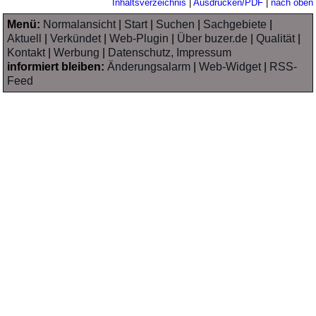
Inhaltsverzeichnis
|
Ausdrucken/PDF
|
nach oben
Menü:
Normalansicht
|
Start
|
Suchen
|
Sachgebiete
|
Aktuell
|
Verkündet
|
Web-Plugin
|
Über buzer.de
|
Qualität
|
Kontakt
|
Werbung
|
Datenschutz, Impressum
informiert bleiben:
Änderungsalarm
|
Web-Widget
|
RSS-
Feed