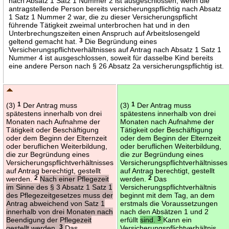
nach Absatz 1 Satz 1 Nummer 2 ist ausgeschlossen, wenn die
antragstellende Person bereits versicherungspflichtig nach Absatz
1 Satz 1 Nummer 2 war, die zu dieser Versicherungspflicht
führende Tätigkeit zweimal unterbrochen hat und in den
Unterbrechungszeiten einen Anspruch auf Arbeitslosengeld
geltend gemacht hat.
3
Die Begründung eines
Versicherungspflichtverhältnisses auf Antrag nach Absatz 1 Satz 1
Nummer 4 ist ausgeschlossen, soweit für dasselbe Kind bereits
eine andere Person nach § 26 Absatz 2a versicherungspflichtig ist.
(3)
1
Der Antrag muss
(3)
1
Der Antrag muss
spätestens innerhalb von drei
spätestens innerhalb von drei
Monaten nach Aufnahme der
Monaten nach Aufnahme der
Tätigkeit oder Beschäftigung
Tätigkeit oder Beschäftigung
oder dem Beginn der Elternzeit
oder dem Beginn der Elternzeit
oder beruflichen Weiterbildung,
oder beruflichen Weiterbildung,
die zur Begründung eines
die zur Begründung eines
Versicherungspflichtverhältnisses
Versicherungspflichtverhältnisses
auf Antrag berechtigt, gestellt
auf Antrag berechtigt, gestellt
werden.
2
Nach einer Pflegezeit
werden.
2
Das
im Sinne des § 3 Absatz 1 Satz 1
Versicherungspflichtverhältnis
des Pflegezeitgesetzes muss der
beginnt mit dem Tag, an dem
Antrag abweichend von Satz 1
erstmals die Voraussetzungen
innerhalb von drei Monaten nach
nach den Absätzen 1 und 2
Beendigung der Pflegezeit
erfüllt
sind.
3
Kann ein
gestellt werden.
3
Das
Versicherungspflichtverhältnis