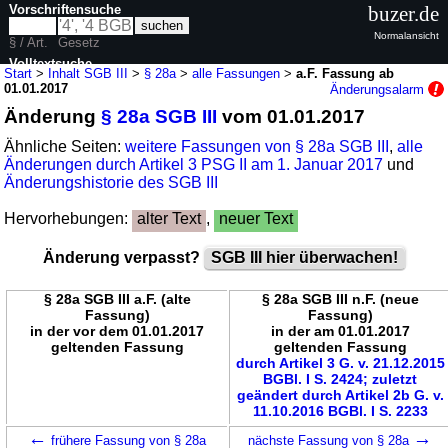
Vorschriftensuche
buzer.de
Normalansicht
§ / Art.
Gesetz
Volltextsuche
Start
>
Inhalt SGB III
>
§ 28a
>
alle Fassungen
>
a.F. Fassung ab
01.01.2017
Änderungsalarm
nur in SGB III
Änderung
§ 28a SGB III
vom 01.01.2017
Ähnliche Seiten:
weitere Fassungen von § 28a SGB III
,
alle
Änderungen durch Artikel 3 PSG II am 1. Januar 2017
und
Änderungshistorie des SGB III
Hervorhebungen:
alter Text
,
neuer Text
Änderung verpasst?
SGB III hier überwachen!
§ 28a SGB III a.F. (alte
§ 28a SGB III n.F. (neue
Fassung)
Fassung)
in der vor dem 01.01.2017
in der am 01.01.2017
geltenden Fassung
geltenden Fassung
durch Artikel 3 G. v. 21.12.2015
BGBl. I S. 2424; zuletzt
geändert durch Artikel 2b G. v.
11.10.2016 BGBl. I S. 2233
←
→
frühere Fassung von § 28a
nächste Fassung von § 28a