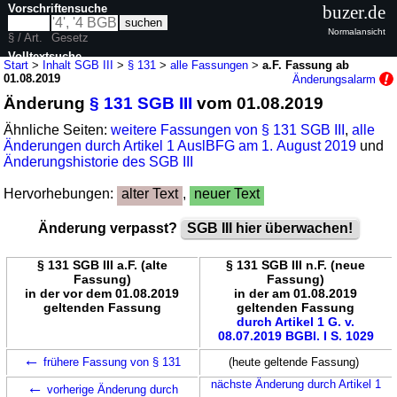
Vorschriftensuche
buzer.de
Normalansicht
§ / Art.
Gesetz
Volltextsuche
Start
>
Inhalt SGB III
>
§ 131
>
alle Fassungen
>
a.F. Fassung ab
01.08.2019
Änderungsalarm
nur in SGB III
Änderung
§ 131 SGB III
vom 01.08.2019
Ähnliche Seiten:
weitere Fassungen von § 131 SGB III
,
alle
Änderungen durch Artikel 1 AuslBFG am 1. August 2019
und
Änderungshistorie des SGB III
Hervorhebungen:
alter Text
,
neuer Text
Änderung verpasst?
SGB III hier überwachen!
§ 131 SGB III a.F. (alte
§ 131 SGB III n.F. (neue
Fassung)
Fassung)
in der vor dem 01.08.2019
in der am 01.08.2019
geltenden Fassung
geltenden Fassung
durch Artikel 1 G. v.
08.07.2019 BGBl. I S. 1029
←
frühere Fassung von § 131
(heute geltende Fassung)
←
nächste Änderung durch Artikel 1
vorherige Änderung durch