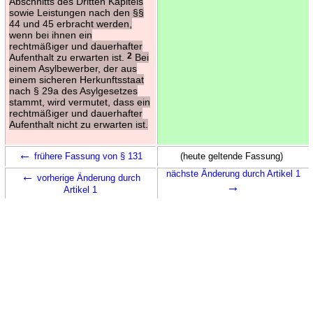
Abschnitts des Dritten Kapitels
sowie Leistungen nach den §§
44 und 45 erbracht werden,
wenn bei ihnen ein
rechtmäßiger und dauerhafter
Aufenthalt zu erwarten ist.
2
Bei
einem Asylbewerber, der aus
einem sicheren Herkunftsstaat
nach § 29a des Asylgesetzes
stammt, wird vermutet, dass ein
rechtmäßiger und dauerhafter
Aufenthalt nicht zu erwarten ist.
←
frühere Fassung von § 131
(heute geltende Fassung)
←
nächste Änderung durch Artikel 1
vorherige Änderung durch
→
Artikel 1