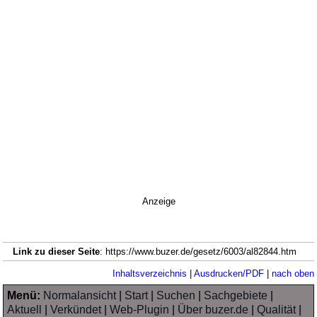
Anzeige
Link zu dieser Seite
: https://www.buzer.de/gesetz/6003/al82844.htm
Inhaltsverzeichnis
|
Ausdrucken/PDF
|
nach oben
Menü:
Normalansicht
|
Start
|
Suchen
|
Sachgebiete
|
Aktuell
|
Verkündet
|
Web-Plugin
|
Über buzer.de
|
Qualität
|