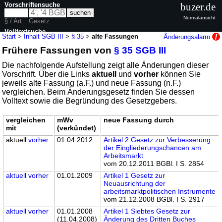
Vorschriftensuche
buzer.de
Normalansicht
§ / Art.
Gesetz
Volltextsuche
Start
>
Inhalt SGB III
>
§ 35
>
alte Fassungen
Änderungsalarm
Frühere Fassungen von
§ 35 SGB III
nur in SGB III
Die nachfolgende Aufstellung zeigt alle Änderungen dieser
Vorschrift. Über die Links
aktuell
und
vorher
können Sie
jeweils alte Fassung (a.F.) und neue Fassung (n.F.)
vergleichen. Beim Änderungsgesetz finden Sie dessen
Volltext sowie die Begründung des Gesetzgebers.
vergleichen
mWv
neue Fassung durch
mit
(verkündet)
aktuell
vorher
01.04.2012
Artikel 2 Gesetz zur Verbesserung
der Eingliederungschancen am
Arbeitsmarkt
vom 20.12.2011 BGBl. I S. 2854
aktuell
vorher
01.01.2009
Artikel 1 Gesetz zur
Neuausrichtung der
arbeitsmarktpolitischen Instrumente
vom 21.12.2008 BGBl. I S. 2917
aktuell
vorher
01.01.2008
Artikel 1 Siebtes Gesetz zur
(11.04.2008)
Änderung des Dritten Buches