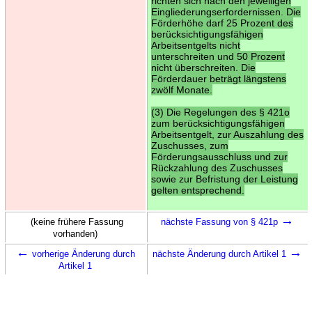
richten sich nach den jeweiligen
Eingliederungserfordernissen. Die
Förderhöhe darf 25 Prozent des
berücksichtigungsfähigen
Arbeitsentgelts nicht
unterschreiten und 50 Prozent
nicht überschreiten. Die
Förderdauer beträgt längstens
zwölf Monate.
(3) Die Regelungen des § 421o
zum berücksichtigungsfähigen
Arbeitsentgelt, zur Auszahlung des
Zuschusses, zum
Förderungsausschluss und zur
Rückzahlung des Zuschusses
sowie zur Befristung der Leistung
gelten entsprechend.
→
(keine frühere Fassung
nächste Fassung von § 421p
vorhanden)
←
→
vorherige Änderung durch
nächste Änderung durch Artikel 1
Artikel 1