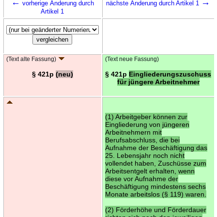
←
→
vorherige Änderung durch
nächste Änderung durch Artikel 1
Artikel 1
(Text alte Fassung)
(Text neue Fassung)
§ 421p
(neu)
§ 421p
Eingliederungszuschuss
für jüngere Arbeitnehmer
(1) Arbeitgeber können zur
Eingliederung von jüngeren
Arbeitnehmern mit
Berufsabschluss, die bei
Aufnahme der Beschäftigung das
25. Lebensjahr noch nicht
vollendet haben, Zuschüsse zum
Arbeitsentgelt erhalten, wenn
diese vor Aufnahme der
Beschäftigung mindestens sechs
Monate arbeitslos (§ 119) waren.
(2) Förderhöhe und Förderdauer