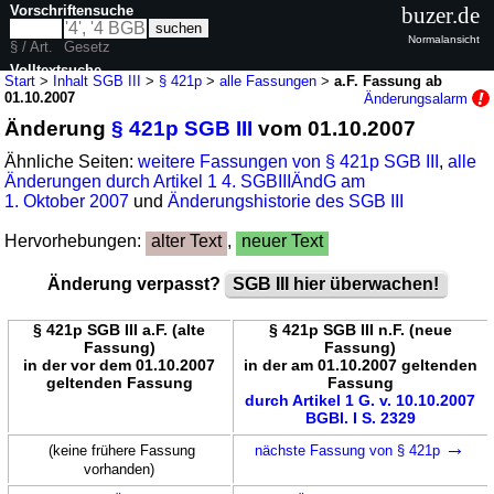
Vorschriftensuche
buzer.de
Normalansicht
§ / Art.
Gesetz
Volltextsuche
Start
>
Inhalt SGB III
>
§ 421p
>
alle Fassungen
>
a.F. Fassung ab
01.10.2007
Änderungsalarm
nur in SGB III
Änderung
§ 421p SGB III
vom 01.10.2007
Ähnliche Seiten:
weitere Fassungen von § 421p SGB III
,
alle
Änderungen durch Artikel 1 4. SGBIIIÄndG am
1. Oktober 2007
und
Änderungshistorie des SGB III
Hervorhebungen:
alter Text
,
neuer Text
Änderung verpasst?
SGB III hier überwachen!
§ 421p SGB III a.F. (alte
§ 421p SGB III n.F. (neue
Fassung)
Fassung)
in der vor dem 01.10.2007
in der am 01.10.2007 geltenden
geltenden Fassung
Fassung
durch Artikel 1 G. v. 10.10.2007
BGBl. I S. 2329
→
(keine frühere Fassung
nächste Fassung von § 421p
vorhanden)